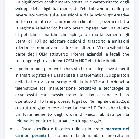
un significativo cambiamento strutturale caratterizzato dagli
sviluppi della digitalizzazione, dell'elettrificazione, dalle più
severe normative sulle emissioni e dalle azioni governative
volte a combattere i cambiamenti climatici. I governi di tutta
la regione Asia-Pacifico hanno preso impegni per una varietà
di politiche climatiche che spingono simultaneamente gli
utenti di HDT ad adottare opzioni di trasporto a emissioni
inferiori e promuovere l'adozione di euro VI-equivalenti da
parte degli OEM attraverso riforme aziendali e legali che
costringere gli investimenti OEM in HDT elettrici e ibridi.
Il periodo post-pandemico ha visto le corse degli investimenti
in smart logistics e HDTs abilitati alla telematica. Gli operatori
delle flotte investono sempre di più in HDT con funzionalità
telematiche IoT, manutenzione predittiva e tecnologie di
driver-assist che massimizzano la pianificazione e l'uso
operativo di HDT nel processo logistico. Nell'aprile del 2025, il
costruttore giapponese di camion come UD Trucks ha riferito
un forte aumento degli ordini di veicoli abilitati per la
telematica per le rotte urbane e a lungo raggio.
La flotta specifica e il carico utile ottimizzato
mercato dei
camion pesanti
ha dominato la domanda di mercato in