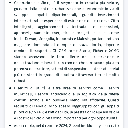
Costruzione e Mining è il segmento in crescita più veloce,
guidato dalla continua urbanizzazione di economie in via di
sviluppo, appalti dipartimentali, grandi investimenti
infrastrutturali e esperienze di estrazione delle risorse. Città
intelligenti, aggiornamenti autostradali e espansioni,
approvvigionamento energetico e progetti in paesi come
India, Taiwan, Mongolia, Indonesia e Malesia, portano ad una
maggiore domanda di dumper di stazza lorda, tipper e
camion di trasporto. Gli OEM come Scania, Eicher e XCMG
stanno avanzando le loro offerte nella costruzione e
nell'estrazione mineraria con camion che forniscono più alta
potenza del trattore, sistemi di sospensione potenziati e telai
più resistenti in grado di crociera attraverso terreni molto
robusti.
I servizi di utilità e altre aree di servizio come i servizi
municipali, i servizi antincendio e la logistica della difesa
contribuiscono a un business meno ma affidabile. Questi
requisiti di servizio sono spesso raggruppati con gli appalti
pubblici e / o PPP, e l'affidabilità, le prestazioni delle emissioni
e i costi del ciclo di vita sono importanti per ogni opportunità.
Ad esempio, nel dicembre 2024, GreenLine Mobility, ha servito