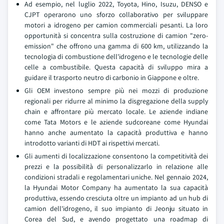
Ad esempio, nel luglio 2022, Toyota, Hino, Isuzu, DENSO e
CJPT operarono uno sforzo collaborativo per sviluppare
motori a idrogeno per camion commerciali pesanti. La loro
opportunità si concentra sulla costruzione di camion "zero-
emission" che offrono una gamma di 600 km, utilizzando la
tecnologia di combustione dell'idrogeno e le tecnologie delle
celle a combustibile. Questa capacità di sviluppo mira a
guidare il trasporto neutro di carbonio in Giappone e oltre.
Gli OEM investono sempre più nei mozzi di produzione
regionali per ridurre al minimo la disgregazione della supply
chain e affrontare più mercato locale. Le aziende indiane
come Tata Motors e le aziende sudcoreane come Hyundai
hanno anche aumentato la capacità produttiva e hanno
introdotto varianti di HDT ai rispettivi mercati.
Gli aumenti di localizzazione consentono la competitività dei
prezzi e la possibilità di personalizzarlo in relazione alle
condizioni stradali e regolamentari uniche. Nel gennaio 2024,
la Hyundai Motor Company ha aumentato la sua capacità
produttiva, essendo cresciuta oltre un impianto ad un hub di
camion dell'idrogeno, il suo impianto di Jeonju situato in
Corea del Sud, e avendo progettato una roadmap di