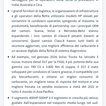
India, Australia e Cina.
I grandi fornitori di logistica, le organizzazioni di infrastrutture
e gli operatori della flotta utilizzano modelli HP elevati per
consentire le condizioni operative, spingendo al massimo la
produttività, beneficiando di partnership con i principali OEM
del camion. Scania, Volvo e Mercedes-Benz stanno
espandendo i loro camion di classe-8 pesanti davanti ai
concorrenti. Questi camion Class-8 hanno tutti livelli di
sicurezza aggiornati, una migliore efficienza del carburante e
un accesso digitale della flotta di sistema diagnostico.
Ad esempio, nel gennaio 2024, Volvo Trucks ha lanciato il
nuovo motore diesel D17 per la FH16, il più potente della sua
gamma con 780 CV e 3.800 Nm di coppia. Il D17 è stato
sviluppato per condizioni di lavoro gravose, è compatibile con
più biocarburanti, e ottiene un miglior consumo di
carburante, un migliore tasso di risposta del motore e una
migliore frenata. Le vendite iniziarono a metà del 2021 in
tutto il mondo in Asia-Pacifico.
Il segmento 400HP-500HP è il segmento in crescita più veloce,
guidato dall'espansione nel trasporto medio-lungo nel sud-