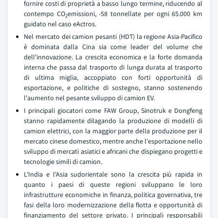
fornire costi di proprietà a basso lungo termine, riducendo al
contempo CO
emissioni, -58 tonnellate per ogni 65.000 km
2
guidato nel caso eActros.
Nel mercato dei camion pesanti (HDT) la regione Asia-Pacifico
è dominata dalla Cina sia come leader del volume che
dell'innovazione. La crescita economica e la forte domanda
interna che passa dal trasporto di lunga durata al trasporto
di ultima miglia, accoppiato con forti opportunità di
esportazione, e politiche di sostegno, stanno sostenendo
l'aumento nel pesante sviluppo di camion EV.
I principali giocatori come FAW Group, Sinotruk e Dongfeng
stanno rapidamente dilagando la produzione di modelli di
camion elettrici, con la maggior parte della produzione per il
mercato cinese domestico, mentre anche l'esportazione nello
sviluppo di mercati asiatici e africani che dispiegano progetti e
tecnologie simili di camion.
L'India e l'Asia sudorientale sono la crescita più rapida in
quanto i paesi di queste regioni sviluppano le loro
infrastrutture economiche in finanza, politica governativa, tre
fasi della loro modernizzazione della flotta e opportunità di
finanziamento del settore privato. I principali responsabili