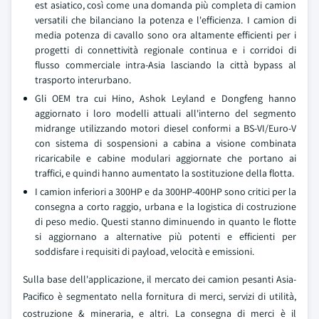
est asiatico, così come una domanda più completa di camion
versatili che bilanciano la potenza e l'efficienza. I camion di
media potenza di cavallo sono ora altamente efficienti per i
progetti di connettività regionale continua e i corridoi di
flusso commerciale intra-Asia lasciando la città bypass al
trasporto interurbano.
Gli OEM tra cui Hino, Ashok Leyland e Dongfeng hanno
aggiornato i loro modelli attuali all'interno del segmento
midrange utilizzando motori diesel conformi a BS-VI/Euro-V
con sistema di sospensioni a cabina a visione combinata
ricaricabile e cabine modulari aggiornate che portano ai
traffici, e quindi hanno aumentato la sostituzione della flotta.
I camion inferiori a 300HP e da 300HP-400HP sono critici per la
consegna a corto raggio, urbana e la logistica di costruzione
di peso medio. Questi stanno diminuendo in quanto le flotte
si aggiornano a alternative più potenti e efficienti per
soddisfare i requisiti di payload, velocità e emissioni.
Sulla base dell'applicazione, il mercato dei camion pesanti Asia-
Pacifico è segmentato nella fornitura di merci, servizi di utilità,
costruzione & mineraria, e altri. La consegna di merci è il