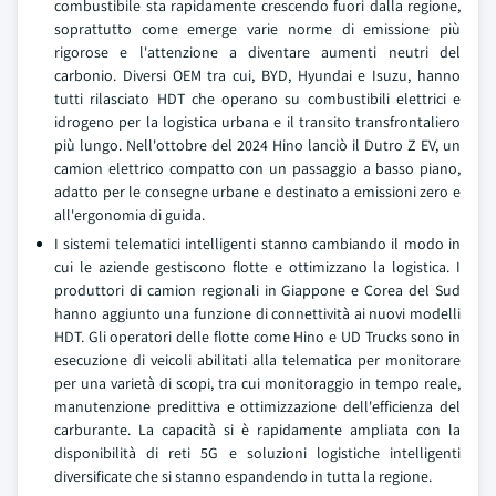
combustibile sta rapidamente crescendo fuori dalla regione,
soprattutto come emerge varie norme di emissione più
rigorose e l'attenzione a diventare aumenti neutri del
carbonio. Diversi OEM tra cui, BYD, Hyundai e Isuzu, hanno
tutti rilasciato HDT che operano su combustibili elettrici e
idrogeno per la logistica urbana e il transito transfrontaliero
più lungo. Nell'ottobre del 2024 Hino lanciò il Dutro Z EV, un
camion elettrico compatto con un passaggio a basso piano,
adatto per le consegne urbane e destinato a emissioni zero e
all'ergonomia di guida.
I sistemi telematici intelligenti stanno cambiando il modo in
cui le aziende gestiscono flotte e ottimizzano la logistica. I
produttori di camion regionali in Giappone e Corea del Sud
hanno aggiunto una funzione di connettività ai nuovi modelli
HDT. Gli operatori delle flotte come Hino e UD Trucks sono in
esecuzione di veicoli abilitati alla telematica per monitorare
per una varietà di scopi, tra cui monitoraggio in tempo reale,
manutenzione predittiva e ottimizzazione dell'efficienza del
carburante. La capacità si è rapidamente ampliata con la
disponibilità di reti 5G e soluzioni logistiche intelligenti
diversificate che si stanno espandendo in tutta la regione.