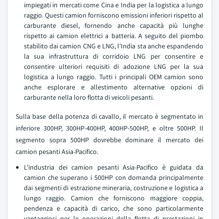
impiegati in mercati come Cina e India per la logistica a lungo
raggio. Questi camion forniscono emissioni inferiori rispetto al
carburante diesel, fornendo anche capacità più lunghe
rispetto ai camion elettrici a batteria. A seguito del piombo
stabilito dai camion CNG e LNG, l'India sta anche espandendo
la sua infrastruttura di corridoio LNG per consentire e
consentire ulteriori requisiti di adozione LNG per la sua
logistica a lungo raggio. Tutti i principali OEM camion sono
anche esplorare e allestimento alternative opzioni di
carburante nella loro flotta di veicoli pesanti.
Sulla base della potenza di cavallo, il mercato è segmentato in
inferiore 300HP, 300HP-400HP, 400HP-500HP, e oltre 500HP. Il
segmento sopra 500HP dovrebbe dominare il mercato dei
camion pesanti Asia-Pacifico.
L'industria dei camion pesanti Asia-Pacifico è guidata da
camion che superano i 500HP con domanda principalmente
dai segmenti di estrazione mineraria, costruzione e logistica a
lungo raggio. Camion che forniscono maggiore coppia,
pendenza e capacità di carico, che sono particolarmente
vantaggiosi per le operazioni della flotta di prestazioni in