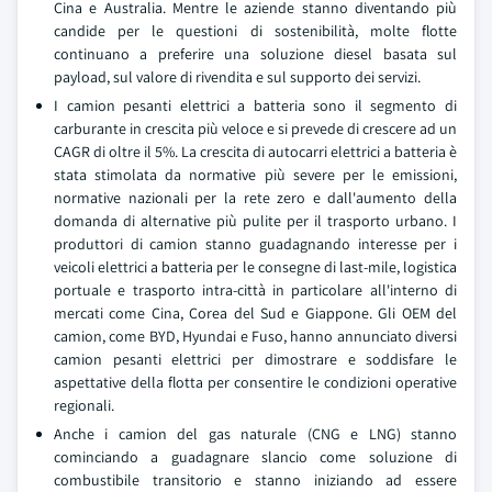
Cina e Australia. Mentre le aziende stanno diventando più
candide per le questioni di sostenibilità, molte flotte
continuano a preferire una soluzione diesel basata sul
payload, sul valore di rivendita e sul supporto dei servizi.
I camion pesanti elettrici a batteria sono il segmento di
carburante in crescita più veloce e si prevede di crescere ad un
CAGR di oltre il 5%. La crescita di autocarri elettrici a batteria è
stata stimolata da normative più severe per le emissioni,
normative nazionali per la rete zero e dall'aumento della
domanda di alternative più pulite per il trasporto urbano. I
produttori di camion stanno guadagnando interesse per i
veicoli elettrici a batteria per le consegne di last-mile, logistica
portuale e trasporto intra-città in particolare all'interno di
mercati come Cina, Corea del Sud e Giappone. Gli OEM del
camion, come BYD, Hyundai e Fuso, hanno annunciato diversi
camion pesanti elettrici per dimostrare e soddisfare le
aspettative della flotta per consentire le condizioni operative
regionali.
Anche i camion del gas naturale (CNG e LNG) stanno
cominciando a guadagnare slancio come soluzione di
combustibile transitorio e stanno iniziando ad essere