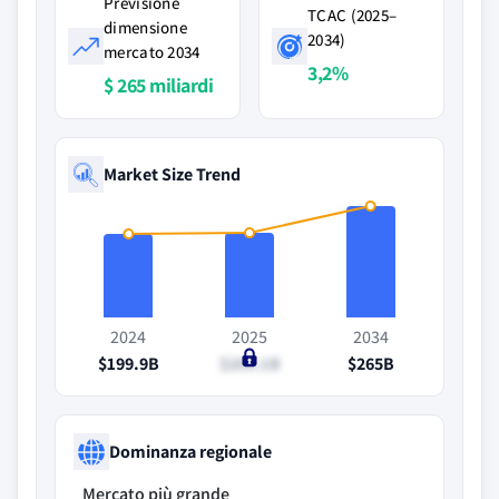
Previsione
TCAC (2025–
dimensione
2034)
mercato 2034
3,2%
$ 265 miliardi
Market Size Trend
2024
2025
2034
$199.9B
$200.1B
$265B
Dominanza regionale
Mercato più grande