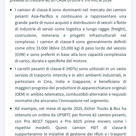
prevede di crescere ad un CAGR di oltre il 3% fino al 2034.
I camion di classe-8 sono dominanti nel mercato dei camion
pesanti Asia-Pacifico e continuano a rappresentare una
grande parte di nuovi acquisti e distribuzioni di veicoli a flotte
di industrie di servizi come logistica a lungo raggio (freight),
costruzione, mineraria e progetti infrastrutturali nel
complesso. I camion di classe-8 sono generalmente definiti
come oltre 33.000 libbre (15.000 kg) di peso lordo del veicolo
(GVW) e sono preferiti in base alla loro capacità complessiva
di carico, durata e specifiche del motore.
I carrelli pesanti di classe-8 (HDTs) sono utilizzati in un vasto
servizio di trasporto intercity e in altri ambienti industriali, in
particolare in Cina, India e Giappone, e beneficiano di
maggiori progressi del produttore di apparecchiature originali
(OEM) in ambito telematico, combustibili alternativi e requisiti
normativi che ancorano l'innovazione nel segmento.
Ad esempio, nel mese di aprile 2025, Eicher Trucks & Bus ha
ottenuto un ordine da UPSRTC per fornire 42 camion pesanti,
con Pro 8031T tippers e Pro 6025 prime movers come i
rispettivi modelli. Questi camion HDT di classe-8
supporteranno le iniziative di gestione dei rifiuti e i trasporti