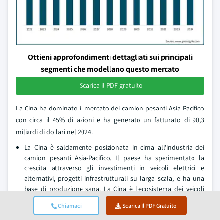
Ottieni approfondimenti dettagliati sui principali
segmenti che modellano questo mercato
Scarica il PDF gratuito
La Cina ha dominato il mercato dei camion pesanti Asia-Pacifico
con circa il 45% di azioni e ha generato un fatturato di 90,3
miliardi di dollari nel 2024.
La Cina è saldamente posizionata in cima all'industria dei
camion pesanti Asia-Pacifico. Il paese ha sperimentato la
crescita attraverso gli investimenti in veicoli elettrici e
alternativi, progetti infrastrutturali su larga scala, e ha una
base di produzione sana. La Cina è l'ecosistema dei veicoli
commerciali più maturato della regione, sfrutta la forte
Chiamaci
Scarica Il PDF Gratuito
domanda interna, elettrificare rapidamente le flotte, e
utilizzare slancio dal quadro delle esportazioni come RCEP, e