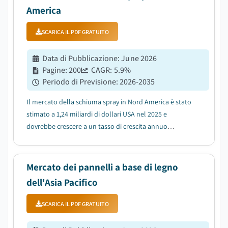
America
SCARICA IL PDF GRATUITO
Data di Pubblicazione
:
June 2026
Pagine
:
200
CAGR:
5.9
%
Periodo di Previsione
:
2026-2035
Il mercato della schiuma spray in Nord America è stato
stimato a 1,24 miliardi di dollari USA nel 2025 e
dovrebbe crescere a un tasso di crescita annuo
composto (CAGR) del 5,9% tra il 2026 e il 2035, trainato
dalla crescente domanda di soluzioni di isolamento
energeticamente efficienti....
Mercato dei pannelli a base di legno
dell'Asia Pacifico
SCARICA IL PDF GRATUITO