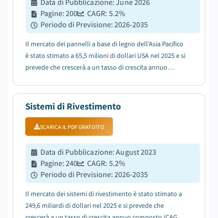
Data di Pubblicazione
:
June 2026
Pagine
:
200
CAGR:
5.2
%
Periodo di Previsione
:
2026-2035
Il mercato dei pannelli a base di legno dell'Asia Pacifico
è stato stimato a 65,5 milioni di dollari USA nel 2025 e si
prevede che crescerà a un tasso di crescita annuo
composto (CAGR) del 5,2% tra il 2026 e il 2035....
Sistemi di Rivestimento
SCARICA IL PDF GRATUITO
Data di Pubblicazione
:
August 2023
Pagine
:
240
CAGR:
5.2
%
Periodo di Previsione
:
2026-2035
Il mercato dei sistemi di rivestimento è stato stimato a
249,6 miliardi di dollari nel 2025 e si prevede che
crescerà a un tasso di crescita annuo composto (CAGR)