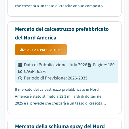
che crescerà a un tasso di crescita annuo composto
(CAGR) del 6,6% tra il 2026 e il 2035, grazie alla
crescente domanda di costruzione rapida....
Mercato del calcestruzzo prefabbricato
del Nord America
SCARICA IL PDF GRATUITO
Data di Pubblicazione
:
July 2026
Pagine
:
180
CAGR:
6.2
%
Periodo di Previsione
:
2026-2035
Il mercato del calcestruzzo prefabbricato in Nord
America è stato stimato a 32,3 miliardi di dollari nel
2025 e si prevede che crescerà a un tasso di crescita
annuo composto (CAGR) del 6,2% tra il 2026 e il 2035, a
causa della crescente domanda di costruzioni più
rapide....
Mercato della schiuma spray del Nord