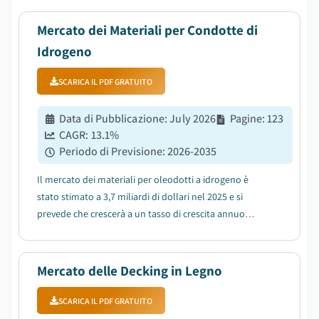
Mercato dei Materiali per Condotte di
Idrogeno
SCARICA IL PDF GRATUITO
Data di Pubblicazione
:
July 2026
Pagine
:
123
CAGR:
13.1
%
Periodo di Previsione
:
2026-2035
Il mercato dei materiali per oleodotti a idrogeno è
stato stimato a 3,7 miliardi di dollari nel 2025 e si
prevede che crescerà a un tasso di crescita annuo
composto (CAGR) del 13,1% tra il 2026 e il 2035, a causa
della rapida espansione della capacità di produzione di
idrogeno verde a livello global...
Mercato delle Decking in Legno
SCARICA IL PDF GRATUITO