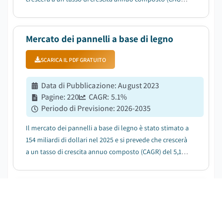
del 5,2% tra il 2026 e il 2035, trainato dalla rapida
urbanizzazione e dallo sviluppo delle infrastrutture....
Mercato dei pannelli a base di legno
SCARICA IL PDF GRATUITO
Data di Pubblicazione
:
August 2023
Pagine
:
220
CAGR:
5.1
%
Periodo di Previsione
:
2026-2035
Il mercato dei pannelli a base di legno è stato stimato a
154 miliardi di dollari nel 2025 e si prevede che crescerà
a un tasso di crescita annuo composto (CAGR) del 5,1%
tra il 2026 e il 2035, trainato dalla crescente domanda
da parte delle applicazioni edili e di interior design....
Mercato della schiuma spray
SCARICA IL PDF GRATUITO