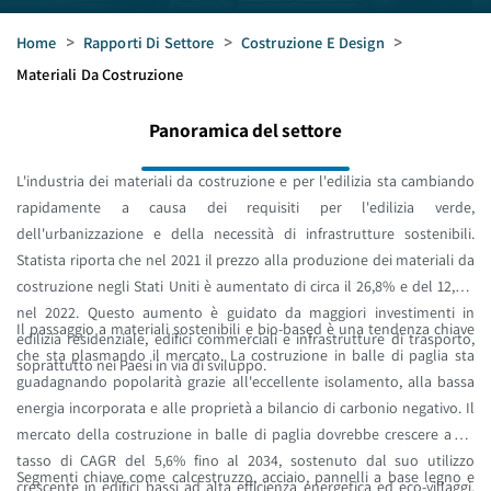
Home
>
Rapporti Di Settore
>
Costruzione E Design
>
Materiali Da Costruzione
Panoramica del settore
L'industria dei materiali da costruzione e per l'edilizia sta cambiando
rapidamente a causa dei requisiti per l'edilizia verde,
dell'urbanizzazione e della necessità di infrastrutture sostenibili.
Statista riporta che nel 2021 il prezzo alla produzione dei materiali da
costruzione negli Stati Uniti è aumentato di circa il 26,8% e del 12,6%
nel 2022. Questo aumento è guidato da maggiori investimenti in
Il passaggio a materiali sostenibili e bio-based è una tendenza chiave
edilizia residenziale, edifici commerciali e infrastrutture di trasporto,
che sta plasmando il mercato. La costruzione in balle di paglia sta
soprattutto nei Paesi in via di sviluppo.
guadagnando popolarità grazie all'eccellente isolamento, alla bassa
energia incorporata e alle proprietà a bilancio di carbonio negativo. Il
mercato della costruzione in balle di paglia dovrebbe crescere a un
tasso di CAGR del 5,6% fino al 2034, sostenuto dal suo utilizzo
Segmenti chiave come calcestruzzo, acciaio, pannelli a base legno e
crescente in edifici bassi ad alta efficienza energetica ed eco-villaggi,