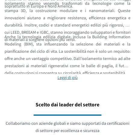
isolamento stanno venendo trasformati da tecnologie come la
soprattutto in Europa e Nord America.
stampa 3D, la costruzione modulare e i nanomateriali. Queste
innovazioni aiutano a migliorare resistenza, efficienza energetica e
durabilità. Inoltre, codici e standard energetici edilizi più rigorosi, tra
cui LEED, BREEAM e IGBC, stanno incoraggiando sviluppatori e fornitori
Anche la tecnologia edilizia digitale, inclusa la Building Information
di materiali a scegliere opzioni più verdi.
Modeling (BIM), sta influenzando la selezione dei materiali e la
pianificazione del ciclo di vita. La sostenibilità non è solo un requisito:
offre anche un vantaggio competitivo. Dall'isolamento termico ad alte
prestazioni ai materiali rigenerativi come le balle di paglia, il futuro
delle costruzioni si concentra su circolarità, efficienza e sostenibilità.
Leggi di più
Scelto dai leader del settore
Collaboriamo con aziende globali e siamo supportati da certificazioni
di settore per eccellenza e sicurezza