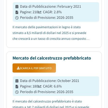
Data di Pubblicazione
:
February 2021
Pagine
:
210
CAGR:
2.8
%
Periodo di Previsione
:
2026-2035
Il mercato delle pavimentazioni in legno è stato
stimato a 8,5 miliardi di dollari nel 2025 e si prevede
che crescerà a un tasso di crescita annuo composto
(CAGR) del 2,8% tra il 2026 e il 2035....
Mercato del calcestruzzo prefabbricato
SCARICA IL PDF GRATUITO
Data di Pubblicazione
:
October 2021
Pagine
:
180
CAGR:
6.6
%
Periodo di Previsione
:
2026-2035
Il mercato del calcestruzzo prefabbricato è stato
stimato a 141,7 miliardi di dollari nel 2025 e si prevede