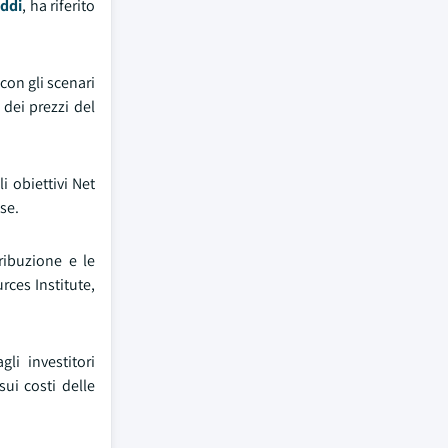
eddi
, ha riferito
con gli scenari
 dei prezzi del
i obiettivi Net
se.
ribuzione e le
rces Institute,
li investitori
ui costi delle