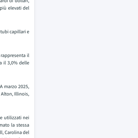
rdi di dollari,
più elevati del
ubi capillari e
 rappresenta il
a il 3,0% delle
. A marzo 2025,
lton, Illinois,
 utilizzati nei
ermato la stessa
l, Carolina del