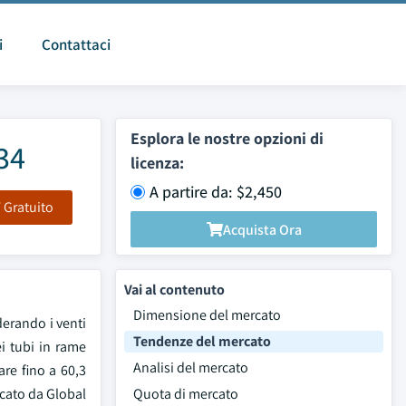
i
Contattaci
Esplora le nostre opzioni di
34
licenza:
A partire da: $2,450
F Gratuito
Acquista Ora
Vai al contenuto
Dimensione del mercato
derando i venti
Tendenze del mercato
ei tubi in rame
Analisi del mercato
re fino a 60,3
icato da Global
Quota di mercato