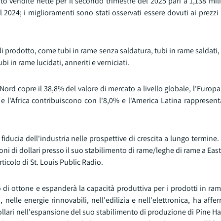
o vendite nette per il secondo trimestre del 2025 pari a 1,138 milia
l 2024; i miglioramenti sono stati osservati essere dovuti ai prezzi 
i prodotto, come tubi in rame senza saldatura, tubi in rame saldati, t
ubi in rame lucidati, anneriti e verniciati.
ord copre il 38,8% del valore di mercato a livello globale, l'Europa
e e l'Africa contribuiscono con l'8,0% e l'America Latina rappresent
iducia dell'industria nelle prospettive di crescita a lungo termine
 di dollari presso il suo stabilimento di rame/leghe di rame a East A
icolo di St. Louis Public Radio.
di ottone e espanderà la capacità produttiva per i prodotti in rame
ici, nelle energie rinnovabili, nell'edilizia e nell'elettronica, ha aff
ollari nell'espansione del suo stabilimento di produzione di Pine Hal