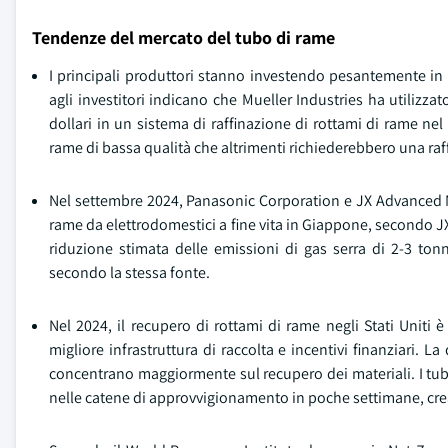
Tendenze del mercato del tubo di rame
I principali produttori stanno investendo pesantemente in 
agli investitori indicano che Mueller Industries ha utilizzat
dollari in un sistema di raffinazione di rottami di rame ne
rame di bassa qualità che altrimenti richiederebbero una raff
Nel settembre 2024, Panasonic Corporation e JX Advanced Me
rame da elettrodomestici a fine vita in Giappone, secondo JX
riduzione stimata delle emissioni di gas serra di 2-3 ton
secondo la stessa fonte.
Nel 2024, il recupero di rottami di rame negli Stati Uniti
migliore infrastruttura di raccolta e incentivi finanziari. 
concentrano maggiormente sul recupero dei materiali. I tubi
nelle catene di approvvigionamento in poche settimane, crean