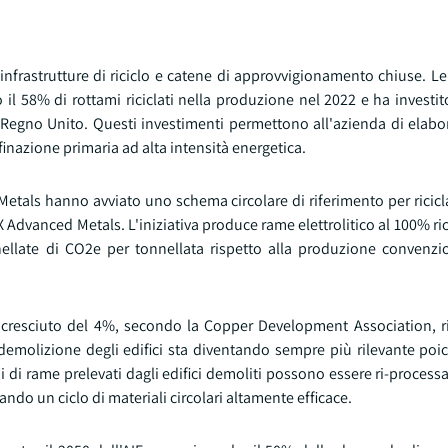
infrastrutture di riciclo e catene di approvvigionamento chiuse. L
o il 58% di rottami riciclati nella produzione nel 2022 e ha investit
l Regno Unito. Questi investimenti permettono all'azienda di elabo
inazione primaria ad alta intensità energetica.
tals hanno avviato uno schema circolare di riferimento per ricicla
 Advanced Metals. L'iniziativa produce rame elettrolitico al 100% ri
nellate di CO2e per tonnellata rispetto alla produzione convenzi
 è cresciuto del 4%, secondo la Copper Development Association, r
La demolizione degli edifici sta diventando sempre più rilevante poi
 di rame prelevati dagli edifici demoliti possono essere ri-process
do un ciclo di materiali circolari altamente efficace.