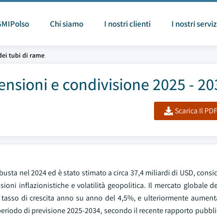
GMIPolso
Chi siamo
I nostri clienti
I nostri serviz
dei tubi di rame
ensioni e condivisione 2025 - 20
Scarica Il PD
busta nel 2024 ed è stato stimato a circa 37,4 miliardi di USD, consi
ioni inflazionistiche e volatilità geopolitica. Il mercato globale d
 tasso di crescita anno su anno del 4,5%, e ulteriormente aumenta
 periodo di previsione 2025-2034, secondo il recente rapporto pubbl