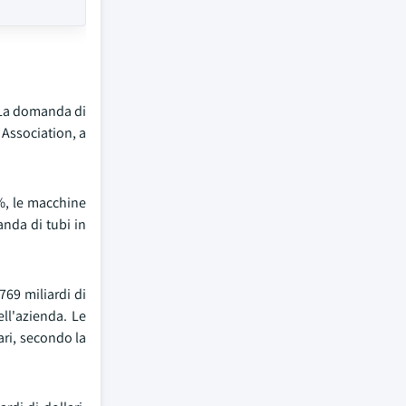
e. La domanda di
Association, a
%, le macchine
anda di tubi in
769 miliardi di
ll'azienda. Le
ari, secondo la