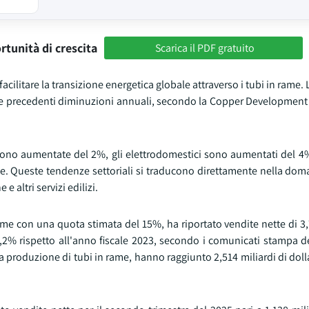
rtunità di crescita
Scarica il PDF gratuito
l facilitare la transizione energetica globale attraverso i tubi in ram
ue precedenti diminuzioni annuali, secondo la Copper Development 
i sono aumentate del 2%, gli elettrodomestici sono aumentati del 4
nte. Queste tendenze settoriali si traducono direttamente nella dom
 altri servizi edilizi.
ame con una quota stimata del 15%, ha riportato vendite nette di 3,
,2% rispetto all'anno fiscale 2023, secondo i comunicati stampa de
produzione di tubi in rame, hanno raggiunto 2,514 miliardi di doll