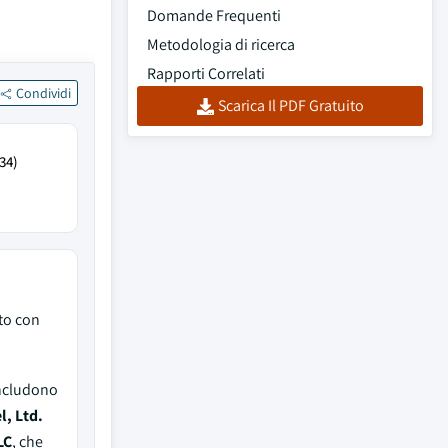
Domande Frequenti
Metodologia di ricerca
Rapporti Correlati
Condividi
Scarica Il PDF Gratuito
34)
to con
includono
l, Ltd.
LC
, che