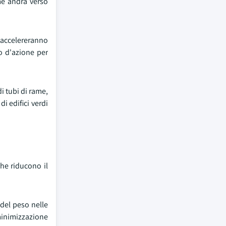
me andrà verso
e accelereranno
no d'azione per
i tubi di rame,
di edifici verdi
che riducono il
 del peso nelle
 minimizzazione