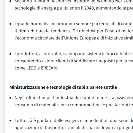
Secondo il World Resources Institute, lo scenario Net Zero
tecnologie di energia pulita entro il 2040, aumentando la pre
I quadri normativi incorporano sempre più requisiti di conte
il ritmo di questa tendenza. Gli obiettivi per l'uso di mate
l'economia circolare dell'Unione Europea e di iniziative simili
I produttori, a loro volta, sviluppano sistemi di tracciabilit
consentendo ai loro clienti di soddisfare i requisiti per la re
come LEED e BREEAM.
Miniaturizzazione e tecnologie di tubi a parete sottile
Negli ultimi tempi, l'industria dei tubi di rame sta assist
consumo di materiali senza compromettere le prestazioni term
Tutto ciò è guidato dalle esigenze impellenti di una serie di 
applicazioni di trasporto, i vincoli di spazio dovuti ai proge