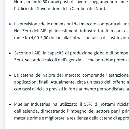
Nord, creando 50 nuovi posti di lavoro e aggiungendo linee 
l'Ufficio del Governatore della Carolina del Nord.
La previsione delle dimensioni del mercato comporta alcune i
Net Zero dell'AIE; gli investimenti infrastrutturali in corso 
rame tra 4,00-5,00 dollari alla libbra e un tasso di sostituzi
Secondo l'AIE, la capacità di produzione globale di pompe d
Zero, secondo i calcoli dell'agenzia - il che potrebbe potenz
La catena del valore del mercato comprende l'estrazione e
applicazioni finali. Attualmente, circa un terzo dell'offert
con tassi di riciclo previsti in forte aumento per soddisfare
Mueller Industries ha utilizzato il 58% di rottami ricicl
dell'azienda, dimostrando l'impegno del settore per i pri
materie prime e migliorare la resilienza della catena di app