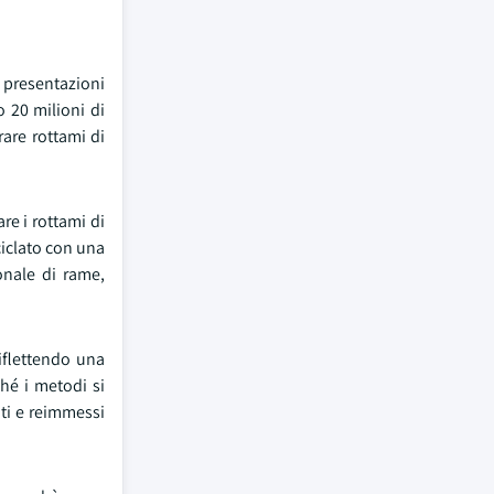
e presentazioni
o 20 milioni di
rare rottami di
re i rottami di
ciclato con una
onale di rame,
iflettendo una
ché i metodi si
ati e reimmessi