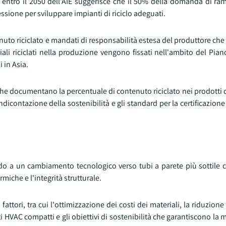
 entro il 2050 dell'AIE suggerisce che il 50% della domanda di ra
ssione per sviluppare impianti di riciclo adeguati.
nuto riciclato e mandati di responsabilità estesa del produttore ch
riali riciclati nella produzione vengono fissati nell'ambito del Pia
 in Asia.
à che documentano la percentuale di contenuto riciclato nei prodotti d
ndicontazione della sostenibilità e gli standard per la certificazione 
endo a un cambiamento tecnologico verso tubi a parete più sottile 
iche e l'integrità strutturale.
fattori, tra cui l'ottimizzazione dei costi dei materiali, la riduzione
tti HVAC compatti e gli obiettivi di sostenibilità che garantiscono la