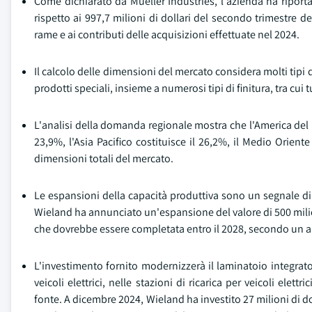
Come dichiarato da Mueller Industries, l'azienda ha riportat
rispetto ai 997,7 milioni di dollari del secondo trimestre de
rame e ai contributi delle acquisizioni effettuate nel 2024.
Il calcolo delle dimensioni del mercato considera molti tipi d
prodotti speciali, insieme a numerosi tipi di finitura, tra cui t
L'analisi della domanda regionale mostra che l'America del N
23,9%, l'Asia Pacifico costituisce il 26,2%, il Medio Orient
dimensioni totali del mercato.
Le espansioni della capacità produttiva sono un segnale di f
Wieland ha annunciato un'espansione del valore di 500 milioni
che dovrebbe essere completata entro il 2028, secondo un art
L'investimento fornito modernizzerà il laminatoio integrato 
veicoli elettrici, nelle stazioni di ricarica per veicoli elettr
fonte. A dicembre 2024, Wieland ha investito 27 milioni di d