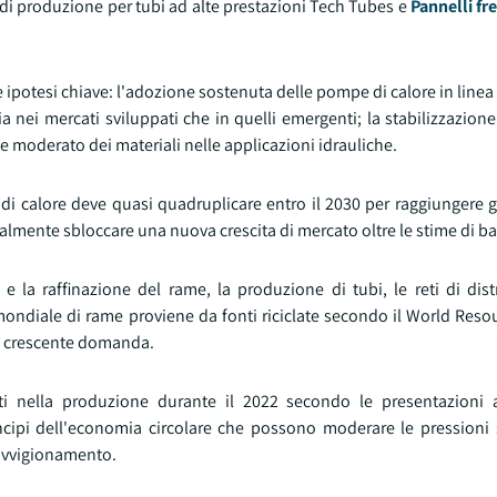
di produzione per tubi ad alte prestazioni Tech Tubes e
Pannelli fr
potesi chiave: l'adozione sostenuta delle pompe di calore in linea 
sia nei mercati sviluppati che in quelli emergenti; la stabilizzazione
one moderato dei materiali nelle applicazioni idrauliche.
i calore deve quasi quadruplicare entro il 2030 per raggiungere gl
ialmente sbloccare una nuova crescita di mercato oltre le stime di ba
 la raffinazione del rame, la produzione di tubi, le reti di dist
a mondiale di rame proviene da fonti riciclate secondo il World Resou
 la crescente domanda.
ati nella produzione durante il 2022 secondo le presentazioni ag
ncipi dell'economia circolare che possono moderare le pressioni s
rovvigionamento.