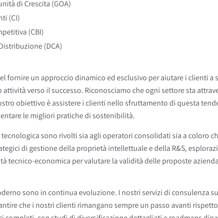
nità di Crescita (GOA)
ti (CI)
petitiva (CBI)
 Distribuzione (DCA)
el fornire un approccio dinamico ed esclusivo per aiutare i clienti a s
ro attività verso il successo. Riconosciamo che ogni settore sta attr
ostro obiettivo è assistere i clienti nello sfruttamento di questa ten
ntare le migliori pratiche di sostenibilità.
a tecnologica sono rivolti sia agli operatori consolidati sia a coloro c
trategici di gestione della proprietà intellettuale e della R&S, esplor
lità tecnico-economica per valutare la validità delle proposte azienda
erno sono in continua evoluzione. I nostri servizi di consulenza sul
antire che i nostri clienti rimangano sempre un passo avanti rispett
ici completi, con studi di diversificazione dettagliati e roadmaps di