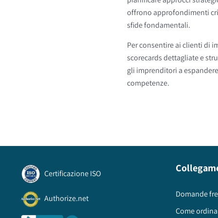
offrono approfondimenti criti
sfide fondamentali.
Per consentire ai clienti di
scorecards dettagliate e str
gli imprenditori a espandere 
competenze.
Collegam
Certificazione ISO
Domande fre
Authorize.net
Come ordina