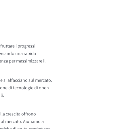
fruttare i progressi
aversando una rapida
denza per massimizzare il
he si affacciano sul mercato.
azione di tecnologie di open
li.
la crescita offrono
o al mercato. Aiutiamo a
namiche di go-to-market che