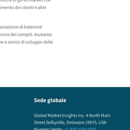
mento dei clienti e altre
laborazione di balanced
azione dei compiti. Aiutiamo
e e servizi di sviluppo delle
Sede globale
Global Market Insights Inc. 4 North Main
Street Selbyville, Delaware 19975, USA
Numero Verde
:
+1-888-689-0688