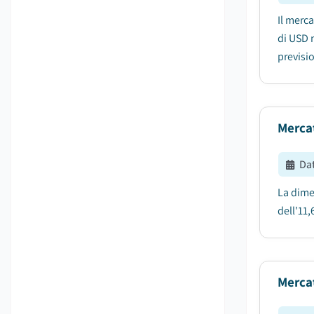
Il merca
di USD n
previsio
Merca
Da
La dime
dell'11
Mercat