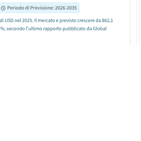
Periodo di Previsione
:
2026-2035
 di USD nel 2025. Il mercato e previsto crescere da 862,1
,9%, secondo l'ultimo rapporto pubblicato da Global
tica
SCARICA IL PDF GRATUITO
%
|
Periodo di Previsione
:
2025-2034
 valutato a 2,1 miliardi di USD nel 2024. Si prevede che
2030 e a 5,9 miliardi di USD nel 2034, con un CAGR del