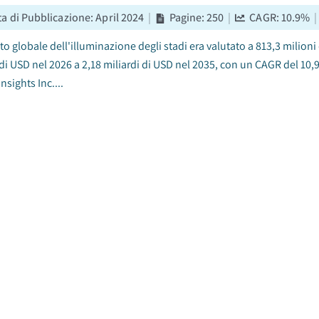
ta di Pubblicazione
:
April 2024
|
Pagine
:
250
|
CAGR:
10.9
%
|
to globale dell'illuminazione degli stadi era valutato a 813,3 milioni
 di USD nel 2026 a 2,18 miliardi di USD nel 2035, con un CAGR del 10
nsights Inc....
o dei semiconduttori per l'illuminazione automobilis
ta di Pubblicazione
:
October 2025
|
Pagine
:
190
|
CAGR:
10.8
to globale dei semiconduttori per l'illuminazione automobilistica era
to crescera da 2,3 miliardi di USD nel 2025 a 3,8 miliardi di USD nel 
rante il periodo di previ...