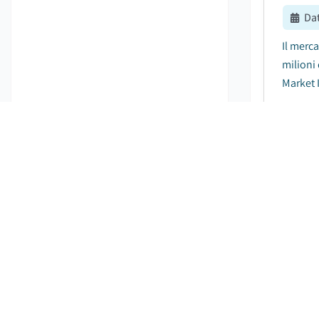
Da
Il merca
milioni
Market I
Mercat
Da
Il merca
il merca
10,8% du