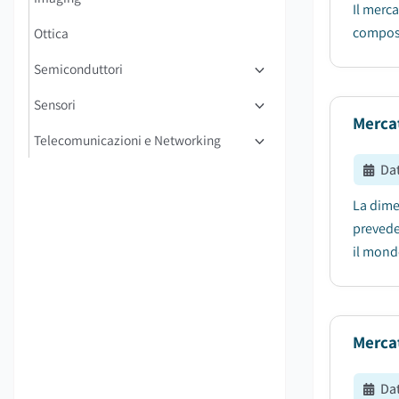
Il merca
compost
Ottica
Semiconduttori
Sensori
Mercat
Telecomunicazioni e Networking
Da
La dime
prevede
il mondo
Merca
Da