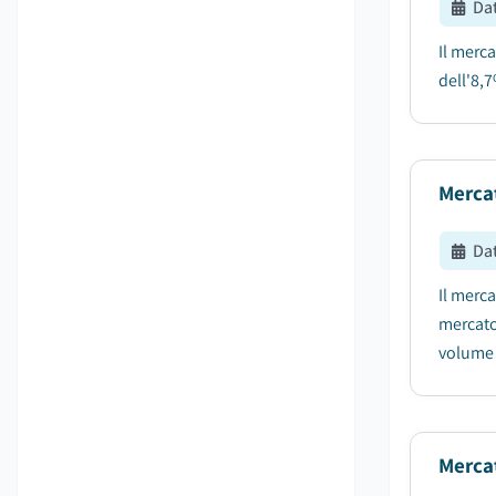
Da
Il merc
dell'8,7
Merca
Da
Il merca
mercato 
volume d
Mercat