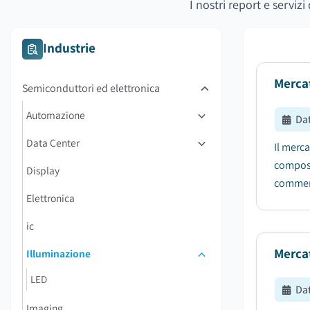
I nostri report e serviz
Industrie
Mercat
Semiconduttori ed elettronica
Automazione
Da
Data Center
Il merca
composto
Display
commerci
Elettronica
ic
Merca
Illuminazione
LED
Da
Imaging