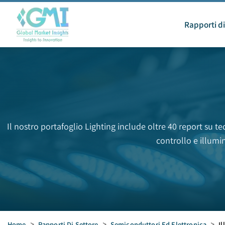
Rapporti di
Il nostro portafoglio Lighting include oltre 40 report su t
controllo e illumin
Home
>
Rapporti Di Settore
>
Semiconduttori Ed Elettronica
>
I