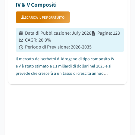
IV & V Compositi
SCARICA IL PDF GRATUITO
Data di Pubblicazione
:
July 2026
Pagine
:
123
CAGR:
20.9
%
Periodo di Previsione
:
2026-2035
Il mercato dei serbatoi di idrogeno di tipo composito IV
e V è stato stimato a 1,1 miliardi di dollari nel 2025 e si
prevede che crescerà a un tasso di crescita annuo
composto (CAGR) del 20,9% tra il 2026 e il 2035, a causa
della crescente domanda di tecnologie di stoccaggio
leggere ad alta pression...