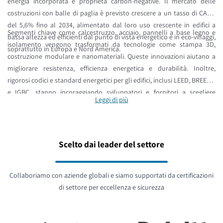
energia incorporata e proprietà carbon-negative. Il mercato delle
costruzioni con balle di paglia è previsto crescere a un tasso di CAGR
del 5,6% fino al 2034, alimentato dal loro uso crescente in edifici a
Segmenti chiave come calcestruzzo, acciaio, pannelli a base legno e
bassa altezza ed efficienti dal punto di vista energetico e in eco-villaggi,
isolamento vengono trasformati da tecnologie come stampa 3D,
soprattutto in Europa e Nord America.
costruzione modulare e nanomateriali. Queste innovazioni aiutano a
migliorare resistenza, efficienza energetica e durabilità. Inoltre,
rigorosi codici e standard energetici per gli edifici, inclusi LEED, BREEAM
e IGBC, stanno incoraggiando sviluppatori e fornitori a scegliere
Leggi di più
opzioni più verdi. Anche la tecnologia digitale per l’edilizia, incluso il
Building Information Modeling (BIM), sta influenzando la selezione dei
materiali e la pianificazione del ciclo di vita.
Scelto dai leader del settore
Collaboriamo con aziende globali e siamo supportati da certificazioni
di settore per eccellenza e sicurezza