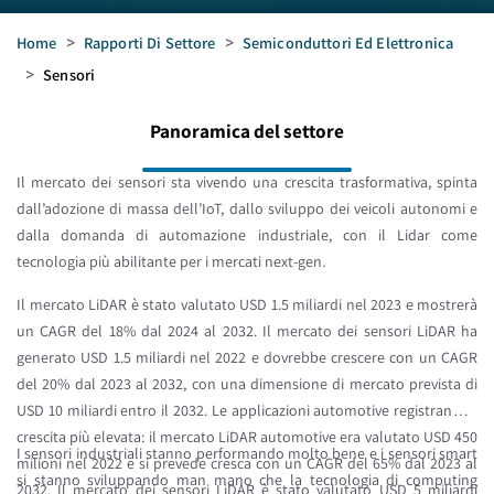
Home
>
Rapporti Di Settore
>
Semiconduttori Ed Elettronica
>
Sensori
Panoramica del settore
Il mercato dei sensori sta vivendo una crescita trasformativa, spinta
dall’adozione di massa dell’IoT, dallo sviluppo dei veicoli autonomi e
dalla domanda di automazione industriale, con il Lidar come
tecnologia più abilitante per i mercati next-gen.
Il mercato LiDAR è stato valutato USD 1.5 miliardi nel 2023 e mostrerà
un CAGR del 18% dal 2024 al 2032. Il mercato dei sensori LiDAR ha
generato USD 1.5 miliardi nel 2022 e dovrebbe crescere con un CAGR
del 20% dal 2023 al 2032, con una dimensione di mercato prevista di
USD 10 miliardi entro il 2032. Le applicazioni automotive registrano la
crescita più elevata: il mercato LiDAR automotive era valutato USD 450
I sensori industriali stanno performando molto bene e i sensori smart
milioni nel 2022 e si prevede cresca con un CAGR del 65% dal 2023 al
si stanno sviluppando man mano che la tecnologia di computing
2032. Il mercato dei sensori LiDAR è stato valutato USD 5 miliardi