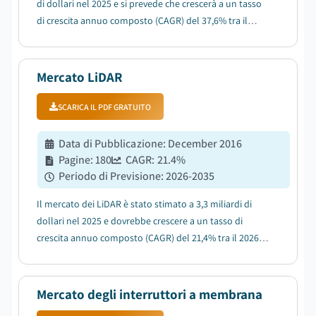
di dollari nel 2025 e si prevede che crescerà a un tasso
di crescita annuo composto (CAGR) del 37,6% tra il
2026 e il 2035, trainato dall'espansione delle
infrastrutture delle città intelligenti....
Mercato LiDAR
SCARICA IL PDF GRATUITO
Data di Pubblicazione
:
December 2016
Pagine
:
180
CAGR:
21.4
%
Periodo di Previsione
:
2026-2035
Il mercato dei LiDAR è stato stimato a 3,3 miliardi di
dollari nel 2025 e dovrebbe crescere a un tasso di
crescita annuo composto (CAGR) del 21,4% tra il 2026 e
il 2035, trainato dall'aumento dell'adozione dei veicoli
autonomi e dei sistemi ADAS....
Mercato degli interruttori a membrana