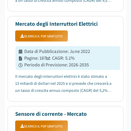
a un tasso di crescita annuo composto (CAGR) del 9,5%
tra il 2026 e il 2035, trainato dall'aumento
dell'adozione delle diagnosi mediche non invasive....
Mercato degli Interruttori Elettrici
SCARICA IL PDF GRATUITO
Data di Pubblicazione
:
June 2022
Pagine
:
187
CAGR:
5.1
%
Periodo di Previsione
:
2026-2035
Il mercato degli interruttori elettrici è stato stimato a
13 miliardi di dollari nel 2025 e si prevede che crescerà a
un tasso di crescita annuo composto (CAGR) del 5,1%
tra il 2026 e il 2035, trainato dalla rapida
urbanizzazione e dallo sviluppo delle infrastrutture....
Sensore di corrente - Mercato
SCARICA IL PDF GRATUITO