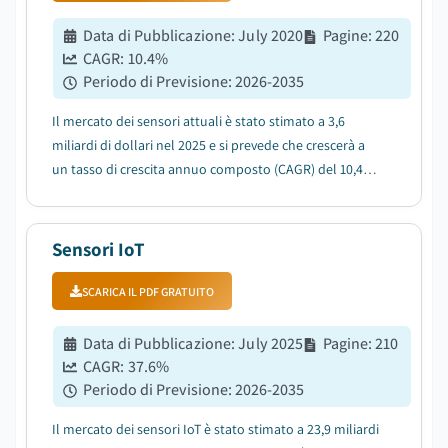
Data di Pubblicazione
:
July 2020
Pagine
:
220
CAGR:
10.4
%
Periodo di Previsione
:
2026-2035
Il mercato dei sensori attuali è stato stimato a 3,6
miliardi di dollari nel 2025 e si prevede che crescerà a
un tasso di crescita annuo composto (CAGR) del 10,4%
tra il 2026 e il 2035, trainato dall'espansione delle
energie rinnovabili e dei sistemi di accumulo
dell'energia....
Sensori IoT
SCARICA IL PDF GRATUITO
Data di Pubblicazione
:
July 2025
Pagine
:
210
CAGR:
37.6
%
Periodo di Previsione
:
2026-2035
Il mercato dei sensori IoT è stato stimato a 23,9 miliardi