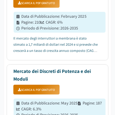
SCARICA IL PDF GRATUITO
Data di Pubblicazione
:
February 2025
Pagine
:
210
CAGR:
6
%
Periodo di Previsione
:
2026-2035
Il mercato degli interruttori a membrana è stato
stimato a 1,7 miliardi di dollari nel 2024 e si prevede che
crescerà a un tasso di crescita annuo composto (CAGR)
del 6% tra il 2026 e il 2034....
Mercato dei Discreti di Potenza e dei
Moduli
SCARICA IL PDF GRATUITO
Data di Pubblicazione
:
May 2025
Pagine
:
187
CAGR:
6.3
%
Periodo di Previsione
:
2026-2035