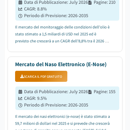
Data di Pubblicazione
:
July 2026
Pagine
:
210
CAGR:
8.8
%
Periodo di Previsione
:
2026-2035
Il mercato del monitoraggio delle condizioni dell'olio è
stato stimato a 1,5 miliardi di USD nel 2025 ed è
previsto che crescerà a un CAGR dell'8,8% tra il 2026 e il
2035, a causa dell'aumento dell'automazione
industriale e dell'utilizzo dei macchinari....
Mercato del Naso Elettronico (E-Nose)
SCARICA IL PDF GRATUITO
Data di Pubblicazione
:
July 2026
Pagine
:
155
CAGR:
9.5
%
Periodo di Previsione
:
2026-2035
Il mercato dei nasi elettronici (e-nose) è stato stimato a
59,7 milioni di dollari nel 2025 e si prevede che crescerà