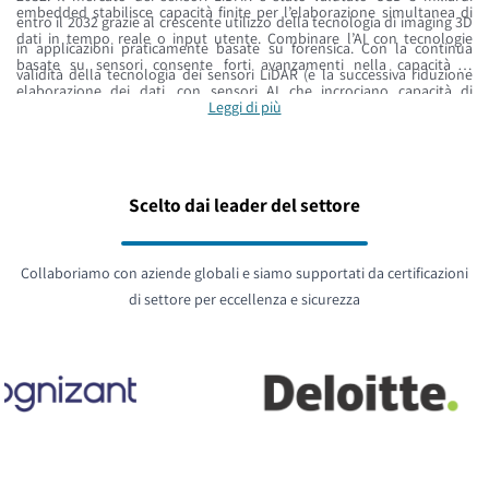
embedded stabilisce capacità finite per l’elaborazione simultanea di
entro il 2032 grazie al crescente utilizzo della tecnologia di imaging 3D
dati in tempo reale o input utente. Combinare l’AI con tecnologie
in applicazioni praticamente basate su forensica. Con la continua
basate su sensori consente forti avanzamenti nella capacità di
validità della tecnologia dei sensori LiDAR (e la successiva riduzione
elaborazione dei dati, con sensori AI che incrociano capacità di
dei costi delle apparecchiature), la cattura di prove chiave per veicoli
Leggi di più
machine learning, computer vision e natural language processing. La
ibridi/autonomi e l’utilizzo potente di interfacce uomo-macchina
tecnologia LiDAR è in una posizione unica per massimizzare tali
basate su proiettori 3D stanno crescendo.
capacità grazie all’accuratezza nella mappatura 3D, nella distanza e
nei dati di conversione e rilevamento degli oggetti.
Scelto dai leader del settore
Collaboriamo con aziende globali e siamo supportati da certificazioni
di settore per eccellenza e sicurezza