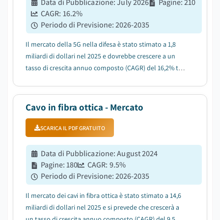
Data di Pubblicazione
:
July 2026
Pagine
:
210
CAGR:
16.2
%
Periodo di Previsione
:
2026-2035
Il mercato della 5G nella difesa è stato stimato a 1,8
miliardi di dollari nel 2025 e dovrebbe crescere a un
tasso di crescita annuo composto (CAGR) del 16,2% tra
il 2026 e il 2035, a causa dell'aumento dei budget
globali per la modernizzazione della difesa....
Cavo in fibra ottica - Mercato
SCARICA IL PDF GRATUITO
Data di Pubblicazione
:
August 2024
Pagine
:
180
CAGR:
9.5
%
Periodo di Previsione
:
2026-2035
Il mercato dei cavi in fibra ottica è stato stimato a 14,6
miliardi di dollari nel 2025 e si prevede che crescerà a
un tasso di crescita annuo composto (CAGR) del 9,5%