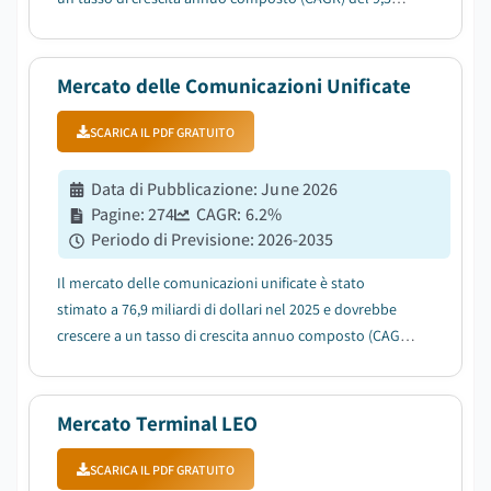
tra il 2026 e il 2035, trainato dall'espansione delle
infrastrutture di rete 5G....
Mercato delle Comunicazioni Unificate
SCARICA IL PDF GRATUITO
Data di Pubblicazione
:
June 2026
Pagine
:
274
CAGR:
6.2
%
Periodo di Previsione
:
2026-2035
Il mercato delle comunicazioni unificate è stato
stimato a 76,9 miliardi di dollari nel 2025 e dovrebbe
crescere a un tasso di crescita annuo composto (CAGR)
del 6,2% tra il 2026 e il 2035, trainato dalla crescente
adozione di modelli di lavoro ibridi e remoti....
Mercato Terminal LEO
SCARICA IL PDF GRATUITO