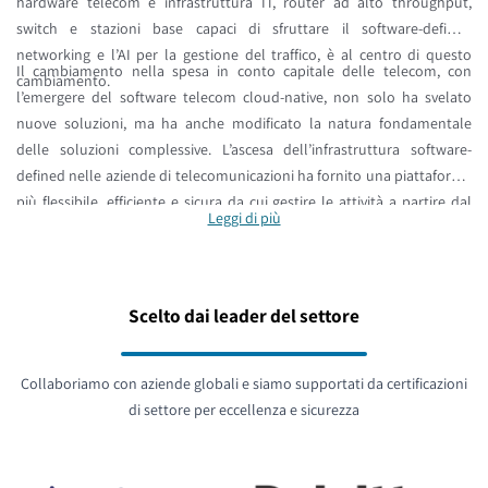
hardware telecom e infrastruttura IT, router ad alto throughput,
switch e stazioni base capaci di sfruttare il software-defined
networking e l’AI per la gestione del traffico, è al centro di questo
Il cambiamento nella spesa in conto capitale delle telecom, con
cambiamento.
l’emergere del software telecom cloud-native, non solo ha svelato
nuove soluzioni, ma ha anche modificato la natura fondamentale
delle soluzioni complessive. L’ascesa dell’infrastruttura software-
defined nelle aziende di telecomunicazioni ha fornito una piattaforma
più flessibile, efficiente e sicura da cui gestire le attività a partire dal
Leggi di più
core della rete del cliente. Il passaggio dalla dipendenza dalle catene
del valore alle reti del valore ha permesso alle telco di operare sia
all’interno delle proprie reti sia, ora, anche al di fuori, attingendo a
nuove aree di creazione di valore. Anche l’offerta di servizi telecom —
Scelto dai leader del settore
soluzioni di rete gestite, servizi voce e dati, connettività IoT — deve
evolvere per consentire alle imprese di crescere.
Collaboriamo con aziende globali e siamo supportati da certificazioni
di settore per eccellenza e sicurezza