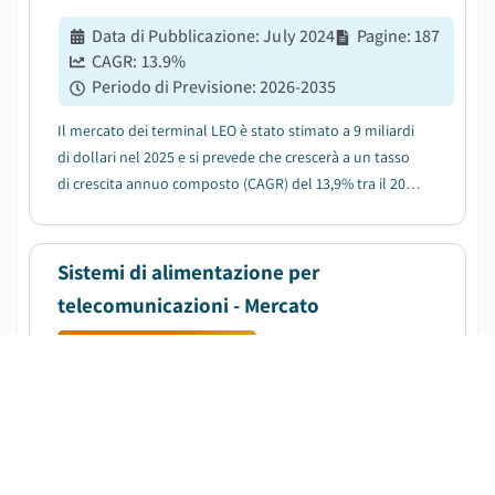
Data di Pubblicazione
:
July 2024
Pagine
:
187
CAGR:
13.9
%
Periodo di Previsione
:
2026-2035
Il mercato dei terminal LEO è stato stimato a 9 miliardi
di dollari nel 2025 e si prevede che crescerà a un tasso
di crescita annuo composto (CAGR) del 13,9% tra il 2026
e il 2035, spinto dall'aumento dell'impiego e della
commercializzazione delle costellazioni di satelliti
LEO....
Sistemi di alimentazione per
telecomunicazioni - Mercato
SCARICA IL PDF GRATUITO
Data di Pubblicazione
:
March 2020
Pagine
:
272
CAGR:
8.6
%
Periodo di Previsione
:
2026-2035