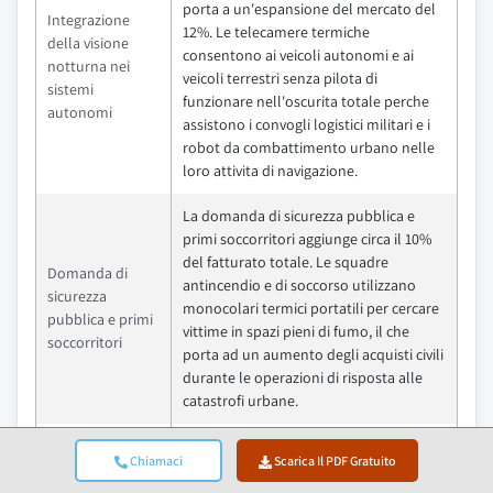
porta a un'espansione del mercato del
Integrazione
12%. Le telecamere termiche
della visione
consentono ai veicoli autonomi e ai
notturna nei
veicoli terrestri senza pilota di
sistemi
funzionare nell'oscurita totale perche
autonomi
assistono i convogli logistici militari e i
robot da combattimento urbano nelle
loro attivita di navigazione.
La domanda di sicurezza pubblica e
primi soccorritori aggiunge circa il 10%
del fatturato totale. Le squadre
Domanda di
antincendio e di soccorso utilizzano
sicurezza
monocolari termici portatili per cercare
pubblica e primi
vittime in spazi pieni di fumo, il che
soccorritori
porta ad un aumento degli acquisti civili
durante le operazioni di risposta alle
catastrofi urbane.
Trappole & Sfide
Impatto
Chiamaci
Scarica Il PDF Gratuito
Le spese per i sensori MWIR/LWIR