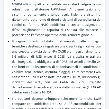
MWIR/LWIR compatti e raffreddati con analisi AI edge e design
robusti per piattaforme UAV/droni. L'implementazione di
sistemi di puntamento a lungo raggio insieme a sistemi di
rilevamento autonomo di droni e sistemi di sorveglianza dei
confini conformi a NATO soddisfera le crescenti esigenze di
difesa, migliorando le capacita di risposta alle minacce e
potenziando l'efficacia operativa della sicurezza globale.
Il segmento automobilistico nel mercato delle immagini
termiche e destinato a registrare una crescita significativa, con
una crescita prevista del 14,4% CAGR e un raggiungimento di
5,6 miliardi di USD entro il 2035. La crescita e trainata
dall'integrazione obbligatoria di ADAS nei veicoli di livello 2+,
che fornisce il rilevamento di pedoni/animali in condizioni di
visibilita zero (nebbia, oscurita, pioggia). Le telecamere LWIR
consentono una visione notturna oltre i 300m, riducendo gli
incidenti del 40%, con un CAGR del 25%+ trainato
dall'adozione di veicoli elettrici e dalle normative (EU NCAP,
valutazioni a 5 stelle NHTSA).
I produttori devono sviluppare telecamere termiche LWIR
compatte che soddisfino i requisiti ADAS automobilistici per
la guida autonoma di livello 3+ e il rilevamento di pedoni in