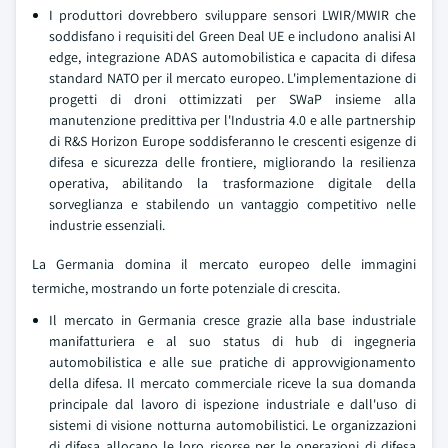
I produttori dovrebbero sviluppare sensori LWIR/MWIR che
soddisfano i requisiti del Green Deal UE e includono analisi AI
edge, integrazione ADAS automobilistica e capacita di difesa
standard NATO per il mercato europeo. L'implementazione di
progetti di droni ottimizzati per SWaP insieme alla
manutenzione predittiva per l'Industria 4.0 e alle partnership
di R&S Horizon Europe soddisferanno le crescenti esigenze di
difesa e sicurezza delle frontiere, migliorando la resilienza
operativa, abilitando la trasformazione digitale della
sorveglianza e stabilendo un vantaggio competitivo nelle
industrie essenziali.
La Germania domina il mercato europeo delle immagini
termiche, mostrando un forte potenziale di crescita.
Il mercato in Germania cresce grazie alla base industriale
manifatturiera e al suo status di hub di ingegneria
automobilistica e alle sue pratiche di approvvigionamento
della difesa. Il mercato commerciale riceve la sua domanda
principale dal lavoro di ispezione industriale e dall'uso di
sistemi di visione notturna automobilistici. Le organizzazioni
di difesa allocano le loro risorse per le operazioni di difesa