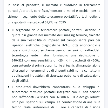
In base al prodotto, il mercato e suddiviso in telecamere
portatili/portatili, core fisso/montato e mirini e occhiali per la
visione. Il segmento delle telecamere portatili/portatili detiene
una quota di mercato del 51,2% nel 2025.
Il segmento delle telecamere portatili/portatili detiene la
quota piu grande nel mercato dell'imaging termico, trainato
dalla sua flessibilita di impiego sul campo senza pari per
ispezioni elettriche, diagnostiche HVAC, lotta antincendio e
operazioni di soccorso di emergenza. I sensori non raffreddati
tecnologicamente maturi forniscono una risoluzione di
640x512 con una sensibilita di <20mK in pacchetti di <500g,
consentendo ai primi soccorritori e ai tecnici di manutenzione
di eseguire rilevamenti rapidi di punti caldi non a contatto in
applicazioni industriali, di sicurezza pubblica e di valutazione
degli edifici.
I produttori dovrebbero concentrarsi sullo sviluppo di
telecamere termiche portatili integrate con AI con sensori
non raffreddati 640x512+ con <20mK NETD e design robusti
IP67 per ispezioni sul campo. La combinazione di analisi in
tempo reale, autonomia di 8+ ore e capacita di fusione