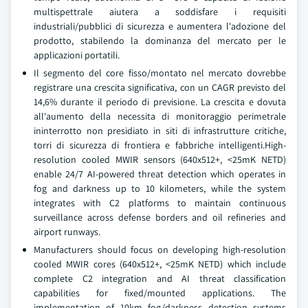
multispettrale aiutera a soddisfare i requisiti
industriali/pubblici di sicurezza e aumentera l'adozione del
prodotto, stabilendo la dominanza del mercato per le
applicazioni portatili.
Il segmento del core fisso/montato nel mercato dovrebbe
registrare una crescita significativa, con un CAGR previsto del
14,6% durante il periodo di previsione. La crescita e dovuta
all'aumento della necessita di monitoraggio perimetrale
ininterrotto non presidiato in siti di infrastrutture critiche,
torri di sicurezza di frontiera e fabbriche intelligenti.High-
resolution cooled MWIR sensors (640x512+, <25mK NETD)
enable 24/7 AI-powered threat detection which operates in
fog and darkness up to 10 kilometers, while the system
integrates with C2 platforms to maintain continuous
surveillance across defense borders and oil refineries and
airport runways.
Manufacturers should focus on developing high-resolution
cooled MWIR cores (640x512+, <25mK NETD) which include
complete C2 integration and AI threat classification
capabilities for fixed/mounted applications. The
implementation of 10km fog/darkness detection systems