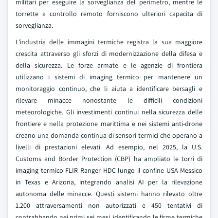
militari per eseguire la sorveglianza del perimetro, mentre le
torrette a controllo remoto forniscono ulteriori capacita di
sorveglianza.
L'industria delle immagini termiche registra la sua maggiore
crescita attraverso gli sforzi di modernizzazione della difesa e
della sicurezza. Le forze armate e le agenzie di frontiera
utilizzano i sistemi di imaging termico per mantenere un
monitoraggio continuo, che li aiuta a identificare bersagli e
rilevare minacce nonostante le difficili condizioni
meteorologiche. Gli investimenti continui nella sicurezza delle
frontiere e nella protezione marittima e nei sistemi anti-drone
creano una domanda continua di sensori termici che operano a
livelli di prestazioni elevati. Ad esempio, nel 2025, la U.S.
Customs and Border Protection (CBP) ha ampliato le torri di
imaging termico FLIR Ranger HDC lungo il confine USA-Messico
in Texas e Arizona, integrando analisi AI per la rilevazione
autonoma delle minacce. Questi sistemi hanno rilevato oltre
1.200 attraversamenti non autorizzati e 450 tentativi di
contrabbando nei primi sei mesi, identificando le firme termiche