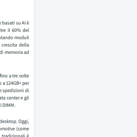
 basati su AI è
tre il 60% del
entando moduli
crescita della
 di memoria ad
ino a tre volte
no a 124GB+ per
e spedizioni di
ta center e gli
di DIMM.
 desktop. Oggi,
utomotive (come
tradizionali è