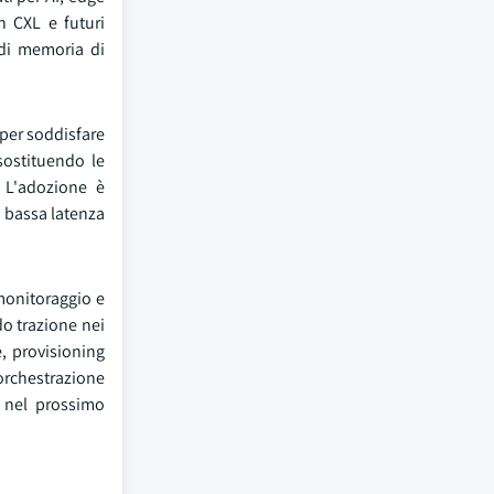
n CXL e futuri
 di memoria di
 per soddisfare
sostituendo le
. L'adozione è
a bassa latenza
monitoraggio e
do trazione nei
e, provisioning
'orchestrazione
o nel prossimo