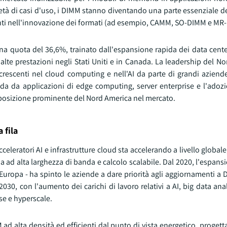
ietà di casi d'uso, i DIMM stanno diventando una parte essenziale d
menti nell'innovazione dei formati (ad esempio, CAMM, SO-DIMM e MR
a quota del 36,6%, trainato dall'espansione rapida dei data cente
alte prestazioni negli Stati Uniti e in Canada. La leadership del N
crescenti nel cloud computing e nell'AI da parte di grandi aziend
da da applicazioni di edge computing, server enterprise e l'adoz
 posizione prominente del Nord America nel mercato.
 fila
eleratori AI e infrastrutture cloud sta accelerando a livello globale,
 ad alta larghezza di banda e calcolo scalabile. Dal 2020, l'espans
e Europa - ha spinto le aziende a dare priorità agli aggiornamenti a
030, con l'aumento dei carichi di lavoro relativi a AI, big data ana
se e hyperscale.
ad alta densità ed efficienti dal punto di vista energetico, progetta