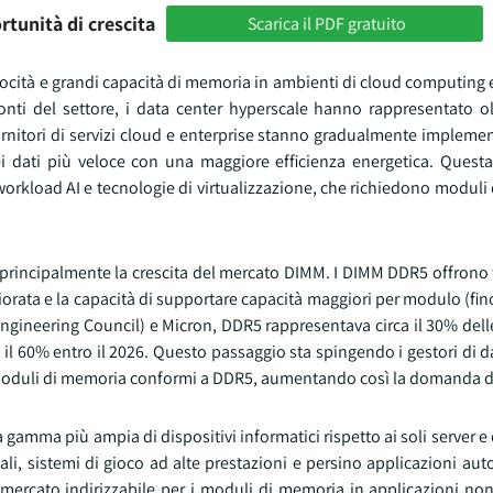
rtunità di crescita
Scarica il PDF gratuito
locità e grandi capacità di memoria in ambienti di cloud computing e
nti del settore, i data center hyperscale hanno rappresentato ol
ornitori di servizi cloud e enterprise stanno gradualmente implem
ti più veloce con una maggiore efficienza energetica. Questa 
rkload AI e tecnologie di virtualizzazione, che richiedono moduli
principalmente la crescita del mercato DIMM. I DIMM DDR5 offrono f
iorata e la capacità di supportare capacità maggiori per modulo (fi
ngineering Council) e Micron, DDR5 rappresentava circa il 30% dell
 il 60% entro il 2026. Questo passaggio sta spingendo i gestori di da
on moduli di memoria conformi a DDR5, aumentando così la domanda 
gamma più ampia di dispositivi informatici rispetto ai soli server e
iali, sistemi di gioco ad alte prestazioni e persino applicazioni a
mercato indirizzabile per i moduli di memoria in applicazioni non 