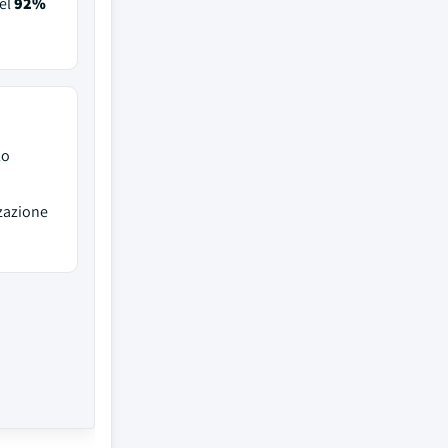
el
92%
lo
zzazione