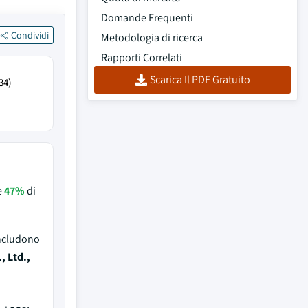
Domande Frequenti
Condividi
Metodologia di ricerca
Rapporti Correlati
Scarica Il PDF Gratuito
34)
e
47%
di
includono
 Ltd.,