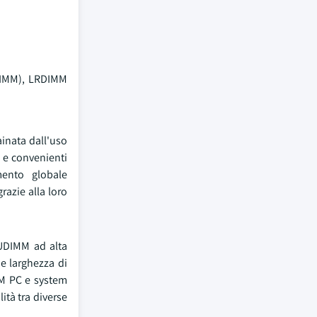
 DIMM), LRDIMM
inata dall'uso
i e convenienti
mento globale
razie alla loro
 UDIMM ad alta
 e larghezza di
EM PC e system
ità tra diverse