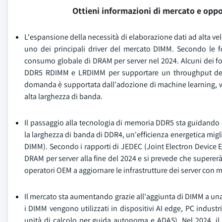
Ottieni informazioni di mercato e oppo
L'espansione della necessità di elaborazione dati ad alta ve
uno dei principali driver del mercato DIMM. Secondo le fo
consumo globale di DRAM per server nel 2024. Alcuni dei f
DDR5 RDIMM e LRDIMM per supportare un throughput dei da
domanda è supportata dall'adozione di machine learning, wo
alta larghezza di banda.
Il passaggio alla tecnologia di memoria DDR5 sta guidando 
la larghezza di banda di DDR4, un'efficienza energetica migl
DIMM). Secondo i rapporti di JEDEC (Joint Electron Device E
DRAM per server alla fine del 2024 e si prevede che supererà
operatori OEM a aggiornare le infrastrutture dei server c
Il mercato sta aumentando grazie all'aggiunta di DIMM a una 
i DIMM vengono utilizzati in dispositivi AI edge, PC industr
unità di calcolo per guida autonoma e ADAS). Nel 2024, il 