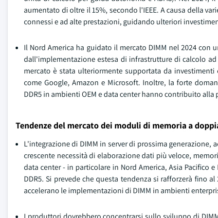
aumentato di oltre il 15%, secondo l'IEEE. A causa della var
connessi e ad alte prestazioni, guidando ulteriori investi
Il Nord America ha guidato il mercato DIMM nel 2024 con un
dall'implementazione estesa di infrastrutture di calcolo ad 
mercato è stata ulteriormente supportata da investimenti 
come Google, Amazon e Microsoft. Inoltre, la forte doman
DDR5 in ambienti OEM e data center hanno contribuito alla
Tendenze del mercato dei moduli di memoria a doppia
L'integrazione di DIMM in server di prossima generazione, acc
crescente necessità di elaborazione dati più veloce, memoria
data center - in particolare in Nord America, Asia Pacifico 
DDR5. Si prevede che questa tendenza si rafforzerà fino al 2
accelerano le implementazioni di DIMM in ambienti enterpri
I produttori dovrebbero concentrarsi sullo sviluppo di DIMM 