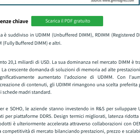
enze chiave
Scarica il PDF gratuito
 fila è suddiviso in UDIMM (Unbuffered DIMM), RDIMM (Registered
Fully Buffered DIMM) e altri.
to 20,1 miliardi di USD. La sua dominanza nel mercato DIMM è tra
e. La crescente domanda di soluzioni di memoria ad alte prestazion
ignificativamente aumentato l'adozione di UDIMM. Con l'au
creazione di contenuti, gli UDIMM rimangono una scelta preferita g
di schede madri standard.
mer e SOHO, le aziende stanno investendo in R&S per sviluppare
zati per piattaforme DDR5. Design termici migliorati, latenza ridotta
dotti è ulteriormente accelerata attraverso collaborazioni con O
 competitività di mercato bilanciando prestazioni, prezzo e scalabil