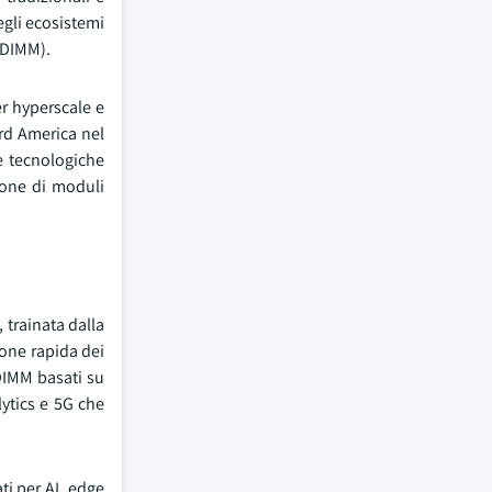
egli ecosistemi
-DIMM).
r hyperscale e
ord America nel
e tecnologiche
ione di moduli
 trainata dalla
ione rapida dei
 DIMM basati su
lytics e 5G che
ti per AI, edge