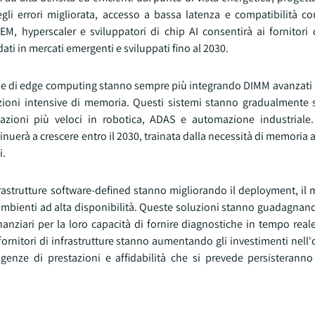
li errori migliorata, accesso a bassa latenza e compatibilità co
M, hyperscaler e sviluppatori di chip AI consentirà ai fornitori
ati in mercati emergenti e sviluppati fino al 2030.
forme di edge computing stanno sempre più integrando DIMM avanzati
azioni intensive di memoria. Questi sistemi stanno gradualmente 
stazioni più veloci in robotica, ADAS e automazione industriale
nuerà a crescere entro il 2030, trainata dalla necessità di memoria 
i.
rastrutture software-defined stanno migliorando il deployment, il 
in ambienti ad alta disponibilità. Queste soluzioni stanno guadagnan
inanziari per la loro capacità di fornire diagnostiche in tempo real
fornitori di infrastrutture stanno aumentando gli investimenti nell
igenze di prestazioni e affidabilità che si prevede persisterann