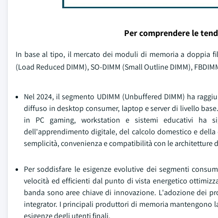
Per comprendere le tend
In base al tipo, il mercato dei moduli di memoria a doppia
(Load Reduced DIMM), SO-DIMM (Small Outline DIMM), FBDIMM (
Nel 2024, il segmento UDIMM (Unbuffered DIMM) ha raggiun
diffuso in desktop consumer, laptop e server di livello bas
in PC gaming, workstation e sistemi educativi ha s
dell'apprendimento digitale, del calcolo domestico e della 
semplicità, convenienza e compatibilità con le architetture 
Per soddisfare le esigenze evolutive dei segmenti consu
velocità ed efficienti dal punto di vista energetico ottimiz
banda sono aree chiave di innovazione. L'adozione dei pro
integrator. I principali produttori di memoria mantengono la
esigenze degli utenti finali.