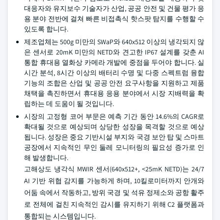
대응자와 유지보수 기술자가 산업, 공공 안전 및 건물 평가 응
용 분야 전반에 걸쳐 빠른 비접촉식 핫스팟 탐지를 수행할 수
있도록 합니다.
제조업체는 500g 미만의 SWaP와 640x512 이상의 냉각되지 않
은 센서로 20mK 미만의 NETD와 견고한 IP67 설계를 갖춘 AI
통합 휴대용 열화상 카메라 개발에 중점을 두어야 합니다. 실
시간 분석, 8시간 이상의 배터리 수명 및 다중 스펙트럼 융합
기능의 조합은 산업 및 공공 안전 요구사항을 지원하고 제품
채택을 촉진하면서 휴대용 응용 분야에서 시장 지배력을 확
립하는 데 도움이 될 것입니다.
시장의 고정형 코어 부문은 예측 기간 동안 14.6%의 CAGR로
확대될 것으로 예상되며 상당한 성장을 목격할 것으로 예상
됩니다. 성장은 중요 기반시설 부지와 국경 보안 탑 및 스마트
공장에서 지속적인 무인 둘레 모니터링의 필요성 증가로 인
해 발생합니다.
고해상도 냉각식 MWIR 센서(640x512+, <25mK NETD)는 24/7
AI 기반 위협 감지를 가능하게 하며, 10킬로미터까지 안개와
어둠 속에서 작동하고, 방위 국경 및 석유 정제소와 공항 활주
로 전체에 걸친 지속적인 감시를 유지하기 위해 C2 플랫폼과
통합되는 시스템입니다.