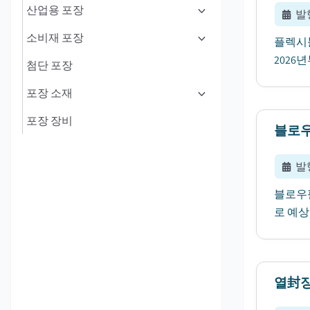
산업용 포장
발
소비재 포장
플렉시블
2026
첨단 포장
포장 소재
포장 장비
블로우-
발
블로우필
로 예상
열封장