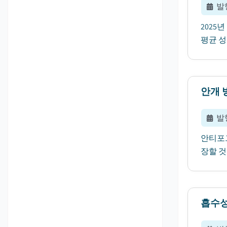
발
2025
평균 성
안개 
발
안티포그
장할 것
흡수성