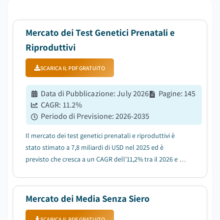
Mercato dei Test Genetici Prenatali e
Riproduttivi
SCARICA IL PDF GRATUITO
Data di Pubblicazione
:
July 2026
Pagine
:
145
CAGR:
11.2
%
Periodo di Previsione
:
2026-2035
Il mercato dei test genetici prenatali e riproduttivi è
stato stimato a 7,8 miliardi di USD nel 2025 ed è
previsto che cresca a un CAGR dell'11,2% tra il 2026 e il
2035, trainato dall'aumento dell'età materna e dalle
gravidanze ad alto rischio....
Mercato dei Media Senza Siero
SCARICA IL PDF GRATUITO