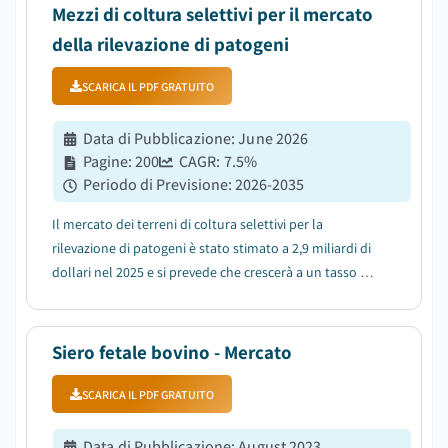
Mezzi di coltura selettivi per il mercato
della rilevazione di patogeni
SCARICA IL PDF GRATUITO
Data di Pubblicazione
:
June 2026
Pagine
:
200
CAGR:
7.5
%
Periodo di Previsione
:
2026-2035
Il mercato dei terreni di coltura selettivi per la
rilevazione di patogeni è stato stimato a 2,9 miliardi di
dollari nel 2025 e si prevede che crescerà a un tasso di
crescita annuo composto (CAGR) del 7,5% tra il 2026 e il
2035....
Siero fetale bovino - Mercato
SCARICA IL PDF GRATUITO
Data di Pubblicazione
:
August 2023