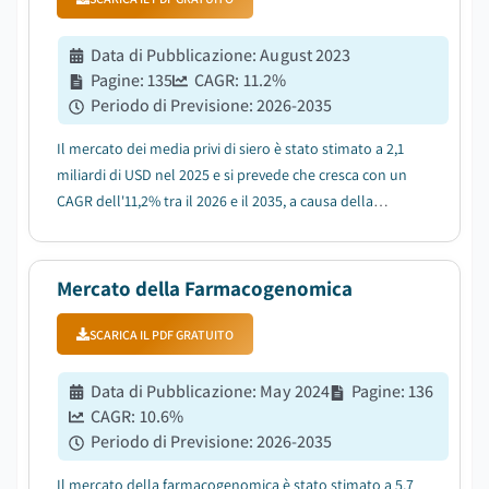
Data di Pubblicazione
:
August 2023
Pagine
:
135
CAGR:
11.2
%
Periodo di Previsione
:
2026-2035
Il mercato dei media privi di siero è stato stimato a 2,1
miliardi di USD nel 2025 e si prevede che cresca con un
CAGR dell'11,2% tra il 2026 e il 2035, a causa della
crescente domanda di farmaci biologici e biosimilari....
Mercato della Farmacogenomica
SCARICA IL PDF GRATUITO
Data di Pubblicazione
:
May 2024
Pagine
:
136
CAGR:
10.6
%
Periodo di Previsione
:
2026-2035
Il mercato della farmacogenomica è stato stimato a 5,7