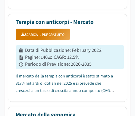
tra il 2026 e il 2035, trainato da normative e linee guida
governative rigorose....
Terapia con anticorpi - Mercato
SCARICA IL PDF GRATUITO
Data di Pubblicazione
:
February 2022
Pagine
:
140
CAGR:
12.5
%
Periodo di Previsione
:
2026-2035
Il mercato della terapia con anticorpi è stato stimato a
317,4 miliardi di dollari nel 2025 e si prevede che
crescerà a un tasso di crescita annuo composto (CAGR)
del 12,5% tra il 2026 e il 2035, a causa dell'aumento
della prevalenza di malattie croniche e infettive a livello
globale....
Mercato della genomica
SCARICA IL PDF GRATUITO