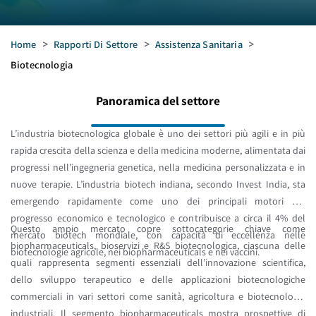
Home
>
Rapporti Di Settore
>
Assistenza Sanitaria
>
Biotecnologia
Panoramica del settore
L’industria biotecnologica globale è uno dei settori più agili e in più
rapida crescita della scienza e della medicina moderne, alimentata dai
progressi nell’ingegneria genetica, nella medicina personalizzata e in
nuove terapie. L’industria biotech indiana, secondo Invest India, sta
emergendo rapidamente come uno dei principali motori del
progresso economico e tecnologico e contribuisce a circa il 4% del
Questo ampio mercato copre sottocategorie chiave come
mercato biotech mondiale, con capacità di eccellenza nelle
biopharmaceuticals, bioservizi e R&S biotecnologica, ciascuna delle
biotecnologie agricole, nei biopharmaceuticals e nei vaccini.
quali rappresenta segmenti essenziali dell’innovazione scientifica,
dello sviluppo terapeutico e delle applicazioni biotecnologiche
commerciali in vari settori come sanità, agricoltura e biotecnologie
industriali. Il segmento biopharmaceuticals mostra prospettive di