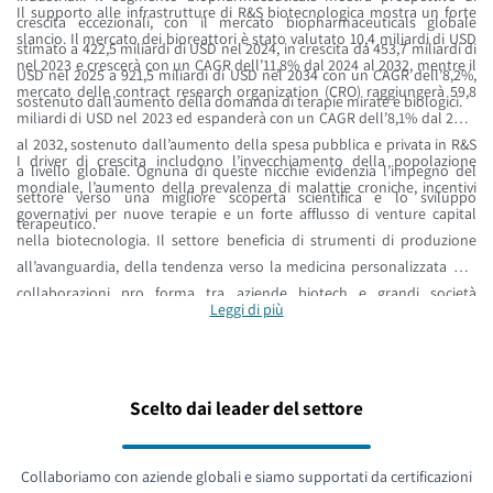
Il supporto alle infrastrutture di R&S biotecnologica mostra un forte
crescita eccezionali, con il mercato biopharmaceuticals globale
slancio. Il mercato dei bioreattori è stato valutato 10,4 miliardi di USD
stimato a 422,5 miliardi di USD nel 2024, in crescita da 453,7 miliardi di
nel 2023 e crescerà con un CAGR dell’11,8% dal 2024 al 2032, mentre il
USD nel 2025 a 921,5 miliardi di USD nel 2034 con un CAGR dell’8,2%,
mercato delle contract research organization (CRO) raggiungerà 59,8
sostenuto dall’aumento della domanda di terapie mirate e biologici.
miliardi di USD nel 2023 ed espanderà con un CAGR dell’8,1% dal 2024
al 2032, sostenuto dall’aumento della spesa pubblica e privata in R&S
I driver di crescita includono l’invecchiamento della popolazione
a livello globale. Ognuna di queste nicchie evidenzia l’impegno del
mondiale, l’aumento della prevalenza di malattie croniche, incentivi
settore verso una migliore scoperta scientifica e lo sviluppo
governativi per nuove terapie e un forte afflusso di venture capital
terapeutico.
nella biotecnologia. Il settore beneficia di strumenti di produzione
all’avanguardia, della tendenza verso la medicina personalizzata e di
collaborazioni pro forma tra aziende biotech e grandi società
Leggi di più
farmaceutiche. Gene editing, terapie cellulari, integrazione
dell’intelligenza artificiale e progressi nella medicina di precisione
continuano a trasformare la ricerca terapeutica e i prodotti
biotecnologici commerciali in tutti i sub-mercati biotecnologici.
Scelto dai leader del settore
Collaboriamo con aziende globali e siamo supportati da certificazioni