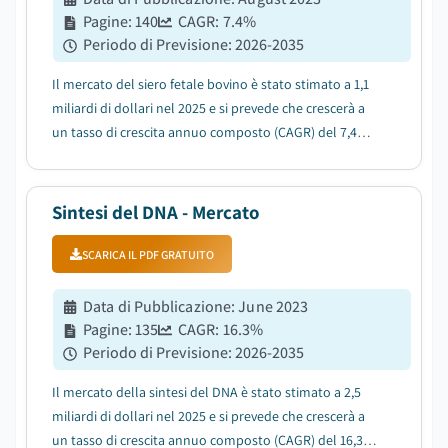
Pagine
:
140
CAGR:
7.4
%
Periodo di Previsione
:
2026-2035
Il mercato del siero fetale bovino è stato stimato a 1,1
miliardi di dollari nel 2025 e si prevede che crescerà a
un tasso di crescita annuo composto (CAGR) del 7,4%
tra il 2026 e il 2035, a causa della crescente prevalenza
di malattie acute e croniche....
Sintesi del DNA - Mercato
SCARICA IL PDF GRATUITO
Data di Pubblicazione
:
June 2023
Pagine
:
135
CAGR:
16.3
%
Periodo di Previsione
:
2026-2035
Il mercato della sintesi del DNA è stato stimato a 2,5
miliardi di dollari nel 2025 e si prevede che crescerà a
un tasso di crescita annuo composto (CAGR) del 16,3%