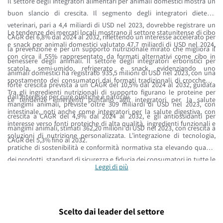
Il settore degli integratori alimentari per animali domestici mostra un
buon slancio di crescita. Il segmento degli integratori dietetici
veterinari, pari a 4,4 miliardi di USD nel 2023, dovrebbe registrare un
Le tendenze dei mercati locali mostrano il settore statunitense di cibo
CAGR del 6,8% dal 2024 al 2032, riflettendo un interesse accelerato per
e snack per animali domestici valutato 47,7 miliardi di USD nel 2024,
la prevenzione e per un supporto nutrizionale mirato che migliora il
con circa il 55% rappresentato da formati alternativi come cibo in
benessere degli animali. Il settore degli integratori erboristici per
scatola, semi-umido, refrigerato e snack, evidenziando uno
animali domestici ha registrato 935,5 milioni di USD nel 2023, con una
spostamento dei consumatori dai formati tradizionali di crocchette.
forte crescita prevista a un CAGR del 10,5% dal 2024 al 2032, guidata
Tra gli ingredienti nutrizionali di supporto figurano le proteine per
dall’interesse per cure olistiche e naturali.
Le tendenze emergenti puntano agli integratori per la salute
mangimi animali, previste oltre 309 miliardi di USD nel 2023, con
intestinale, noti anche come integratori per la salute digestiva, con
crescita a CAGR del 4,9% dal 2024 al 2032, e gli antiossidanti per
interesse verso fonti proteiche di alta qualità, ingredienti funzionali e
mangimi animali, stimati 362,20 milioni di USD nel 2023, con crescita a
soluzioni di nutrizione personalizzata. L’integrazione di tecnologia,
CAGR del 5,3% fino al 2032.
pratiche di sostenibilità e conformità normativa sta elevando qualità
dei prodotti, standard di sicurezza e fiducia dei consumatori in tutte le
Leggi di più
categorie di nutrizione per animali domestici.
Scelto dai leader del settore