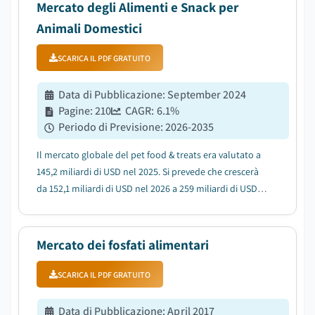
da compagnia e dalla do...
Mercato degli Alimenti e Snack per
Animali Domestici
SCARICA IL PDF GRATUITO
Data di Pubblicazione
:
September 2024
Pagine
:
210
CAGR:
6.1
%
Periodo di Previsione
:
2026-2035
Il mercato globale del pet food & treats era valutato a
145,2 miliardi di USD nel 2025. Si prevede che crescerà
da 152,1 miliardi di USD nel 2026 a 259 miliardi di USD
entro il 2035, rappresentando un CAGR del 6,1% dal
2026 al 2035....
Mercato dei fosfati alimentari
SCARICA IL PDF GRATUITO
Data di Pubblicazione
:
April 2017