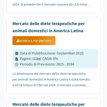
2024. Si prevede che il mercato crescera da 11,8 miliardi
di USD nel 2025 a 21,2 miliardi di USD nel 2034, con un
CAGR del 6,7% durante il periodo di previsione,
secondo l'ultimo rapporto pub...
Mercato delle diete terapeutiche per
animali domestici in America Latina
SCARICA IL PDF GRATUITO
Data di Pubblicazione
:
September 2025
Pagine
:
112
CAGR:
8
%
Periodo di Previsione
:
2025 - 2034
La dimensione del mercato delle diete terapeutiche
per animali domestici in America Latina e stata stimata
a 337,8 milioni di USD nel 2024. Il mercato e previsto
crescere da 358,8 milioni di USD nel 2025 a 714,9 milioni
di USD nel 2034, con un CAGR dell'8%, secondo l'ultimo
rapporto pubblicato da Gl...
Mercato delle diete terapeutiche per