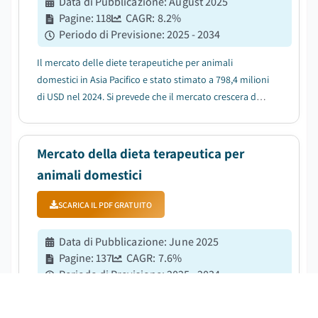
Data di Pubblicazione
:
August 2025
Pagine
:
118
CAGR:
8.2
%
Periodo di Previsione
:
2025 - 2034
Il mercato delle diete terapeutiche per animali
domestici in Asia Pacifico e stato stimato a 798,4 milioni
di USD nel 2024. Si prevede che il mercato crescera da
850,3 milioni di USD nel 2025 a 1,7 miliardi di USD nel
2034, con un CAGR dell'8,2%, secondo l'ultimo
rapporto pubblicato da Global Market...
Mercato della dieta terapeutica per
animali domestici
SCARICA IL PDF GRATUITO
Data di Pubblicazione
:
June 2025
Pagine
:
137
CAGR:
7.6
%
Periodo di Previsione
:
2025 - 2034
Il mercato globale delle diete terapeutiche per animali