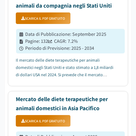
animali da compagnia negli Stati Uniti
SCARICA IL PDF GRATUITO
Data di Pubblicazione
:
September 2025
Pagine
:
132
CAGR:
7.2
%
Periodo di Previsione
:
2025 - 2034
Il mercato delle diete terapeutiche per animali
domestici negli Stati Uniti e stato stimato a 1,8 miliardi
di dollari USA nel 2024. Si prevede che il mercato
crescera da 1,9 miliardi di dollari USA nel 2025 a 3,6
miliardi di dollari USA nel 2034, con un CAGR del 7,2%
durante il periodo di previsione...
Mercato delle diete terapeutiche per
animali domestici in Asia Pacifico
SCARICA IL PDF GRATUITO