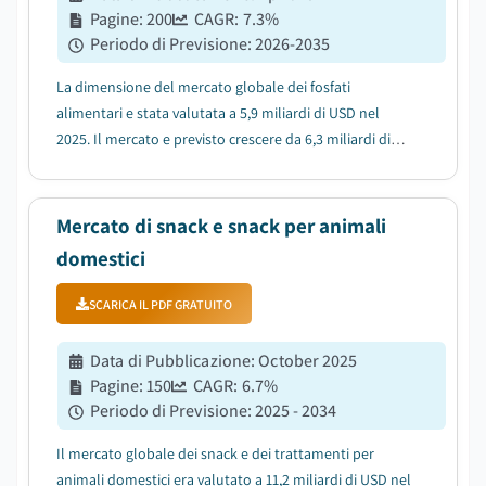
Pagine
:
200
CAGR:
7.3
%
Periodo di Previsione
:
2026-2035
La dimensione del mercato globale dei fosfati
alimentari e stata valutata a 5,9 miliardi di USD nel
2025. Il mercato e previsto crescere da 6,3 miliardi di
USD nel 2026 a 11,9 miliardi di USD nel 2035, con un
CAGR del 7,3% secondo l'ultimo rapporto pubblicato
da Global Market Insights Inc....
Mercato di snack e snack per animali
domestici
SCARICA IL PDF GRATUITO
Data di Pubblicazione
:
October 2025
Pagine
:
150
CAGR:
6.7
%
Periodo di Previsione
:
2025 - 2034
Il mercato globale dei snack e dei trattamenti per
animali domestici era valutato a 11,2 miliardi di USD nel