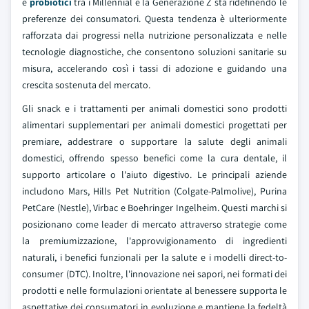
e
probiotici
tra i Millennial e la Generazione Z sta ridefinendo le
preferenze dei consumatori. Questa tendenza è ulteriormente
rafforzata dai progressi nella nutrizione personalizzata e nelle
tecnologie diagnostiche, che consentono soluzioni sanitarie su
misura, accelerando così i tassi di adozione e guidando una
crescita sostenuta del mercato.
Gli snack e i trattamenti per animali domestici sono prodotti
alimentari supplementari per animali domestici progettati per
premiare, addestrare o supportare la salute degli animali
domestici, offrendo spesso benefici come la cura dentale, il
supporto articolare o l'aiuto digestivo. Le principali aziende
includono Mars, Hills Pet Nutrition (Colgate-Palmolive), Purina
PetCare (Nestle), Virbac e Boehringer Ingelheim. Questi marchi si
posizionano come leader di mercato attraverso strategie come
la premiumizzazione, l'approvvigionamento di ingredienti
naturali, i benefici funzionali per la salute e i modelli direct-to-
consumer (DTC). Inoltre, l'innovazione nei sapori, nei formati dei
prodotti e nelle formulazioni orientate al benessere supporta le
aspettative dei consumatori in evoluzione e mantiene la fedeltà