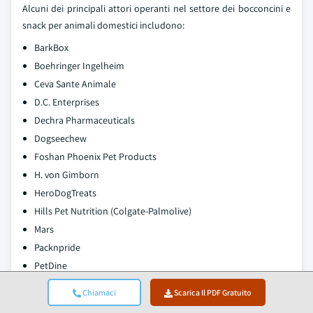
Alcuni dei principali attori operanti nel settore dei bocconcini e
snack per animali domestici includono:
BarkBox
Boehringer Ingelheim
Ceva Sante Animale
D.C. Enterprises
Dechra Pharmaceuticals
Dogseechew
Foshan Phoenix Pet Products
H. von Gimborn
HeroDogTreats
Hills Pet Nutrition (Colgate-Palmolive)
Mars
Packnpride
PetDine
Petmex
Chiamaci
Scarica Il PDF Gratuito
Petsona