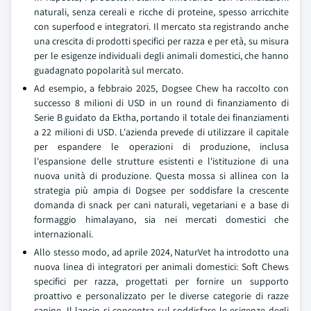
naturali, senza cereali e ricche di proteine, spesso arricchite
con superfood e integratori. Il mercato sta registrando anche
una crescita di prodotti specifici per razza e per età, su misura
per le esigenze individuali degli animali domestici, che hanno
guadagnato popolarità sul mercato.
Ad esempio, a febbraio 2025, Dogsee Chew ha raccolto con
successo 8 milioni di USD in un round di finanziamento di
Serie B guidato da Ektha, portando il totale dei finanziamenti
a 22 milioni di USD. L'azienda prevede di utilizzare il capitale
per espandere le operazioni di produzione, inclusa
l'espansione delle strutture esistenti e l'istituzione di una
nuova unità di produzione. Questa mossa si allinea con la
strategia più ampia di Dogsee per soddisfare la crescente
domanda di snack per cani naturali, vegetariani e a base di
formaggio himalayano, sia nei mercati domestici che
internazionali.
Allo stesso modo, ad aprile 2024, NaturVet ha introdotto una
nuova linea di integratori per animali domestici: Soft Chews
specifici per razza, progettati per fornire un supporto
proattivo e personalizzato per le diverse categorie di razze
canine. Il lancio si concentra sul soddisfare le esigenze degli