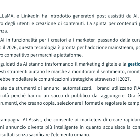
LaMA, e LinkedIn ha introdotto generatori post assistiti da A
o degli utenti e creazione di contenuti. La spinta per contenuti p
nza.
I in funzionalità per i creatori e i marketer, passando dalla cu
ro il 2026, questa tecnologia è pronta per l'adozione mainstream, 
vo competitivo per marchi e piattaforme.
o guidati da AI stanno trasformando il marketing digitale e la
gestio
sti strumenti aiutano le marche a monitorare il sentimento, monito
ebbe modellare le comunicazioni strategiche attraverso il 2027.
te da strumenti di annunci automatizzati. I brand utilizzano l'IA
bblicità perché hanno un sacco di pubblico da raggiungere. Ora 
trumenti, che creano copia, selezionare i formati e regolare le ca
campagna AI Assist, che consente ai marketers di creare rapid
Ogni annuncio diventa più intelligente in quanto acquisisce la co
sultati senza sacrificare l'elemento umano.