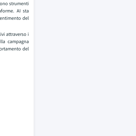
edono strumenti
forme. AI sta
sentimento del
vi attraverso i
della campagna
portamento del