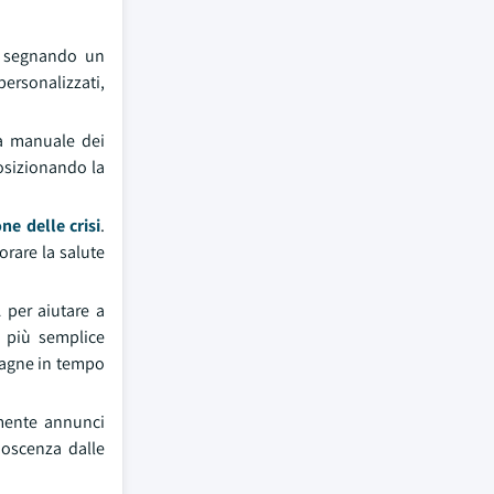
I, segnando un
ersonalizzati,
ra manuale dei
posizionando la
ne delle crisi
.
rare la salute
 per aiutare a
è più semplice
mpagne in tempo
amente annunci
noscenza dalle