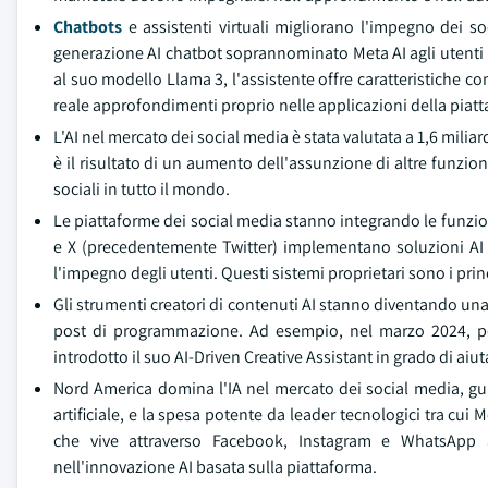
Chatbots
e assistenti virtuali migliorano l'impegno dei s
generazione AI chatbot soprannominato Meta AI agli utenti 
al suo modello Llama 3, l'assistente offre caratteristiche co
reale approfondimenti proprio nelle applicazioni della piatt
L'AI nel mercato dei social media è stata valutata a 1,6 miliard
è il risultato di un aumento dell'assunzione di altre funzion
sociali in tutto il mondo.
Le piattaforme dei social media stanno integrando le funzi
e X (precedentemente Twitter) implementano soluzioni AI r
l'impegno degli utenti. Questi sistemi proprietari sono i pri
Gli strumenti creatori di contenuti AI stanno diventando un
post di programmazione. Ad esempio, nel marzo 2024, per 
introdotto il suo AI-Driven Creative Assistant in grado di aiutar
Nord America domina l'IA nel mercato dei social media, guid
artificiale, e la spesa potente da leader tecnologici tra cu
che vive attraverso Facebook, Instagram e WhatsApp ap
nell'innovazione AI basata sulla piattaforma.