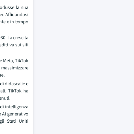
rodusse la sua
r. Affidandosi
ante e in tempo
030. La crescita
ittiva sui siti
e Meta, TikTok
e massimizzare
ne.
di didascalie e
ali, TikTok ha
enuti.
di intelligenza
e AI generativo
i Stati Uniti