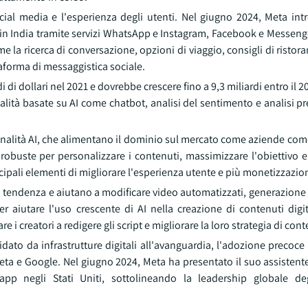
ocial media e l'esperienza degli utenti. Nel giugno 2024, Meta int
in India tramite servizi WhatsApp e Instagram, Facebook e Messenge
me la ricerca di conversazione, opzioni di viaggio, consigli di ristor
aforma di messaggistica sociale.
i di dollari nel 2021 e dovrebbe crescere fino a 9,3 miliardi entro il 2
alità basate su AI come chatbot, analisi del sentimento e analisi pred
onalità AI, che alimentano il dominio sul mercato come aziende com
obuste per personalizzare i contenuti, massimizzare l'obiettivo 
ncipali elementi di migliorare l'esperienza utente e più monetizzazio
a tendenza e aiutano a modificare video automatizzati, generazione 
aiutare l'uso crescente di AI nella creazione di contenuti digit
e i creatori a redigere gli script e migliorare la loro strategia di cont
ato da infrastrutture digitali all'avanguardia, l'adozione precoce 
i Meta e Google. Nel giugno 2024, Meta ha presentato il suo assistent
p negli Stati Uniti, sottolineando la leadership globale degl