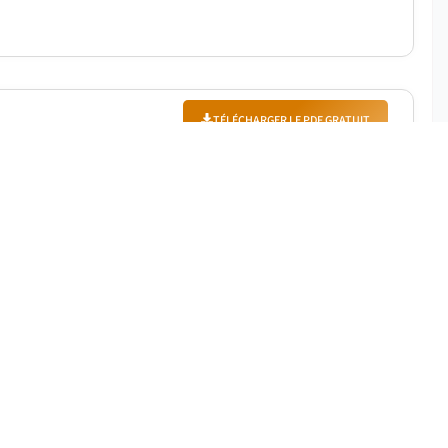
TÉLÉCHARGER LE PDF GRATUIT
|
Période de prévision
:
2026-2035
ards USD en 2025. Le marché devrait croître de 80,6
on le dernier rapport publié par Global Market Insights
TÉLÉCHARGER LE PDF GRATUIT
Période de prévision
:
2026-2035