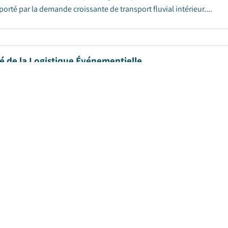
porté par la demande croissante de transport fluvial intérieur....
é de la Logistique Événementielle
e de publication
:
November 2024
|
Pages
:
235
|
CAGR:
5.9
%
hé mondial de la logistique événementielle était évalué à 77,5 milli
ds USD en 2026 à 134,9 milliards USD en 2035, à un TCAC de 5,9%, sel
 du transport maritime de vrac sec
e de publication
:
January 2024
|
Pages
:
225
|
CAGR:
4.1
%
|