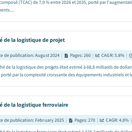
composé (TCAC) de 7,9 % entre 2026 et 2035, porté par l'augmentatio
ents....
 de la logistique de projet
e de publication
:
August 2024
|
Pages
:
260
|
CAGR:
5.8
%
|
é de la logistique des projets était estimé à 68,8 milliards de dolla
, porté par la complexité croissante des équipements industriels et 
 de la logistique ferroviaire
e de publication
:
February 2025
|
Pages
:
270
|
CAGR:
4.8
%
|
é de la logistique ferroviaire était estimé à 428,2 milliards de dolla