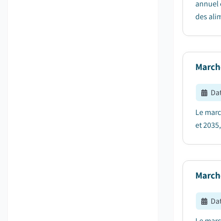
annuel 
des alim
Marché
Dat
Le march
et 2035
Marché
Dat
Le march