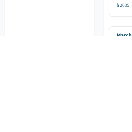
à 2035, 
March
Dat
Le marc
milliar
Inc....
Marché
Dat