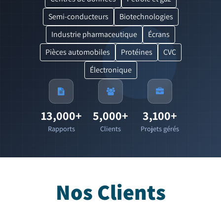
Semi-conducteurs
Biotechnologies
Industrie pharmaceutique
Écrans
Pièces automobiles
Protéines
CVC
Électronique
13,000+
5,000+
3,100+
Rapports
Clients
Projets gérés
Nos
Clients