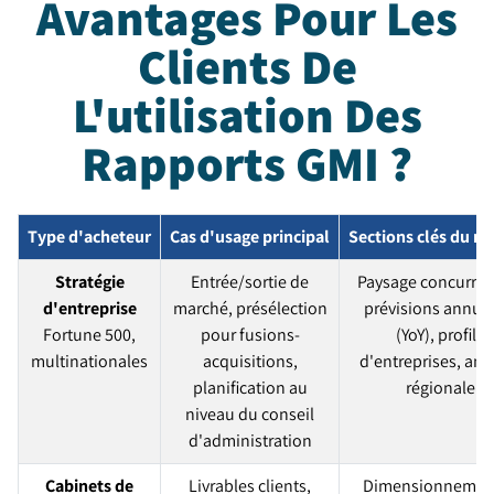
Avantages Pour Les
Clients De
L'utilisation Des
Rapports GMI ?
Type d'acheteur
Cas d'usage principal
Sections clés du ra
Stratégie
Entrée/sortie de
Paysage concurrent
d'entreprise
marché, présélection
prévisions annuel
Fortune 500,
pour fusions-
(YoY), profils
multinationales
acquisitions,
d'entreprises, ana
planification au
régionale
niveau du conseil
d'administration
Cabinets de
Livrables clients,
Dimensionnement