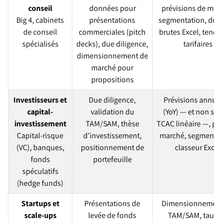
conseil
données pour
prévisions de mar
Big 4, cabinets
présentations
segmentation, do
de conseil
commerciales (pitch
brutes Excel, tend
spécialisés
decks), due diligence,
tarifaires
dimensionnement de
marché pour
propositions
Investisseurs et
Due diligence,
Prévisions annuel
capital-
validation du
(YoY) — et non si
investissement
TAM/SAM, thèse
TCAC linéaire —, pa
Capital-risque
d'investissement,
marché, segmentat
(VC), banques,
positionnement de
classeur Excel
fonds
portefeuille
spéculatifs
(hedge funds)
Startups et
Présentations de
Dimensionnement
scale-ups
levée de fonds
TAM/SAM, taux 