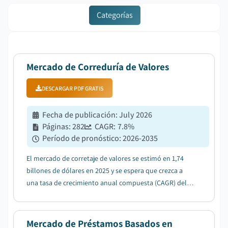
Categorías
Mercado de Correduría de Valores
DESCARGAR PDF GRATIS
Fecha de publicación
:
July 2026
Páginas
:
282
CAGR:
7.8
%
Período de pronóstico
:
2026-2035
El mercado de corretaje de valores se estimó en 1,74
billones de dólares en 2025 y se espera que crezca a
una tasa de crecimiento anual compuesta (CAGR) del
7,8% entre 2026 y 2035, debido a la creciente
digitalización de los servicios de corretaje a través de
plataformas de trading basadas en la nub...
Mercado de Préstamos Basados en