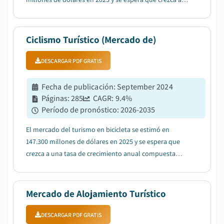
una tasa compuesta anual del 11,2% entre 2026 y 2035,
debido a la creciente complejidad de las regulaciones
de inmigración y laboral....
Ciclismo Turístico (Mercado de)
DESCARGAR PDF GRATIS
Fecha de publicación
:
September 2024
Páginas
:
285
CAGR:
9.4
%
Período de pronóstico
:
2026-2035
El mercado del turismo en bicicleta se estimó en
147.300 millones de dólares en 2025 y se espera que
crezca a una tasa de crecimiento anual compuesta
(CAGR) del 9,4% entre 2026 y 2035, impulsado por la
adopción y accesibilidad de las bicicletas eléctricas....
Mercado de Alojamiento Turístico
DESCARGAR PDF GRATIS