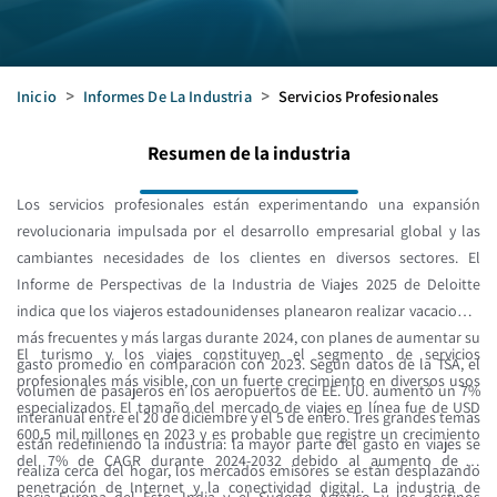
Inicio
>
Informes De La Industria
>
Servicios Profesionales
Resumen de la industria
Los servicios profesionales están experimentando una expansión
revolucionaria impulsada por el desarrollo empresarial global y las
cambiantes necesidades de los clientes en diversos sectores. El
Informe de Perspectivas de la Industria de Viajes 2025 de Deloitte
indica que los viajeros estadounidenses planearon realizar vacaciones
más frecuentes y más largas durante 2024, con planes de aumentar su
El turismo y los viajes constituyen el segmento de servicios
gasto promedio en comparación con 2023. Según datos de la TSA, el
profesionales más visible, con un fuerte crecimiento en diversos usos
volumen de pasajeros en los aeropuertos de EE. UU. aumentó un 7%
especializados. El tamaño del mercado de viajes en línea fue de USD
interanual entre el 20 de diciembre y el 5 de enero. Tres grandes temas
600,5 mil millones en 2023 y es probable que registre un crecimiento
están redefiniendo la industria: la mayor parte del gasto en viajes se
del 7% de CAGR durante 2024-2032 debido al aumento de la
realiza cerca del hogar, los mercados emisores se están desplazando
penetración de Internet y la conectividad digital. La industria de