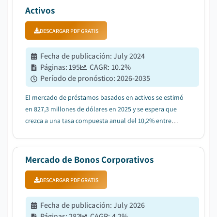
Activos
DESCARGAR PDF GRATIS
Fecha de publicación
:
July 2024
Páginas
:
195
CAGR:
10.2
%
Período de pronóstico
:
2026-2035
El mercado de préstamos basados en activos se estimó
en 827,3 millones de dólares en 2025 y se espera que
crezca a una tasa compuesta anual del 10,2% entre
2026 y 2035....
Mercado de Bonos Corporativos
DESCARGAR PDF GRATIS
Fecha de publicación
:
July 2026
Páginas
:
282
CAGR:
4.2
%