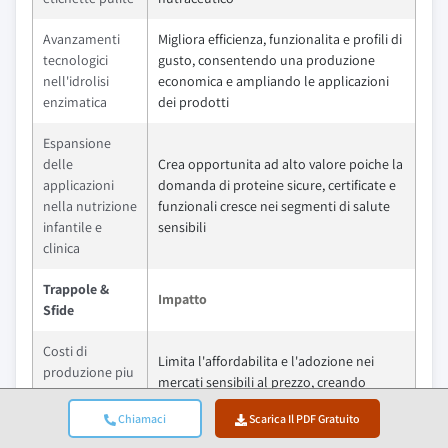
Avanzamenti
Migliora efficienza, funzionalita e profili di
tecnologici
gusto, consentendo una produzione
nell'idrolisi
economica e ampliando le applicazioni
enzimatica
dei prodotti
Espansione
delle
Crea opportunita ad alto valore poiche la
applicazioni
domanda di proteine sicure, certificate e
nella nutrizione
funzionali cresce nei segmenti di salute
infantile e
sensibili
clinica
Trappole &
Impatto
Sfide
Costi di
Limita l'affordabilita e l'adozione nei
produzione piu
mercati sensibili al prezzo, creando
elevati & premi
barriere per la penetrazione di massa.
di prezzo
Chiamaci
Scarica Il PDF Gratuito