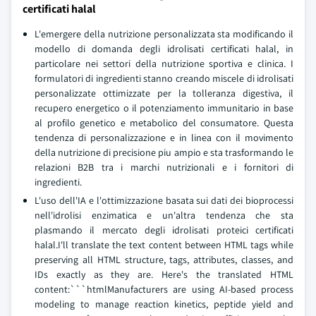
certificati halal
L'emergere della nutrizione personalizzata sta modificando il
modello di domanda degli idrolisati certificati halal, in
particolare nei settori della nutrizione sportiva e clinica. I
formulatori di ingredienti stanno creando miscele di idrolisati
personalizzate ottimizzate per la tolleranza digestiva, il
recupero energetico o il potenziamento immunitario in base
al profilo genetico e metabolico del consumatore. Questa
tendenza di personalizzazione e in linea con il movimento
della nutrizione di precisione piu ampio e sta trasformando le
relazioni B2B tra i marchi nutrizionali e i fornitori di
ingredienti.
L'uso dell'IA e l'ottimizzazione basata sui dati dei bioprocessi
nell'idrolisi enzimatica e un'altra tendenza che sta
plasmando il mercato degli idrolisati proteici certificati
halal.I'll translate the text content between HTML tags while
preserving all HTML structure, tags, attributes, classes, and
IDs exactly as they are. Here's the translated HTML
content:```htmlManufacturers are using AI-based process
modeling to manage reaction kinetics, peptide yield and