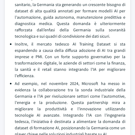
sanitario, la Germania sta generando un crescente bisogno di
dataset di alta qualità annotati per formare modelli AI per
l'automazione, guida autonoma, manutenzione predittiva e
diagnostica medica. Questa domanda è ulteriormente
rafforzata dall’enfasi della Germania sulla sovranità
tecnologica e sui quadri di condivisione dei dati sicuri.
Inoltre, il mercato tedesco AI Training Dataset si sta
espandendo a causa della diffusa adozione di AI tra grandi
imprese e PMI. Con un forte supporto governativo per la
trasformazione digitale, le aziende di settori come la finanza,
la sanità e il retail stanno integrando l'IA per migliorare
l'efficienza.
Ad esempio, nel novembre 2024, Microsoft ha messo in
evidenza la collaborazione tra la sonda industriale della
Germania e l'IA per rivoluzionare settori come l'automotive,
l'energia e la produzione. Questa partnership mira a
migliorare la produttività e l'innovazione utilizzando
tecnologie AI avanzate. Integrando l'IA con l'ingegneria
tedesca, l'iniziativa è destinata a alimentare la domanda di
dataset di formazione AI, posizionando la Germania come un
player chiave nelle soluzioni industriali basate su AI.