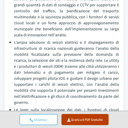
grandi quantità di dati di sondaggio e CCTV per supportare il
controllo del traffico, la pianificazione del trasporto
multimodale e la sicurezza pubblica, con i fornitori di servizi
cloud locali e un forte approccio di approvvigionamento
municipale che beneficiano dell'implementazione su larga
scala di innovazioni nell'analisi.
L'ampia adozione di veicoli elettrici e il dispiegamento di
infrastrutture di ricarica nazionali guideranno l'analisi della
mobilità focalizzata sulla previsione della domanda di
ricarica, la selezione dei siti e la resilienza della rete. Le utility
e i produttori di veicoli (OEM) insieme alle città utilizzeranno i
dati telematici e di pagamento per mitigare il carico,
sviluppare progetti pilota V2G e guidare il design urbano per
supportare i carichi di veicoli elettrici, con l'analisi della
mobilità che supporta il potenziale per pesanti investimenti
nell'elettrificazione e gli sforzi di coordinamento da parte del
governo.
Le leggi sulla localizzazione dei dati, i fornitori di cloud
nazionali e la consolidazione delle piattaforme di mobilità dei
Chiamaci
Scarica Il PDF Gratuito
vendor plasmeranno l'analisi della mobilità in Cina. I
regolatori e le città si affideranno a fornitori locali in grado di