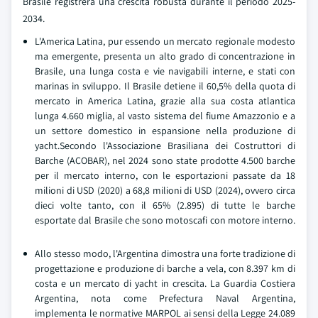
Brasile registrerà una crescita robusta durante il periodo 2025-
2034.
L'America Latina, pur essendo un mercato regionale modesto
ma emergente, presenta un alto grado di concentrazione in
Brasile, una lunga costa e vie navigabili interne, e stati con
marinas in sviluppo. Il Brasile detiene il 60,5% della quota di
mercato in America Latina, grazie alla sua costa atlantica
lunga 4.660 miglia, al vasto sistema del fiume Amazzonio e a
un settore domestico in espansione nella produzione di
yacht.Secondo l'Associazione Brasiliana dei Costruttori di
Barche (ACOBAR), nel 2024 sono state prodotte 4.500 barche
per il mercato interno, con le esportazioni passate da 18
milioni di USD (2020) a 68,8 milioni di USD (2024), ovvero circa
dieci volte tanto, con il 65% (2.895) di tutte le barche
esportate dal Brasile che sono motoscafi con motore interno.
Allo stesso modo, l'Argentina dimostra una forte tradizione di
progettazione e produzione di barche a vela, con 8.397 km di
costa e un mercato di yacht in crescita. La Guardia Costiera
Argentina, nota come Prefectura Naval Argentina,
implementa le normative MARPOL ai sensi della Legge 24.089