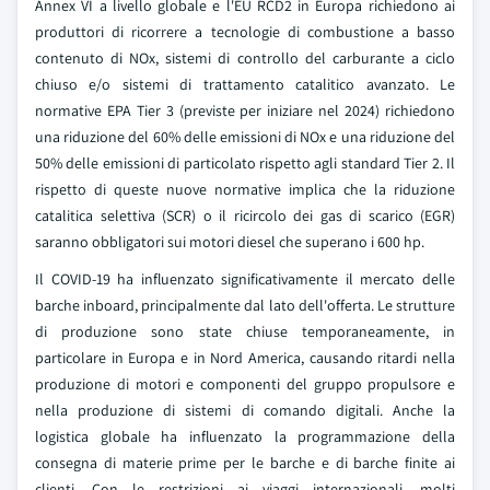
Annex VI a livello globale e l'EU RCD2 in Europa richiedono ai
produttori di ricorrere a tecnologie di combustione a basso
contenuto di NOx, sistemi di controllo del carburante a ciclo
chiuso e/o sistemi di trattamento catalitico avanzato. Le
normative EPA Tier 3 (previste per iniziare nel 2024) richiedono
una riduzione del 60% delle emissioni di NOx e una riduzione del
50% delle emissioni di particolato rispetto agli standard Tier 2. Il
rispetto di queste nuove normative implica che la riduzione
catalitica selettiva (SCR) o il ricircolo dei gas di scarico (EGR)
saranno obbligatori sui motori diesel che superano i 600 hp.
Il COVID-19 ha influenzato significativamente il mercato delle
barche inboard, principalmente dal lato dell'offerta. Le strutture
di produzione sono state chiuse temporaneamente, in
particolare in Europa e in Nord America, causando ritardi nella
produzione di motori e componenti del gruppo propulsore e
nella produzione di sistemi di comando digitali. Anche la
logistica globale ha influenzato la programmazione della
consegna di materie prime per le barche e di barche finite ai
clienti. Con le restrizioni ai viaggi internazionali, molti