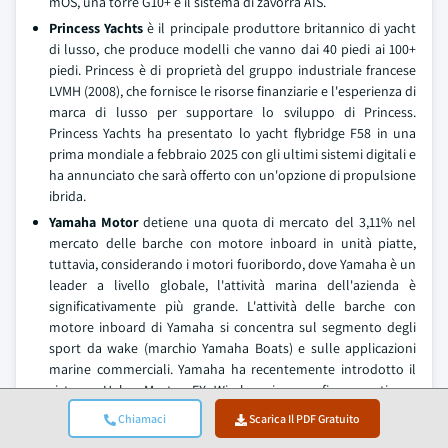
mOS, una torre G10+ e il sistema di zavorra AIS.
Princess Yachts
è il principale produttore britannico di yacht
di lusso, che produce modelli che vanno dai 40 piedi ai 100+
piedi. Princess è di proprietà del gruppo industriale francese
LVMH (2008), che fornisce le risorse finanziarie e l'esperienza di
marca di lusso per supportare lo sviluppo di Princess.
Princess Yachts ha presentato lo yacht flybridge F58 in una
prima mondiale a febbraio 2025 con gli ultimi sistemi digitali e
ha annunciato che sarà offerto con un'opzione di propulsione
ibrida.
Yamaha Motor
detiene una quota di mercato del 3,11% nel
mercato delle barche con motore inboard in unità piatte,
tuttavia, considerando i motori fuoribordo, dove Yamaha è un
leader a livello globale, l'attività marina dell'azienda è
significativamente più grande. L'attività delle barche con
motore inboard di Yamaha si concentra sul segmento degli
sport da wake (marchio Yamaha Boats) e sulle applicazioni
marine commerciali. Yamaha ha recentemente introdotto il
sistema Helm Master EX Wireless in una fiera nautica a
febbraio 2025 che consente il controllo wireless con joystick
Chiamaci
Scarica Il PDF Gratuito
su installazioni con motore gemello.