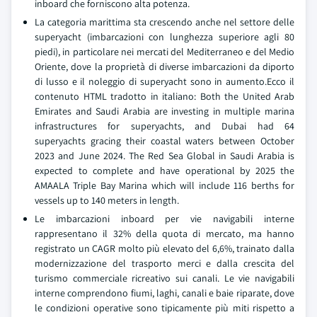
inboard che forniscono alta potenza.
La categoria marittima sta crescendo anche nel settore delle
superyacht (imbarcazioni con lunghezza superiore agli 80
piedi), in particolare nei mercati del Mediterraneo e del Medio
Oriente, dove la proprietà di diverse imbarcazioni da diporto
di lusso e il noleggio di superyacht sono in aumento.Ecco il
contenuto HTML tradotto in italiano: Both the United Arab
Emirates and Saudi Arabia are investing in multiple marina
infrastructures for superyachts, and Dubai had 64
superyachts gracing their coastal waters between October
2023 and June 2024. The Red Sea Global in Saudi Arabia is
expected to complete and have operational by 2025 the
AMAALA Triple Bay Marina which will include 116 berths for
vessels up to 140 meters in length.
Le imbarcazioni inboard per vie navigabili interne
rappresentano il 32% della quota di mercato, ma hanno
registrato un CAGR molto più elevato del 6,6%, trainato dalla
modernizzazione del trasporto merci e dalla crescita del
turismo commerciale ricreativo sui canali. Le vie navigabili
interne comprendono fiumi, laghi, canali e baie riparate, dove
le condizioni operative sono tipicamente più miti rispetto a