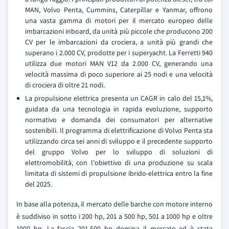
MAN, Volvo Penta, Cummins, Caterpillar e Yanmar, offrono
una vasta gamma di motori per il mercato europeo delle
imbarcazioni inboard, da unità più piccole che producono 200
CV per le imbarcazioni da crociera, a unità più grandi che
superano i 2.000 CV, prodotte per i superyacht. La Ferretti 940
utilizza due motori MAN V12 da 2.000 CV, generando una
velocità massima di poco superiore ai 25 nodi e una velocità
di crociera di oltre 21 nodi.
La propulsione elettrica presenta un CAGR in calo del 15,1%,
guidata da una tecnologia in rapida evoluzione, supporto
normativo e domanda dei consumatori per alternative
sostenibili. Il programma di elettrificazione di Volvo Penta sta
utilizzando circa sei anni di sviluppo e il precedente supporto
del gruppo Volvo per lo sviluppo di soluzioni di
elettromobilità, con l'obiettivo di una produzione su scala
limitata di sistemi di propulsione ibrido-elettrica entro la fine
del 2025.
In base alla potenza, il mercato delle barche con motore interno
è suddiviso in sotto i 200 hp, 201 a 500 hp, 501 a 1000 hp e oltre
1000 hp. La fascia 201-500 hp domina il mercato ed è stata