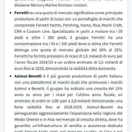
divisione Mercury Marine fornisce i motori.
Ferretti
has una quota di mercato significativa come principale
produttore di yacht di lusso con un portafoglio di marchi che
comprende Ferretti Yachts, Pershing, Itama, Riva, Mochi Craft,
CRN e Custom Line. Specializzato in yacht a motore tra i 30
piedi e oltre i 300 piedi, il gruppo Ferretti ha una
concentrazione tra i 50 e i 100 piedi dove si stima che Ferretti
detenga una quota di mercato globale del 20% al 25%.
Ferretti ha fornito previsioni di ricavi di 1,5 miliardi di euro per
l'anno fiscale 2024/25 e un ordine arretrato di 2,5 miliardi di
euro fino al 2029, dimostrando la visibilità della domanda.
Azimut-Benetti
è il più grande produttore di yacht italiano
con una piattaforma di marchi duali che promuove i marchi
Azimut e Benetti. Il gruppo ha indicato una crescita del 15%
anno su anno per i ricavi per l'ultimo anno fiscale, un
arretrato di ordini in USD pari a 2,8 miliardi dimostrando una
forte visibilità fino al 2028-2029. Azimut-Benetti sta
perseguendo aggressivamente l'espansione nella regione del
Medio Oriente e in Asia nei mercati di crescita diretta, dove ha
garantito un'infrastruttura di vendita e assistenza dedicata
negli Emirati Arabi Uniti, nel mercato saudita, in Cina e nel