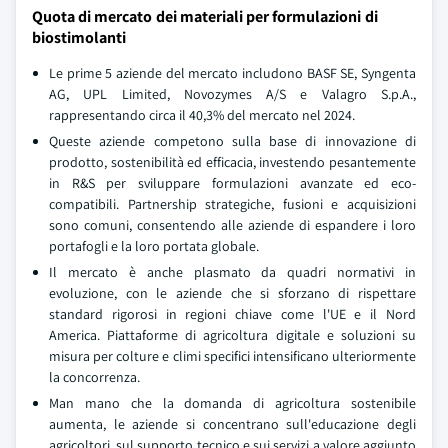
Quota di mercato dei materiali per formulazioni di
biostimolanti
Le prime 5 aziende del mercato includono BASF SE, Syngenta
AG, UPL Limited, Novozymes A/S e Valagro S.p.A.,
rappresentando circa il 40,3% del mercato nel 2024.
Queste aziende competono sulla base di innovazione di
prodotto, sostenibilità ed efficacia, investendo pesantemente
in R&S per sviluppare formulazioni avanzate ed eco-
compatibili. Partnership strategiche, fusioni e acquisizioni
sono comuni, consentendo alle aziende di espandere i loro
portafogli e la loro portata globale.
Il mercato è anche plasmato da quadri normativi in
evoluzione, con le aziende che si sforzano di rispettare
standard rigorosi in regioni chiave come l'UE e il Nord
America. Piattaforme di agricoltura digitale e soluzioni su
misura per colture e climi specifici intensificano ulteriormente
la concorrenza.
Man mano che la domanda di agricoltura sostenibile
aumenta, le aziende si concentrano sull'educazione degli
agricoltori, sul supporto tecnico e sui servizi a valore aggiunto