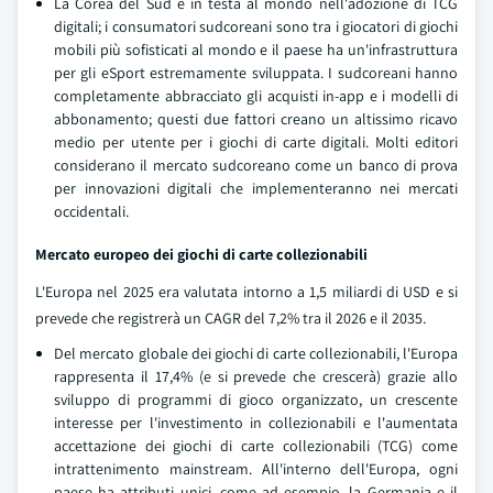
La Corea del Sud è in testa al mondo nell'adozione di TCG
digitali; i consumatori sudcoreani sono tra i giocatori di giochi
mobili più sofisticati al mondo e il paese ha un'infrastruttura
per gli eSport estremamente sviluppata. I sudcoreani hanno
completamente abbracciato gli acquisti in-app e i modelli di
abbonamento; questi due fattori creano un altissimo ricavo
medio per utente per i giochi di carte digitali. Molti editori
considerano il mercato sudcoreano come un banco di prova
per innovazioni digitali che implementeranno nei mercati
occidentali.
Mercato europeo dei giochi di carte collezionabili
L'Europa nel 2025 era valutata intorno a 1,5 miliardi di USD e si
prevede che registrerà un CAGR del 7,2% tra il 2026 e il 2035.
Del mercato globale dei giochi di carte collezionabili, l'Europa
rappresenta il 17,4% (e si prevede che crescerà) grazie allo
sviluppo di programmi di gioco organizzato, un crescente
interesse per l'investimento in collezionabili e l'aumentata
accettazione dei giochi di carte collezionabili (TCG) come
intrattenimento mainstream. All'interno dell'Europa, ogni
paese ha attributi unici, come ad esempio, la Germania e il