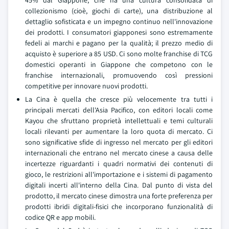
45% dal Giappone, che ha una cultura consolidata di
collezionismo (cioè, giochi di carte), una distribuzione al
dettaglio sofisticata e un impegno continuo nell'innovazione
dei prodotti. I consumatori giapponesi sono estremamente
fedeli ai marchi e pagano per la qualità; il prezzo medio di
acquisto è superiore a 85 USD. Ci sono molte franchise di TCG
domestici operanti in Giappone che competono con le
franchise internazionali, promuovendo così pressioni
competitive per innovare nuovi prodotti.
La Cina è quella che cresce più velocemente tra tutti i
principali mercati dell'Asia Pacifico, con editori locali come
Kayou che sfruttano proprietà intellettuali e temi culturali
locali rilevanti per aumentare la loro quota di mercato. Ci
sono significative sfide di ingresso nel mercato per gli editori
internazionali che entrano nel mercato cinese a causa delle
incertezze riguardanti i quadri normativi dei contenuti di
gioco, le restrizioni all'importazione e i sistemi di pagamento
digitali incerti all'interno della Cina. Dal punto di vista del
prodotto, il mercato cinese dimostra una forte preferenza per
prodotti ibridi digitali-fisici che incorporano funzionalità di
codice QR e app mobili.