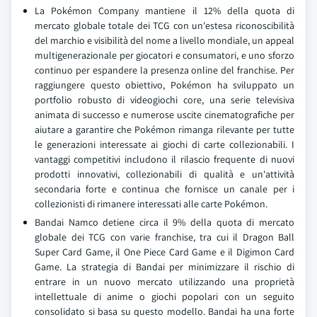
La Pokémon Company mantiene il 12% della quota di
mercato globale totale dei TCG con un'estesa riconoscibilità
del marchio e visibilità del nome a livello mondiale, un appeal
multigenerazionale per giocatori e consumatori, e uno sforzo
continuo per espandere la presenza online del franchise. Per
raggiungere questo obiettivo, Pokémon ha sviluppato un
portfolio robusto di videogiochi core, una serie televisiva
animata di successo e numerose uscite cinematografiche per
aiutare a garantire che Pokémon rimanga rilevante per tutte
le generazioni interessate ai giochi di carte collezionabili. I
vantaggi competitivi includono il rilascio frequente di nuovi
prodotti innovativi, collezionabili di qualità e un'attività
secondaria forte e continua che fornisce un canale per i
collezionisti di rimanere interessati alle carte Pokémon.
Bandai Namco detiene circa il 9% della quota di mercato
globale dei TCG con varie franchise, tra cui il Dragon Ball
Super Card Game, il One Piece Card Game e il Digimon Card
Game. La strategia di Bandai per minimizzare il rischio di
entrare in un nuovo mercato utilizzando una proprietà
intellettuale di anime o giochi popolari con un seguito
consolidato si basa su questo modello. Bandai ha una forte