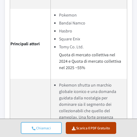
Pokemon
Bandai Namco
Hasbro
Square Enix
Principali attori
Tomy Co. Ltd.
Quota di mercato collettiva nel
2024 e Quota di mercato collettiva
nel 2025 ~55%
Pokemon sfrutta un marchio
globale iconico e una domanda
guidata dalla nostalgia per
dominare sia il segmento dei
collezionabili che quello del
gameplay. Una forte presenza
digitale e al dettaglio garantisce un
Chiamaci
Scarica Il PDF Gratuito
coinvolgimento costante e una
valutazione premium delle carte