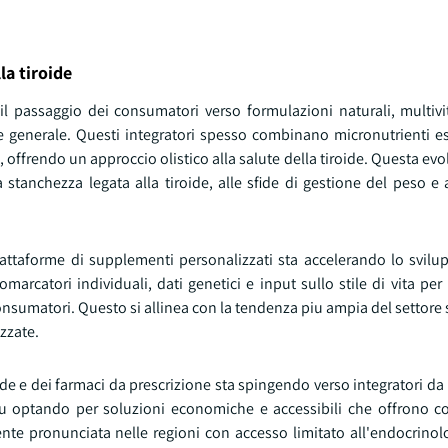
la tiroide
l passaggio dei consumatori verso formulazioni naturali, multiv
e generale. Questi integratori spesso combinano micronutrienti e
 offrendo un approccio olistico alla salute della tiroide. Questa evol
stanchezza legata alla tiroide, alle sfide di gestione del peso e 
piattaforme di supplementi personalizzati sta accelerando lo svilu
marcatori individuali, dati genetici e input sullo stile di vita p
onsumatori. Questo si allinea con la tendenza piu ampia del settore 
izzate.
iroide e dei farmaci da prescrizione sta spingendo verso integratori d
piu optando per soluzioni economiche e accessibili che offrono 
te pronunciata nelle regioni con accesso limitato all'endocrinolo