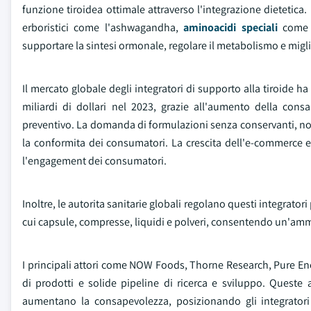
funzione tiroidea ottimale attraverso l'integrazione dietetic
erboristici come l'ashwagandha,
aminoacidi speciali
come l
supportare la sintesi ormonale, regolare il metabolismo e miglior
Il mercato globale degli integratori di supporto alla tiroide ha
miliardi di dollari nel 2023, grazie all'aumento della cons
preventivo. La domanda di formulazioni senza conservanti, non
la conformita dei consumatori. La crescita dell'e-commerce e d
l'engagement dei consumatori.
Inoltre, le autorita sanitarie globali regolano questi integrator
cui capsule, compresse, liquidi e polveri, consentendo un'ammi
I principali attori come NOW Foods, Thorne Research, Pure En
di prodotti e solide pipeline di ricerca e sviluppo. Quest
aumentano la consapevolezza, posizionando gli integrator