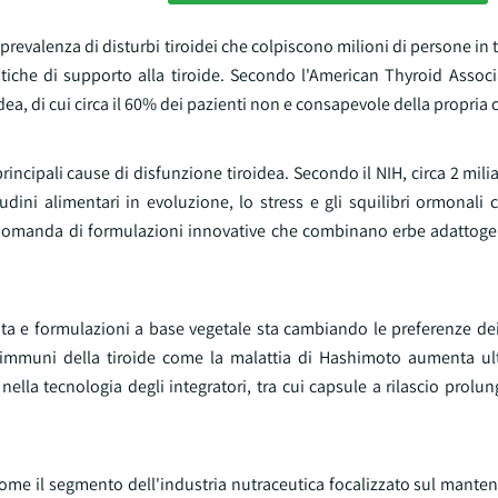
revalenza di disturbi tiroidei che colpiscono milioni di persone in 
iche di supporto alla tiroide. Secondo l'American Thyroid Associa
ea, di cui circa il 60% dei pazienti non e consapevole della propria
principali cause di disfunzione tiroidea. Secondo il NIH, circa 2 mili
itudini alimentari in evoluzione, lo stress e gli squilibri ormonali
a domanda di formulazioni innovative che combinano erbe adattoge
ulita e formulazioni a base vegetale sta cambiando le preferenze d
oimmuni della tiroide come la malattia di Hashimoto aumenta ul
 nella tecnologia degli integratori, tra cui capsule a rilascio prolu
to come il segmento dell'industria nutraceutica focalizzato sul mant