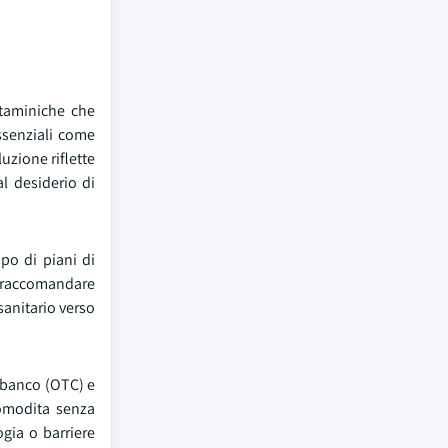
itaminiche che
ssenziali come
uzione riflette
al desiderio di
ppo di piani di
er raccomandare
sanitario verso
a banco (OTC) e
comodita senza
gia o barriere