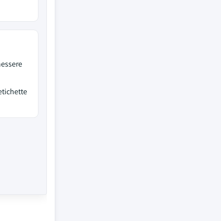
nessere
etichette