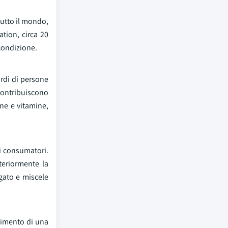
tutto il mondo,
tion, circa 20
 condizione.
ardi di persone
 contribuiscono
ne e vitamine,
ei consumatori.
teriormente la
ngato e miscele
enimento di una