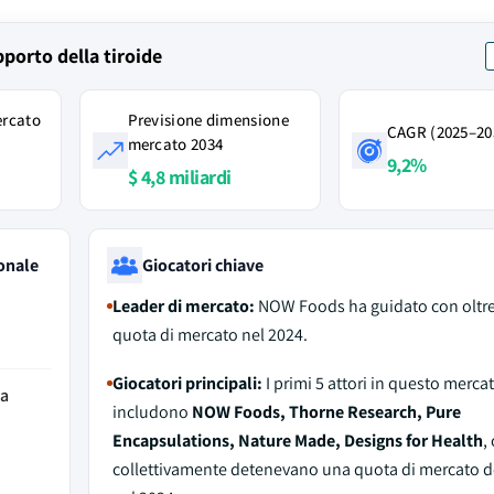
pporto della tiroide
ercato
Previsione dimensione
CAGR (2025–20
mercato 2034
9,2%
$ 4,8 miliardi
onale
Giocatori chiave
Leader di mercato:
NOW Foods ha guidato con oltr
quota di mercato nel 2024.
Giocatori principali:
I primi 5 attori in questo merca
da
includono
NOW Foods, Thorne Research, Pure
Encapsulations, Nature Made, Designs for Health
,
collettivamente detenevano una quota di mercato d