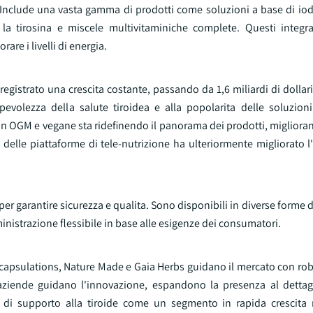
a. Include una vasta gamma di prodotti come soluzioni a base di io
a tirosina e miscele multivitaminiche complete. Questi integr
are i livelli di energia.
 registrato una crescita costante, passando da 1,6 miliardi di dollari
apevolezza della salute tiroidea e alla popolarita delle soluzion
 OGM e vegane sta ridefinendo il panorama dei prodotti, migliorand
elle piattaforme di tele-nutrizione ha ulteriormente migliorato l'
i per garantire sicurezza e qualita. Sono disponibili in diverse forme 
nistrazione flessibile in base alle esigenze dei consumatori.
capsulations, Nature Made e Gaia Herbs guidano il mercato con robu
e aziende guidano l'innovazione, espandono la presenza al dettag
i di supporto alla tiroide come un segmento in rapida crescita