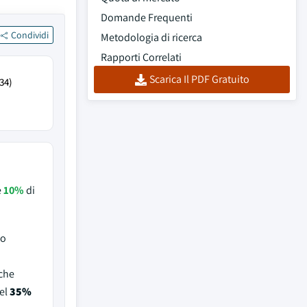
Domande Frequenti
Condividi
Metodologia di ricerca
Rapporti Correlati
Scarica Il PDF Gratuito
34)
e
10%
di
to
 che
el
35%