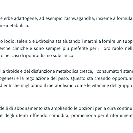
 le erbe adattogene, ad esempio l'ashwagandha, insieme a formulaz
one metabolica.
o iodio, selenio e L-tirosina sta aiutando i marchi a fornire un su
rche cliniche e sono sempre piu preferite per il loro ruolo nell'
o nei casi di ipotiroidismo subclinico.
la tiroide e del disfunzione metabolica cresce, i consumatori sta
rmogenesi e la regolazione del peso. Questo sta creando opportuni
dienti che migliorano il metabolismo come le vitamine del gruppo B
odelli di abbonamento sta ampliando le opzioni per la cura continua
nt degli utenti offrendo comodita, promemoria per il rifornimen
.