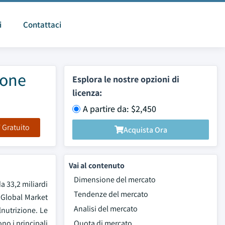
i
Contattaci
ione
Esplora le nostre opzioni di
licenza:
A partire da: $2,450
F Gratuito
Acquista Ora
Vai al contenuto
Dimensione del mercato
a 33,2 miliardi
Tendenze del mercato
 Global Market
Analisi del mercato
nutrizione. Le
no i principali
Quota di mercato