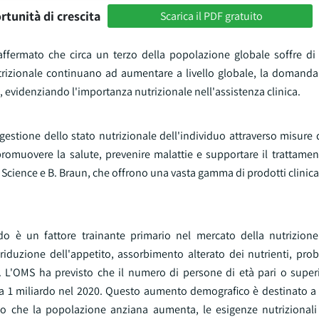
rtunità di crescita
Scarica il PDF gratuito
 affermato che circa un terzo della popolazione globale soffre di
trizionale continuano ad aumentare a livello globale, la domanda 
e, evidenziando l'importanza nutrizionale nell'assistenza clinica.
 gestione dello stato nutrizionale dell'individuo attraverso misure 
romuovere la salute, prevenire malattie e supportare il trattament
h Science e B. Braun, che offrono una vasta gamma di prodotti clinic
o è un fattore trainante primario nel mercato della nutrizione 
riduzione dell'appetito, assorbimento alterato dei nutrienti, prob
. L'OMS ha previsto che il numero di persone di età pari o super
o a 1 miliardo nel 2020. Questo aumento demografico è destinato a 
ano che la popolazione anziana aumenta, le esigenze nutrizionali 