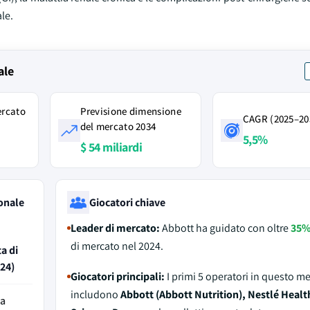
le.
ale
ercato
Previsione dimensione
CAGR (2025–20
del mercato 2034
5,5%
$ 54 miliardi
onale
Giocatori chiave
Leader di mercato:
Abbott ha guidato con oltre
35
di mercato nel 2024.
a di
24)
Giocatori principali:
I primi 5 operatori in questo m
includono
Abbott (Abbott Nutrition), Nestlé Healt
da