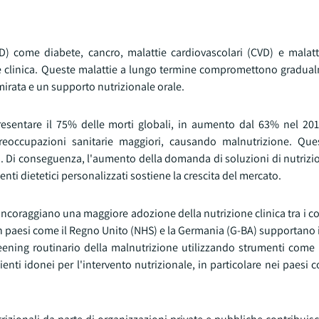
D) come diabete, cancro, malattie cardiovascolari (CVD) e malatti
e clinica. Queste malattie a lungo termine compromettono gradual
irata e un supporto nutrizionale orale.
esentare il 75% delle morti globali, in aumento dal 63% nel 201
reoccupazioni sanitarie maggiori, causando malnutrizione. Que
. Di conseguenza, l'aumento della domanda di soluzioni di nutrizion
venti dietetici personalizzati sostiene la crescita del mercato.
le incoraggiano una maggiore adozione della nutrizione clinica tra i 
n paesi come il Regno Unito (NHS) e la Germania (G-BA) supportano 
ning routinario della malnutrizione utilizzando strumenti come i
nti idonei per l'intervento nutrizionale, in particolare nei paesi c