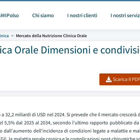
GMIPolso
Chi siamo
I nostri clienti
I nostri serviz
inica
Mercato della Nutrizione Clinica Orale
ica Orale Dimensioni e condivis
Scarica Il PD
o a 32,2 miliardi di USD nel 2024. Si prevede che il mercato crescerà d
el 5,5% dal 2025 al 2034, secondo l'ultimo rapporto pubblicato da
 dall'aumento dell'incidenza di condizioni legate a malattie e mal
(GI), la malattia renale cronica e le complicazioni post-chirurgiche so