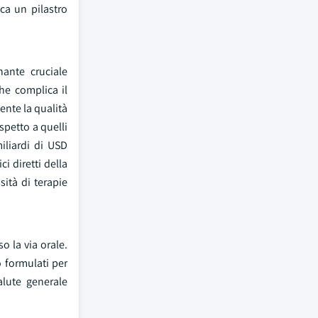
ca un pilastro
nante cruciale
he complica il
ente la qualità
spetto a quelli
iliardi di USD
i diretti della
ità di terapie
o la via orale.
 formulati per
alute generale