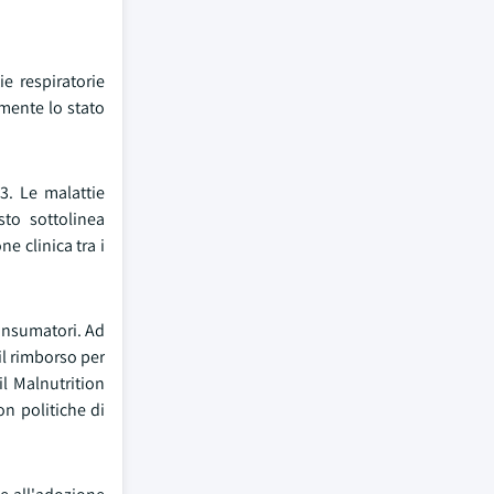
e respiratorie
mente lo stato
3. Le malattie
sto sottolinea
e clinica tra i
consumatori. Ad
il rimborso per
l Malnutrition
on politiche di