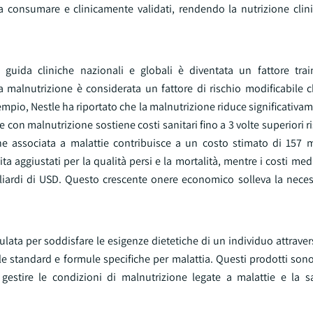
 consumare e clinicamente validati, rendendo la nutrizione clini
ee guida cliniche nazionali e globali è diventata un fattore trai
a malnutrizione è considerata un fattore di rischio modificabile c
sempio, Nestle ha riportato che la malnutrizione riduce significativam
on malnutrizione sostiene costi sanitari fino a 3 volte superiori ri
one associata a malattie contribuisce a un costo stimato di 157 m
a aggiustati per la qualità persi e la mortalità, mentre i costi medic
liardi di USD. Questo crescente onere economico solleva la necess
ulata per soddisfare le esigenze dietetiche di un individuo attravers
e standard e formule specifiche per malattia. Questi prodotti sono
, gestire le condizioni di malnutrizione legate a malattie e la s