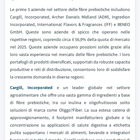
Le prime 5 aziende nel settore delle fibre prebiotiche includono
Cargill, Incorporated, Archer Daniels Midland (ADM), Ingredion
Incorporated, International Flavors & Fragrances (IFF) e BENEO
GmbH. Queste sono aziende di spicco che operano nelle
rispettive regioni, coprendo circa il 56,9% della quota di mercato
nel 2025. Queste aziende occupano posizioni solide grazie alla
loro vasta esperienza nel mercato delle fibre prebiotiche. I loro
portafogli di prodotti diversificati, supportati da robuste capacita
produttive e reti di distribuzione, consentono loro di soddisfare
la crescente domanda in diverse regioni.
Cargill, Incorporated
e un leader globale nel settore
agroalimentare che offre una vasta gamma di ingredienti a base
di fibre prebiotiche, tra cui inulina e oligofruttoosio sotto
soluzioni di marca come Oliggo?Fiber. La sua estesa catena di
approvvigionamento, il footprint manifatturiero globale e la
concentrazione su applicazioni di salute digestiva a etichetta
pulita supportano i mercati di alimenti, bevande e integratori
funzionali in tutto il mondo. Cargill collabora con i produttori di