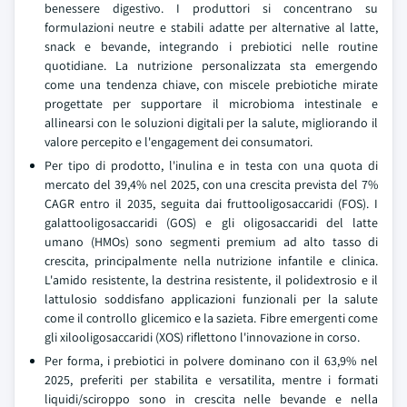
benessere digestivo. I produttori si concentrano su
formulazioni neutre e stabili adatte per alternative al latte,
snack e bevande, integrando i prebiotici nelle routine
quotidiane. La nutrizione personalizzata sta emergendo
come una tendenza chiave, con miscele prebiotiche mirate
progettate per supportare il microbioma intestinale e
allinearsi con le soluzioni digitali per la salute, migliorando il
valore percepito e l'engagement dei consumatori.
Per tipo di prodotto, l'inulina e in testa con una quota di
mercato del 39,4% nel 2025, con una crescita prevista del 7%
CAGR entro il 2035, seguita dai fruttooligosaccaridi (FOS). I
galattooligosaccaridi (GOS) e gli oligosaccaridi del latte
umano (HMOs) sono segmenti premium ad alto tasso di
crescita, principalmente nella nutrizione infantile e clinica.
L'amido resistente, la destrina resistente, il polidextrosio e il
lattulosio soddisfano applicazioni funzionali per la salute
come il controllo glicemico e la sazieta. Fibre emergenti come
gli xilooligosaccaridi (XOS) riflettono l'innovazione in corso.
Per forma, i prebiotici in polvere dominano con il 63,9% nel
2025, preferiti per stabilita e versatilita, mentre i formati
liquidi/sciroppo sono in crescita nelle bevande e nella