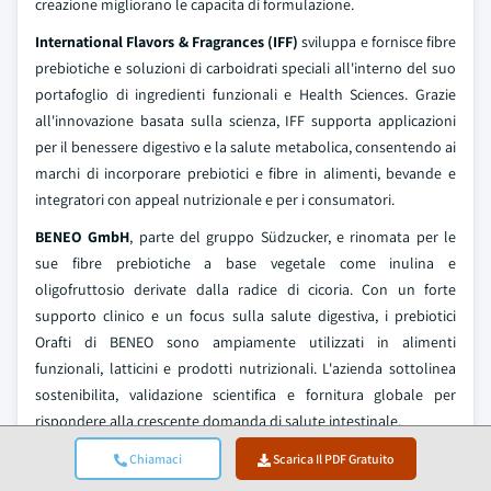
creazione migliorano le capacita di formulazione.
International Flavors & Fragrances (IFF)
sviluppa e fornisce fibre
prebiotiche e soluzioni di carboidrati speciali all'interno del suo
portafoglio di ingredienti funzionali e Health Sciences. Grazie
all'innovazione basata sulla scienza, IFF supporta applicazioni
per il benessere digestivo e la salute metabolica, consentendo ai
marchi di incorporare prebiotici e fibre in alimenti, bevande e
integratori con appeal nutrizionale e per i consumatori.
BENEO GmbH
, parte del gruppo Südzucker, e rinomata per le
sue fibre prebiotiche a base vegetale come inulina e
oligofruttosio derivate dalla radice di cicoria. Con un forte
supporto clinico e un focus sulla salute digestiva, i prebiotici
Orafti di BENEO sono ampiamente utilizzati in alimenti
funzionali, latticini e prodotti nutrizionali. L'azienda sottolinea
sostenibilita, validazione scientifica e fornitura globale per
rispondere alla crescente domanda di salute intestinale.
Le principali aziende operanti nel settore delle fibre prebiotiche
Chiamaci
Scarica Il PDF Gratuito
includono: