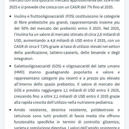
2025 e si prevede che cresca con un CAGR del 7% fino al 2035.
Inulina e fruttooligosaccaridi (FOS) costituiscono le categorie
di fibre prebiotiche piu grandi, rappresentando insieme piu
del 50% del mercato dei prebiotici entro il 2025. Nel 2025,
l'inulina ha un valore di mercato stimato di circa 2,6 miliardi di
USD, aumentando a 4,8 miliardi di USD entro il 2035, con un
CAGR di circa il 7,0% grazie ai tassi di utilizzo elevati nei settori
della panificazione, lattiero-caseario, delle bevande e degli
integratori.
Galattooligosaccaridi (GOS) e oligosaccaridi del latte umano
(HMO) stanno guadagnando popolarita e valore e
rappresentano categorie piu recenti e a prezzo piu elevato
all'interno dello spazio prebiotico. Il valore di mercato dei
GOS e previsto raggiungere 1,1 miliardi di USD entro il 2025,
crescendo fino a oltre 2,1 miliardi di USD entro il 2035 grazie
alla rapida crescita dell'utilizzo nella nutrizione pediatrica.
Amido resistente, destrina resistente, polidextrosio e
lattulosio sono tutti prodotti di fascia media che offrono
funzionalita specifiche in termini di controllo glicemico,
sazieta e regolazione digestiva. I valori dell'amido resistente e