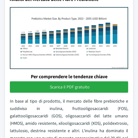
Per comprendere le tendenze chiave
Scarica il PDF gratuito
In base al tipo di prodotto, il mercato delle fibre prebiotiche e
suddiviso in inulina, fruttooligosaccaridi (FOS),
galattooligosaccaridi (GOS), oligosaccaridi del latte umano
(HMOS), amido resistente, xilooligosaccaridi (XOS), polidextrosio,
lattulosio, destrina resistente e altri. L'inulina ha dominato il
mercato con una quota di mercato approssimativa del 39,4% nel