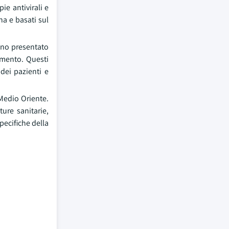
ie antivirali e
na e basati sul
anno presentato
tamento. Questi
dei pazienti e
 Medio Oriente.
ure sanitarie,
pecifiche della