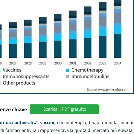
enze chiave
Scarica il PDF gratuito
armaci antivirali
♪
vaccini
, chemioterapia, terapia mirata, immu
di farmaci antivirali rappresentava la quota di mercato più elevata 