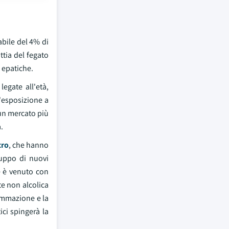
abile del 4% di
attia del fegato
 epatiche.
egate all'età,
l'esposizione a
 un mercato più
.
cro
, che hanno
luppo di nuovi
e è venuto con
e non alcolica
iammazione e la
ici spingerà la