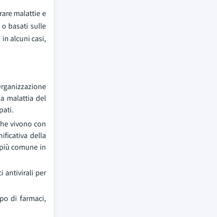
urare malattie e
 o basati sulle
 in alcuni casi,
'Organizzazione
la malattia del
pati.
che vivono con
ificativa della
o più comune in
antivirali per
ppo di farmaci,