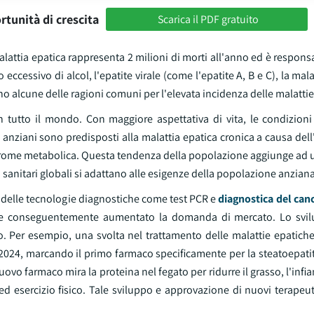
rtunità di crescita
Scarica il PDF gratuito
alattia epatica rappresenta 2 milioni di morti all'anno ed è respons
 eccessivo di alcol, l'epatite virale (come l'epatite A, B e C), la mal
o alcune delle ragioni comuni per l'elevata incidenza delle malattie
 tutto il mondo. Con maggiore aspettativa di vita, le condizioni l
i anziani sono predisposti alla malattia epatica cronica a causa del
sindrome metabolica. Questa tendenza della popolazione aggiunge ad
i sanitari globali si adattano alle esigenze della popolazione anziana
o delle tecnologie diagnostiche come test PCR e
diagnostica del can
he e conseguentemente aumentato la domanda di mercato. Lo svi
to. Per esempio, una svolta nel trattamento delle malattie epatich
2024, marcando il primo farmaco specificamente per la steatoepatit
nuovo farmaco mira la proteina nel fegato per ridurre il grasso, l'inf
 ed esercizio fisico. Tale sviluppo e approvazione di nuovi terapeut