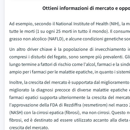
Ottieni informazioni di mercato e oppo
Ad esempio, secondo il National Institute of Health (NIH), la m
tutte le morti (1 su ogni 25 morti in tutto il mondo). Il consumo
grasso non alcolico (NAFLD), e alcune condizioni genetiche son
Un altro driver chiave è la popolazione di invecchiamento in
compresi i disturbi del fegato, sono sempre più prevalenti. Gl
lungo termine a fattori di rischio come l'alcol, farmaci e la 
ampio per i farmaci per le malattie epatiche, in quanto i sistem
Inoltre, la crescita del mercato è supportata dal migliorament
migliorato la diagnosi precoce di diverse malattie epatic
farmaci epatici supporta ulteriormente la crescita del merca
l'approvazione della FDA di Rezdiffra (resmetirom) nel marzo 
(NASH) con la cirrosi epatica (fibrosi), ma non cirrosi. Questo 
fibrosi, ed è destinato ad essere utilizzato accanto alla dieta
crescita del mercato.