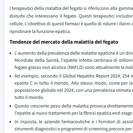
I terapeutici della malattia del fegato si riferiscono alla gamma 
disturbi che interessano il fegato. Questi terapeutici includo
cellule. L'obiettivo di questi farmaci è quello di ridurre i danni 
ripristinare la funzione epatica.
Tendenze del mercato della malattia del fegato
L'aumento della prevalenza delle malattie epatiche è un driv
Mondiale della Sanità, l'epatite infetta centinaia di milio
fegato grasso non alcolico (NAFLD) sono attualmente la malat
Ad esempio, secondo il Global Hepatitis Report 2024, 254 m
epatite C in tutto il mondo. Allo stesso modo, come per la 
popolazione globale nel 2024, con una prevalenza stimata di 
tutto il mondo.
Questo crescente peso della malattia provoca direttamente 
l'epatite ai nuovi trattamenti per la fibrosi epatica end-stage e
In risposta, le aziende farmaceutiche e i fornitori di assi
strumenti diagnostici e programmi di screening precoce per s