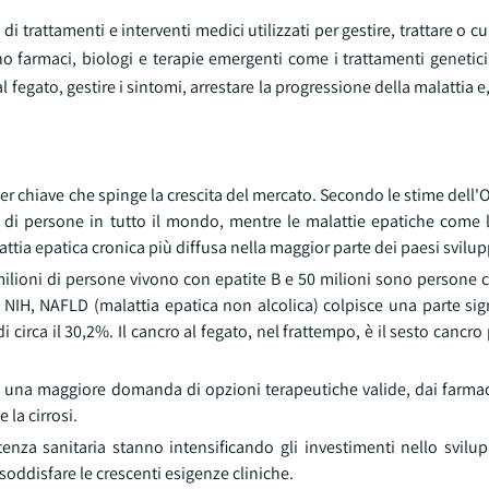
di trattamenti e interventi medici utilizzati per gestire, trattare o c
no farmaci, biologi e terapie emergenti come i trattamenti genetici
al fegato, gestire i sintomi, arrestare la progressione della malattia e,
er chiave che spinge la crescita del mercato. Secondo le stime dell
ni di persone in tutto il mondo, mentre le malattie epatiche come 
tia epatica cronica più diffusa nella maggior parte dei paesi svilup
ilioni di persone vivono con epatite B e 50 milioni sono persone 
NIH, NAFLD (malattia epatica non alcolica) colpisce una parte sign
circa il 30,2%. Il cancro al fegato, nel frattempo, è il sesto cancr
una maggiore domanda di opzioni terapeutiche valide, dai farmaci 
 la cirrosi.
stenza sanitaria stanno intensificando gli investimenti nello svilu
oddisfare le crescenti esigenze cliniche.