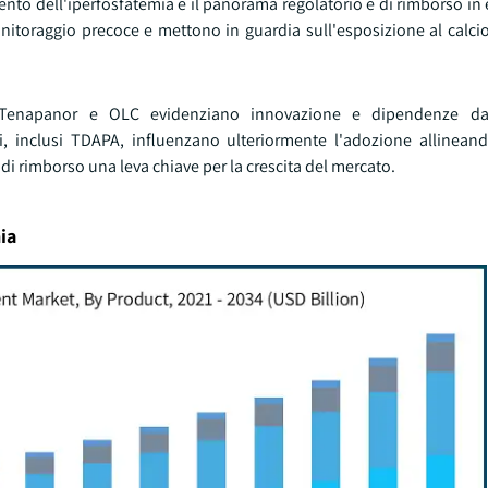
mento dell'iperfosfatemia e il panorama regolatorio e di rimborso in
toraggio precoce e mettono in guardia sull'esposizione al calci
e Tenapanor e OLC evidenziano innovazione e dipendenze da
 inclusi TDAPA, influenzano ulteriormente l'adozione allineando
 di rimborso una leva chiave per la crescita del mercato.
ia