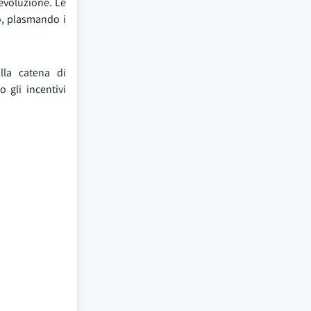
 evoluzione. Le
o, plasmando i
lla catena di
 gli incentivi