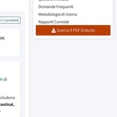
Domande Frequenti
Metodologia di ricerca
Condividi
Rapporti Correlati
Scarica Il PDF Gratuito
34)
2%
di
includono
eutical,
e