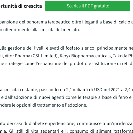
rtunità di crescita
Scarica il PDF gratuito
'espansione del panorama terapeutico oltre i leganti a base di calcio 
do ulteriormente alla crescita del mercato.
lla gestione dei livelli elevati di fosfato sierico, principalmente n
anofi, Vifor Pharma (CSL Limited), Keryx Biopharmaceuticals, Takeda 
e strategie come l'espansione del prodotto e l'istituzione di reti d
a crescita costante, passando da 2,1 miliardi di USD nel 2021 a 2,4 
 e dall'adozione di nuovi agenti come le terapie a base di ferro e a
ndere le opzioni di trattamento e l'adozione.
 dei casi di diabete e ipertensione, contribuisce a un'incidenza 
a. Gli stili di vita sedentari e il consumo di alimenti trasform