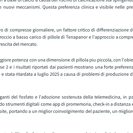
 e nuovi meccanismi. Questa preferenza clinica e visibile nelle pre
di compresse giornaliere, un fattore critico di differenziazione da
pproccio a basso carico di pillole di Tenapanor e l'approccio a compr
rescita del mercato.
iore potenza con una dimensione di pillola piu piccola, con l'obiet
 Fase 2 e i risultati riportati dai pazienti mostrano una forte preferen
 e stata ritardata a luglio 2025 a causa di problemi di produzione da
ganti del fosfato e l'adozione sostenuta della telemedicina, in pa
ando strumenti digitali come app di promemoria, check-in a distanza
visite, portando a un miglior coinvolgimento del paziente, un miglior