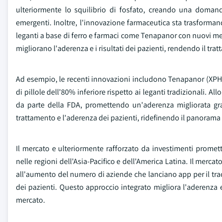
ulteriormente lo squilibrio di fosfato, creando una domand
emergenti. Inoltre, l'innovazione farmaceutica sta trasformand
leganti a base di ferro e farmaci come Tenapanor con nuovi meccan
migliorano l'aderenza e i risultati dei pazienti, rendendo il trat
Ad esempio, le recenti innovazioni includono Tenapanor (XPH
di pillole dell'80% inferiore rispetto ai leganti tradizionali. 
da parte della FDA, promettendo un'aderenza migliorata grazi
trattamento e l'aderenza dei pazienti, ridefinendo il panorama
Il mercato e ulteriormente rafforzato da investimenti promette
nelle regioni dell'Asia-Pacifico e dell'America Latina. Il mercat
all'aumento del numero di aziende che lanciano app per il tracci
dei pazienti. Questo approccio integrato migliora l'aderenza e
mercato.