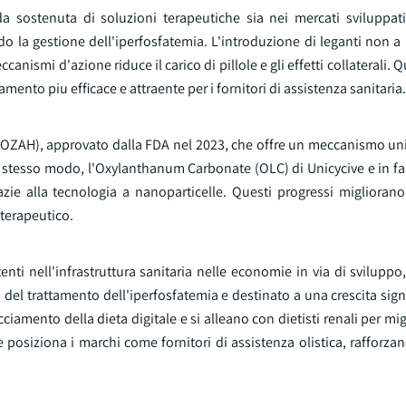
a sostenuta di soluzioni terapeutiche sia nei mercati sviluppati
o la gestione dell'iperfosfatemia. L'introduzione di leganti non a 
ismi d'azione riduce il carico di pillole e gli effetti collaterali. Q
tamento piu efficace e attraente per i fornitori di assistenza sanitaria.
OZAH), approvato dalla FDA nel 2023, che offre un meccanismo uni
Allo stesso modo, l'Oxylanthanum Carbonate (OLC) di Unicycive e in fa
e alla tecnologia a nanoparticelle. Questi progressi migliorano l
 terapeutico.
nti nell'infrastruttura sanitaria nelle economie in via di sviluppo,
o del trattamento dell'iperfosfatemia e destinato a una crescita signi
amento della dieta digitale e si alleano con dietisti renali per migli
 posiziona i marchi come fornitori di assistenza olistica, rafforza