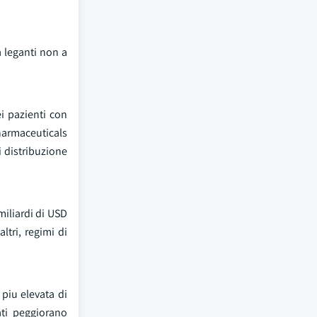
a leganti non a
ei pazienti con
Pharmaceuticals
i distribuzione
miliardi di USD
ltri, regimi di
piu elevata di
ati peggiorano