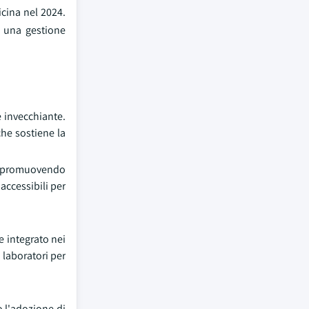
icina nel 2024.
o una gestione
 invecchiante.
che sostiene la
re, promuovendo
accessibili per
e integrato nei
 laboratori per
o l'adozione di