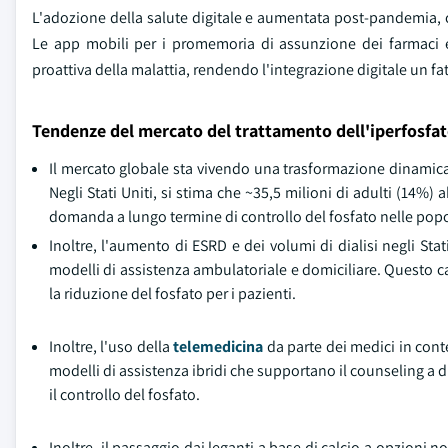
L'adozione della salute digitale e aumentata post-pandemia, co
Le app mobili per i promemoria di assunzione dei farmaci e
proattiva della malattia, rendendo l'integrazione digitale un fat
Tendenze del mercato del trattamento dell'iperfosfa
Il mercato globale sta vivendo una trasformazione dinamica
Negli Stati Uniti, si stima che ~35,5 milioni di adulti (14%
domanda a lungo termine di controllo del fosfato nelle po
Inoltre, l'aumento di ESRD e dei volumi di dialisi negli St
modelli di assistenza ambulatoriale e domiciliare. Questo c
la riduzione del fosfato per i pazienti.
Inoltre, l'uso della
telemedicina
da parte dei medici in cont
modelli di assistenza ibridi che supportano il counseling a di
il controllo del fosfato.
Inoltre, il passaggio dai leganti a base di calcio a opzioni n