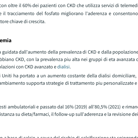
n oltre il 60% dei pazienti con CKD che utilizza servizi di telemed
 il tracciamento del fosfato migliorano l'aderenza e consenton
tore chiave di crescita.
temia
 guidata dall'aumento della prevalenza di CKD e dalla popolazione
) abbiano CKD, con la prevalenza piu alta nei gruppi di eta avanzata 
polazioni con CKD avanzato e
dialisi
.
ati Uniti ha portato a un aumento costante della dialisi domicilia
ambiamento supporta strategie di trattamento piu personalizzate e 
esti ambulatoriali e passato dal 16% (2019) all'80,5% (2021) e riman
stanza su dieta/farmaci, il follow-up sull'aderenza e la revisione dei
on a base di calcio a causa del rischio di calcificazione sta spingend