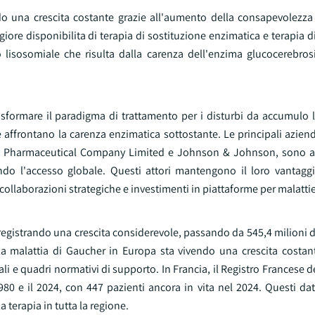
do una crescita costante grazie all'aumento della consapevolezza 
giore disponibilita di terapia di sostituzione enzimatica e terapia d
lisosomiale che risulta dalla carenza dell'enzima glucocerebrosi
sformare il paradigma di trattamento per i disturbi da accumulo l
e affrontano la carenza enzimatica sottostante. Le principali azie
keda Pharmaceutical Company Limited e Johnson & Johnson, sono a
ando l'accesso globale. Questi attori mantengono il loro vantagg
collaborazioni strategiche e investimenti in piattaforme per malattie
a registrando una crescita considerevole, passando da 545,4 milioni 
la malattia di Gaucher in Europa sta vivendo una crescita costant
nali e quadri normativi di supporto. In Francia, il Registro Francese d
0 e il 2024, con 447 pazienti ancora in vita nel 2024. Questi dat
 terapia in tutta la regione.