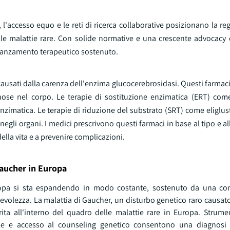
 l'accesso equo e le reti di ricerca collaborative posizionano la 
lle malattie rare. Con solide normative e una crescente advocacy d
avanzamento terapeutico sostenuto.
i causati dalla carenza dell'enzima glucocerebrosidasi. Questi farmac
se nel corpo. Le terapie di sostituzione enzimatica (ERT) come
 enzimatica. Le terapie di riduzione del substrato (SRT) come eliglus
li organi. I medici prescrivono questi farmaci in base al tipo e all
della vita e a prevenire complicazioni.
Gaucher in Europa
uropa si sta espandendo in modo costante, sostenuto da una co
evolezza. La malattia di Gaucher, un disturbo genetico raro causat
a all'interno del quadro delle malattie rare in Europa. Strumen
ale e accesso al counseling genetico consentono una diagnosi