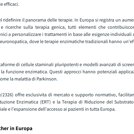
 efficaci.
ridefinire il panorama delle terapie. In Europa si registra un aume
A e ricerche sulla terapia genica, tutti elementi che contribuisc
ici a personalizzare i trattamenti in base alle esigenze individuali d
euronopatica, dove le terapie enzimatiche tradizionali hanno un'eff
taforme di cellule staminali pluripotenti e modelli avanzati di scree
e la funzione enzimatica. Questi approcci hanno potenziali applica
come la malattia di Parkinson.
/2326) offre esclusivita di mercato e supporto normativo, facilitan
tuzione Enzimatica (ERT) e la Terapia di Riduzione del Substrato
iale e l'espansione dell'accesso ai pazienti in tutta Europa.
ucher in Europa