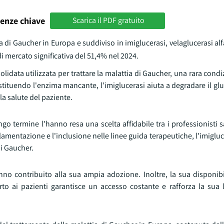
enze chiave
Scarica il PDF gratuito
a di Gaucher in Europa e suddiviso in imiglucerasi, velaglucerasi alfa
di mercato significativa del 51,4% nel 2024.
olidata utilizzata per trattare la malattia di Gaucher, una rara cond
tituendo l'enzima mancante, l'imiglucerasi aiuta a degradare il gl
la salute del paziente.
ungo termine l'hanno resa una scelta affidabile tra i professionisti sa
olamentazione e l'inclusione nelle linee guida terapeutiche, l'imiglu
di Gaucher.
hanno contribuito alla sua ampia adozione. Inoltre, la sua disponibi
to ai pazienti garantisce un accesso costante e rafforza la sua 