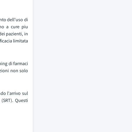
nto dell'uso di
ono a cure piu
ei pazienti, in
icacia limitata
ning di farmaci
zioni non solo
do l'arrivo sul
 (SRT). Questi