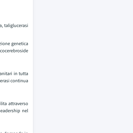
, taliglucerasi
izione genetica
ucocerebroside
nitari in tutta
cerasi continua
lita attraverso
leadership nel