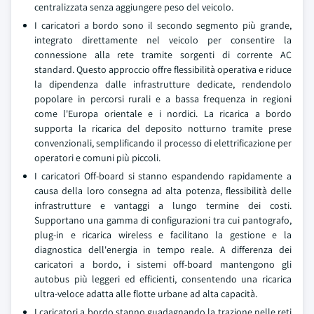
centralizzata senza aggiungere peso del veicolo.
I caricatori a bordo sono il secondo segmento più grande,
integrato direttamente nel veicolo per consentire la
connessione alla rete tramite sorgenti di corrente AC
standard. Questo approccio offre flessibilità operativa e riduce
la dipendenza dalle infrastrutture dedicate, rendendolo
popolare in percorsi rurali e a bassa frequenza in regioni
come l'Europa orientale e i nordici. La ricarica a bordo
supporta la ricarica del deposito notturno tramite prese
convenzionali, semplificando il processo di elettrificazione per
operatori e comuni più piccoli.
I caricatori Off-board si stanno espandendo rapidamente a
causa della loro consegna ad alta potenza, flessibilità delle
infrastrutture e vantaggi a lungo termine dei costi.
Supportano una gamma di configurazioni tra cui pantografo,
plug-in e ricarica wireless e facilitano la gestione e la
diagnostica dell'energia in tempo reale. A differenza dei
caricatori a bordo, i sistemi off-board mantengono gli
autobus più leggeri ed efficienti, consentendo una ricarica
ultra-veloce adatta alle flotte urbane ad alta capacità.
I caricatori a bordo stanno guadagnando la trazione nelle reti