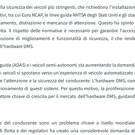
 sicurezza dei veicoli più stringenti, che richiedono l'installazion
i, tra cui Euro NCAP, le linee guida NHTSA degli Stati Uniti e gli st
icamento, distrazione e mancanza di attenzione. Questo ha spinto i
otta. Il rispetto delle normative è necessario per garantire l'acce
adozione di miglioramenti e funzionalità di sicurezza, il che rend
dell'hardware DMS.
la guida (ADAS) e i veicoli semi-autonomi sta aumentando la domand
icoli si spostano verso un'esperienza di veicolo automatizzato di 
re l'attenzione e la sicurezza del conducente. L'hardware DMS, co
zionamento di questi sistemi. Per questo motivo, la proliferazione
attore chiave di crescita per il mercato dell'hardware DMS, guida
ione del conducente sono un problema chiave a livello mondial
i flotta e dei regolatori ha creato una considerevole domanda di