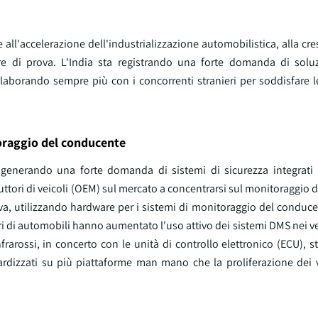
all'accelerazione dell'industrializzazione automobilistica, alla cre
ture di prova. L'India sta registrando una forte domanda di solu
llaborando sempre più con i concorrenti stranieri per soddisfare l
oraggio del conducente
ta generando una forte domanda di sistemi di sicurezza integrati n
duttori di veicoli (OEM) sul mercato a concentrarsi sul monitoraggio
iva, utilizzando hardware per i sistemi di monitoraggio del conduc
ori di automobili hanno aumentato l'uso attivo dei sistemi DMS nei veic
frarossi, in concerto con le unità di controllo elettronico (ECU),
dizzati su più piattaforme man mano che la proliferazione dei vei