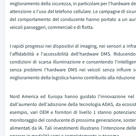
miglioramento della sicurezza, in particolare per l'hardware
attenzione o l'uso del telefono cellulare. Le campagne di sicur
del comportamento del conducente hanno portato a un aume
veicoli passeggeri, commerciali e di flotta.
I rapidi progressi nei dispositivi di imaging, nei sensori a in
l'affidabilità e l'accessibilità dell'hardware DMS. Riduce
condizioni di scarsa illuminazione e consentendo l'intelligen
senza problemi l'hardware DMS nei veicoli senza influire s
miglioramento della logistica hanno contribuito alla riduzione d
Nord America ed Europa hanno guidato l'innovazione nel s
dall'aumento dell'adozione della tecnologia ADAS, da ecosistem
esempio, vari OEM e fornitori di livello 1 stanno potenziand
monitoraggio del conducente di prossima generazione, sostenut
alimentati da IA. Tali investimenti illustrano l'intenzione del
operare in modalità semi o completamente autonoma.