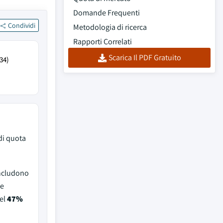
Domande Frequenti
Condividi
Metodologia di ricerca
Rapporti Correlati
Scarica Il PDF Gratuito
34)
i quota
includono
he
el
47%