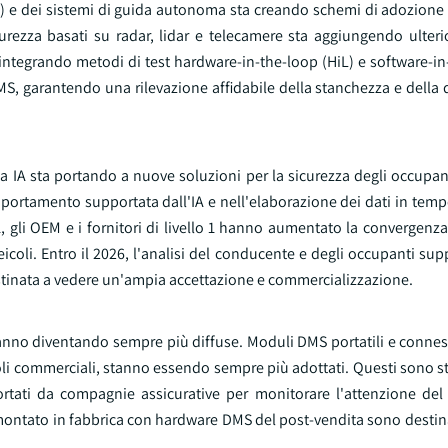
AS) e dei sistemi di guida autonoma sta creando schemi di adozione
rezza basati su radar, lidar e telecamere sta aggiungendo ulterior
ntegrando metodi di test hardware-in-the-loop (HiL) e software-in-
DMS, garantendo una rilevazione affidabile della stanchezza e della 
da IA sta portando a nuove soluzioni per la sicurezza degli occupant
omportamento supportata dall'IA e nell'elaborazione dei dati in tem
1, gli OEM e i fornitori di livello 1 hanno aumentato la convergenza
icoli. Entro il 2026, l'analisi del conducente e degli occupanti supp
destinata a vedere un'ampia accettazione e commercializzazione.
tanno diventando sempre più diffuse. Moduli DMS portatili e connes
coli commerciali, stanno essendo sempre più adottati. Questi sono st
portati da compagnie assicurative per monitorare l'attenzione de
 montato in fabbrica con hardware DMS del post-vendita sono destin
.