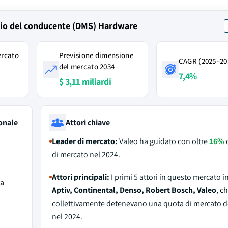
ggio del conducente (DMS) Hardware
ercato
Previsione dimensione
CAGR (2025–20
del mercato 2034
7,4%
$ 3,11 miliardi
onale
Attori chiave
Leader di mercato:
Valeo ha guidato con oltre
16%
d
di mercato nel 2024.
Attori principali:
I primi 5 attori in questo mercato 
da
Aptiv, Continental, Denso, Robert Bosch, Valeo
, c
collettivamente detenevano una quota di mercato d
nel 2024.