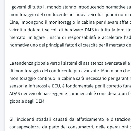
I governi di tutto il mondo stanno introducendo normative sulla
monitoraggio del conducente nei nuovi veicoli. I quadri normativ
Cina, impongono il monitoraggio in cabina per rilevare affat
veicoli a dotare i veicoli di hardware DMS in tutta la loro fl
mercato, mitigare i rischi di responsabilità e accelerare l'
normativa uno dei principali fattori di crescita per il mercato 
La tendenza globale verso i sistemi di assistenza avanzata al
di monitoraggio del conducente più avanzate. Man mano che i ve
monitoraggio continuo in cabina sarà necessario per garanti
sensori a infrarossi e ECU, è fondamentale per il corretto fun
ADAS nei veicoli passeggeri e commerciali è considerata un f
globale degli OEM.
Gli incidenti stradali causati da affaticamento e distraz
consapevolezza da parte dei consumatori, delle operazioni d