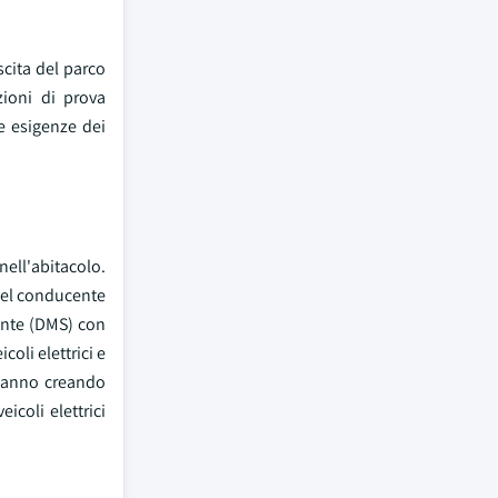
scita del parco
zioni di prova
e esigenze dei
ell'abitacolo.
 del conducente
ente (DMS) con
oli elettrici e
 stanno creando
coli elettrici