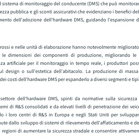
 del sistema di monitoraggio del conducente (DMS) che può monitora
ezza pubblica e gli sconti assicurativi che evidenziano i benefici d
nto dell'adozione dell'hardware DMS, guidando l'espansione de
frarossi e nelle unità di elaborazione hanno notevolmente migliorato
ndo le dimensioni dei componenti di produzione, migliorando le 
za artificiale per il monitoraggio in tempo reale, i produttori po
ul design o sull'estetica dell'abitacolo. La produzione di massa
ei costi dell'hardware DMS per espanderlo a diversi segmenti e tipi 
ettore dell'hardware DMS, spinti da normative sulla sicurezza 
i di R&S consolidati e da elevati livelli di penetrazione dei veicol
o i loro centri di R&S in Europa e negli Stati Uniti per sviluppar
e dallo sviluppo di sistemi di rilevamento dell'affaticamento e de
le regioni di aumentare la sicurezza stradale e consentire attivament