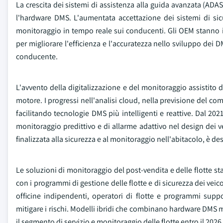
La crescita dei sistemi di assistenza alla guida avanzata (AD
l'hardware DMS. L'aumentata accettazione dei sistemi di sicu
monitoraggio in tempo reale sui conducenti. Gli OEM stanno i
per migliorare l'efficienza e l'accuratezza nello sviluppo dei 
conducente.
L'avvento della digitalizzazione e del monitoraggio assistito 
motore. I progressi nell'analisi cloud, nella previsione del c
facilitando tecnologie DMS più intelligenti e reattive. Dal 202
monitoraggio predittivo e di allarme adattivo nel design dei ve
finalizzata alla sicurezza e al monitoraggio nell'abitacolo, è 
Le soluzioni di monitoraggio del post-vendita e delle flotte s
con i programmi di gestione delle flotte e di sicurezza dei vei
officine indipendenti, operatori di flotte e programmi sup
mitigare i rischi. Modelli ibridi che combinano hardware DMS
il segmento di servizio e monitoraggio delle flotte entro il 2026