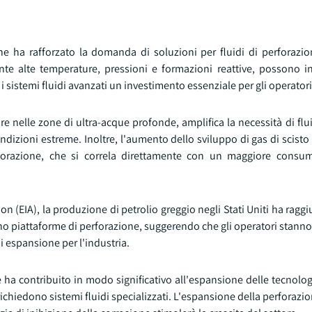
e ha rafforzato la domanda di soluzioni per fluidi di perforazion
ente alte temperature, pressioni e formazioni reattive, possono i
 sistemi fluidi avanzati un investimento essenziale per gli operatori
e nelle zone di ultra-acque profonde, amplifica la necessità di fluid
dizioni estreme. Inoltre, l'aumento dello sviluppo di gas di scisto
forazione, che si correla direttamente con un maggiore consum
 (EIA), la produzione di petrolio greggio negli Stati Uniti ha ragg
meno piattaforme di perforazione, suggerendo che gli operatori stann
i espansione per l'industria.
a contribuito in modo significativo all'espansione delle tecnologi
chiedono sistemi fluidi specializzati. L'espansione della perforazi