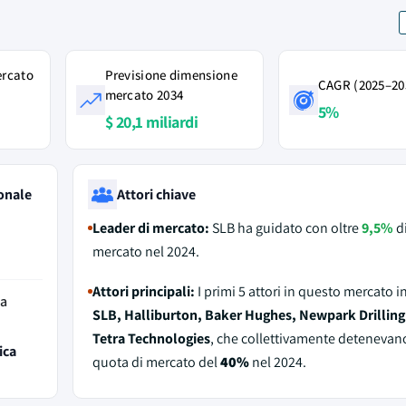
ercato
Previsione dimensione
CAGR (2025–20
mercato 2034
5%
$ 20,1 miliardi
onale
Attori chiave
Leader di mercato:
SLB ha guidato con oltre
9,5%
di
mercato nel 2024.
Attori principali:
I primi 5 attori in questo mercato 
da
SLB, Halliburton, Baker Hughes, Newpark Drilling 
Tetra Technologies
, che collettivamente detenevan
ica
quota di mercato del
40%
nel 2024.