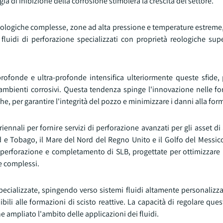
a di inibizione della corrosione stimolerà la crescita del settore.
geologiche complesse, zone ad alta pressione e temperature estrem
 fluidi di perforazione specializzati con proprietà reologiche super
ofonde e ultra-profonde intensifica ulteriormente queste sfide, p
ambienti corrosivi. Questa tendenza spinge l'innovazione nelle fo
che, per garantire l'integrità del pozzo e minimizzare i danni alla fo
nnali per fornire servizi di perforazione avanzati per gli asset di
d e Tobago, il Mare del Nord del Regno Unito e il Golfo del Messic
di perforazione e completamento di SLB, progettate per ottimizzare l
re complessi.
ecializzate, spingendo verso sistemi fluidi altamente personalizza
bili alle formazioni di scisto reattive. La capacità di regolare qu
e ampliato l'ambito delle applicazioni dei fluidi.