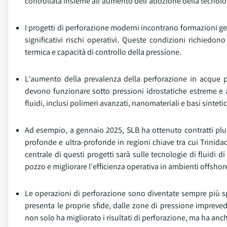
controllata insieme all'aumento dell'adozione della tecnologi
I progetti di perforazione moderni incontrano formazioni 
significativi rischi operativi. Queste condizioni richiedono
termica e capacità di controllo della pressione.
L'aumento della prevalenza della perforazione in acque pr
devono funzionare sotto pressioni idrostatiche estreme e 
fluidi, inclusi polimeri avanzati, nanomateriali e basi sinteti
Ad esempio, a gennaio 2025, SLB ha ottenuto contratti plurie
profonde e ultra-profonde in regioni chiave tra cui Trinida
centrale di questi progetti sarà sulle tecnologie di fluidi 
pozzo e migliorare l'efficienza operativa in ambienti offsho
Le operazioni di perforazione sono diventate sempre più sp
presenta le proprie sfide, dalle zone di pressione imprevedi
non solo ha migliorato i risultati di perforazione, ma ha anch