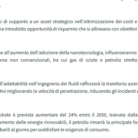
.
 di supporto a un asset strategico nell'ottimizzazione dei costi e 
uidi ha introdotto opportunità di risparmio che si allineano con obietti
ieme all'aumento dell'adozione della nanotecnologia, influenzerann
sorse non convenzionali, tra cui gas di scisto e petrolio strett
adattabilità nell'ingegneria dei fluidi rafforzerà la traiettoria azie
ivi migliorando la velocità di penetrazione, riducendo gli incidenti d
bale è prevista aumentare del 24% entro il 2050, trainata dalla 
to delle energie rinnovabili, il petrolio rimarrà la principale fo
 barili al giorno per soddisfare le esigenze di consumo.