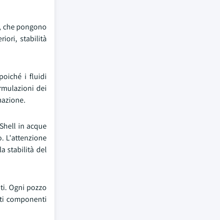
e, che pongono
iori, stabilità
oiché i fluidi
rmulazioni dei
rmazione.
 Shell in acque
o. L'attenzione
a stabilità del
ti. Ogni pozzo
esti componenti