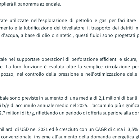
mplierà il panorama aziendale.
te utilizzate nell'esplorazione di petrolio e gas per facilitare 
to e la lubrificazione del trivellatore, il trasporto dei detriti in 
'acqua, a base di olio o sintetici, questi fluidi sono progettati 
ale nel supportare operazioni di perforazione efficienti e sicure,
 La loro funzione è evoluta oltre la semplice circolazione pe
ozzo, nel controllo della pressione e nell'ottimizzazione delle 
obale sono previste in aumento di una media di 2,1 milioni di barili 
di b/g di accumulo annuale medio nel 2025. L'accumulo più significa
,7 milioni di b/g, riflettendo un periodo di offerta superiore alla 
miliardi di USD nel 2021 ed è cresciuto con un CAGR di circa il 3,5% f
 convenzionale, insieme all'aumento della domanda energetica g