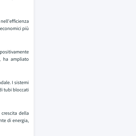
nell'efficienza
vi economici più
o positivamente
o, ha ampliato
ndale. I sistemi
i tubi bloccati
crescita della
nte di energia,