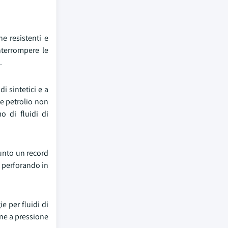
e resistenti e
nterrompere le
.
i sintetici e a
 e petrolio non
o di fluidi di
iunto un record
o perforando in
e per fluidi di
one a pressione