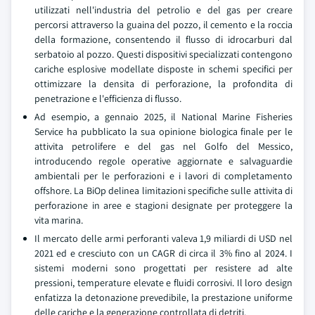
utilizzati nell'industria del petrolio e del gas per creare
percorsi attraverso la guaina del pozzo, il cemento e la roccia
della formazione, consentendo il flusso di idrocarburi dal
serbatoio al pozzo. Questi dispositivi specializzati contengono
cariche esplosive modellate disposte in schemi specifici per
ottimizzare la densita di perforazione, la profondita di
penetrazione e l'efficienza di flusso.
Ad esempio, a gennaio 2025, il National Marine Fisheries
Service ha pubblicato la sua opinione biologica finale per le
attivita petrolifere e del gas nel Golfo del Messico,
introducendo regole operative aggiornate e salvaguardie
ambientali per le perforazioni e i lavori di completamento
offshore. La BiOp delinea limitazioni specifiche sulle attivita di
perforazione in aree e stagioni designate per proteggere la
vita marina.
Il mercato delle armi perforanti valeva 1,9 miliardi di USD nel
2021 ed e cresciuto con un CAGR di circa il 3% fino al 2024. I
sistemi moderni sono progettati per resistere ad alte
pressioni, temperature elevate e fluidi corrosivi. Il loro design
enfatizza la detonazione prevedibile, la prestazione uniforme
delle cariche e la generazione controllata di detriti.