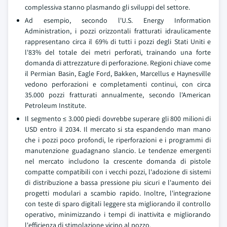
complessiva stanno plasmando gli sviluppi del settore.
Ad esempio, secondo l'U.S. Energy Information
Administration, i pozzi orizzontali fratturati idraulicamente
rappresentano circa il 69% di tutti i pozzi degli Stati Uniti e
l'83% del totale dei metri perforati, trainando una forte
domanda di attrezzature di perforazione. Regioni chiave come
il Permian Basin, Eagle Ford, Bakken, Marcellus e Haynesville
vedono perforazioni e completamenti continui, con circa
35.000 pozzi fratturati annualmente, secondo l'American
Petroleum Institute.
Il segmento ≤ 3.000 piedi dovrebbe superare gli 800 milioni di
USD entro il 2034. Il mercato si sta espandendo man mano
che i pozzi poco profondi, le riperforazioni e i programmi di
manutenzione guadagnano slancio. Le tendenze emergenti
nel mercato includono la crescente domanda di pistole
compatte compatibili con i vecchi pozzi, l'adozione di sistemi
di distribuzione a bassa pressione piu sicuri e l'aumento dei
progetti modulari a scambio rapido. Inoltre, l'integrazione
con teste di sparo digitali leggere sta migliorando il controllo
operativo, minimizzando i tempi di inattivita e migliorando
l'efficienza di stimolazione vicino al pozzo.