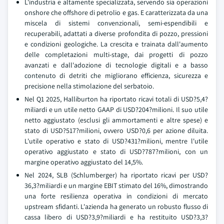
L'industria e altamente specializzata, servendo sia operazioni
onshore che offshore di petrolio e gas. E caratterizzata da una
miscela di sistemi convenzionali, semi-espendibili e
recuperabili, adattati a diverse profondita di pozzo, pressioni
e condizioni geologiche. La crescita e trainata dall'aumento
delle completazioni multi-stage, dai progetti di pozzo
avanzati e dall'adozione di tecnologie digitali e a basso
contenuto di detriti che migliorano efficienza, sicurezza e
precisione nella stimolazione del serbatoio.
Nel Q1 2025, Halliburton ha riportato ricavi totali di USD?5,4?
miliardi e un utile netto GAAP di USD?204?milioni. Il suo utile
netto aggiustato (esclusi gli ammortamenti e altre spese) e
stato di USD?517?milioni, ovvero USD?0,6 per azione diluita.
L'utile operativo e stato di USD?431?milioni, mentre l'utile
operativo aggiustato e stato di USD?787?milioni, con un
margine operativo aggiustato del 14,5%.
Nel 2024, SLB (Schlumberger) ha riportato ricavi per USD?
36,3?miliardi e un margine EBIT stimato del 16%, dimostrando
una forte resilienza operativa in condizioni di mercato
upstream sfidanti. L'azienda ha generato un robusto flusso di
cassa libero di USD?3,9?miliardi e ha restituito USD?3,3?