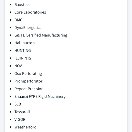
Baosteel
Core Laboratories
DMC
DynaEnergetics
G&H Diversified Manufacturing
Halliburton
HUNTING
ILJIN NTS
NOV
Oso Perforating
Promperforator
Repeat Precision
Shaanxi FYPE Rigid Machinery
SLB
Tassaroli
VIGOR
Weatherford