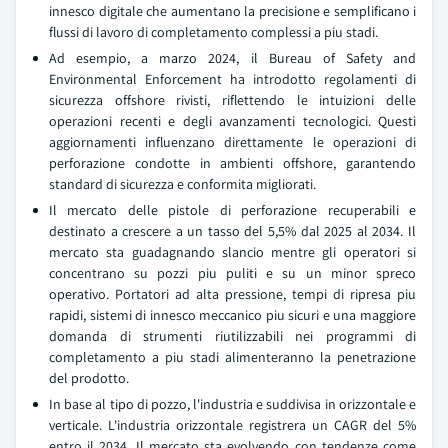
innesco digitale che aumentano la precisione e semplificano i
flussi di lavoro di completamento complessi a piu stadi.
Ad esempio, a marzo 2024, il Bureau of Safety and
Environmental Enforcement ha introdotto regolamenti di
sicurezza offshore rivisti, riflettendo le intuizioni delle
operazioni recenti e degli avanzamenti tecnologici. Questi
aggiornamenti influenzano direttamente le operazioni di
perforazione condotte in ambienti offshore, garantendo
standard di sicurezza e conformita migliorati.
Il mercato delle pistole di perforazione recuperabili e
destinato a crescere a un tasso del 5,5% dal 2025 al 2034. Il
mercato sta guadagnando slancio mentre gli operatori si
concentrano su pozzi piu puliti e su un minor spreco
operativo. Portatori ad alta pressione, tempi di ripresa piu
rapidi, sistemi di innesco meccanico piu sicuri e una maggiore
domanda di strumenti riutilizzabili nei programmi di
completamento a piu stadi alimenteranno la penetrazione
del prodotto.
In base al tipo di pozzo, l'industria e suddivisa in orizzontale e
verticale. L'industria orizzontale registrera un CAGR del 5%
entro il 2034. Il mercato sta evolvendo con tendenze come