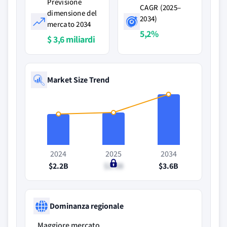
Previsione
CAGR (2025–
dimensione del
2034)
mercato 2034
5,2%
$ 3,6 miliardi
Market Size Trend
2024
2025
2034
$2.2B
$2.3B
$3.6B
Dominanza regionale
Maggiore mercato