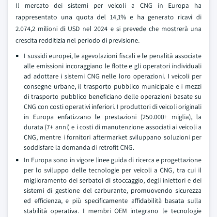
Il mercato dei sistemi per veicoli a CNG in Europa ha
rappresentato una quota del 14,1% e ha generato ricavi di
2.074,2 milioni di USD nel 2024 e si prevede che mostrerà una
crescita redditizia nel periodo di previsione.
I sussidi europei, le agevolazioni fiscali e le penalità associate
alle emissioni incoraggiano le flotte e gli operatori individuali
ad adottare i sistemi CNG nelle loro operazioni. I veicoli per
consegne urbane, il trasporto pubblico municipale e i mezzi
di trasporto pubblico beneficiano delle operazioni basate su
CNG con costi operativi inferiori. I produttori di veicoli originali
in Europa enfatizzano le prestazioni (250.000+ miglia), la
durata (7+ anni) e i costi di manutenzione associati ai veicoli a
CNG, mentre i fornitori aftermarket sviluppano soluzioni per
soddisfare la domanda di retrofit CNG.
In Europa sono in vigore linee guida di ricerca e progettazione
per lo sviluppo delle tecnologie per veicoli a CNG, tra cui il
miglioramento dei serbatoi di stoccaggio, degli iniettori e dei
sistemi di gestione del carburante, promuovendo sicurezza
ed efficienza, e più specificamente affidabilità basata sulla
stabilità operativa. I membri OEM integrano le tecnologie