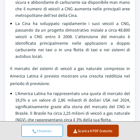
sicura e abbondante di carburante sia disponibile man mano
che il numero di veicoli a CNG aumenta nelle principali aree
metropolitane dell'est della Cina.
La Cina ha sviluppato rapidamente i suoi veicoli a CNG,
passando da un progetto dimostrativo iniziale a circa 48.800
veicoli a CNG entro il 2008. L'attenzione del mercato è
identificata principalmente nelle applicazioni a doppio
carburante nei taxi o in una flotta di taxi e nei sistemi di
autobus locali.
Il mercato dei sistemi di veicoli a gas naturale compresso in
America Latina è previsto mostrare una crescita redditizia nel
periodo di previsione.
L'America Latina ha rappresentato una quota di mercato del
19,5% e un valore di 2,86 miliardi di dollari USA nel 2024,
significativamente grazie alla storia del mercato del CNG in
Brasile. Il Brasile ha circa 2,25 milioni di veicoli a gas naturale
(NGV), che rappresentano circa il 3% della sua flotta.
Il Brasile è al 5° posto per l'adozione di NGV a livello globale e
Chiamaci
Scarica Il PDF Gratuito
il Piano Nazionale del Gas Naturale (PLANGÁS), un'iniziativa