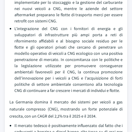
implementate per lo stoccaggio e la gestione del carburante
nei nuovi veicoli a CNG, mentre le aziende del settore
aftermarket preparano le flotte di trasporto merci per essere
retrofit con sistemi CNG.
L'integrazione del CNG con i fornitori di energia e gli
sviluppatori di infrastrutture più ampi porta a reti di
rifornimento affidabili e al bisogno sociale residuo per le
flotte e gli operatori privati che cercano di penetrare un
modello operativo di veicoli a CNG ecologico con una positiva
penetrazione di mercato. In concomitanza con le politiche e
la legislazione utilizzate per promuovere conseguenze
ambientali favorevoli per il CNG, la continua promozione
dell'innovazione per i veicoli a CNG e l'acquisizione di forti
politiche di settore ambientale consentono alla tecnologia
CNG di continuare a far crescere i mercati di individui e flotte.
La Germania domina il mercato dei sistemi per veicoli a gas
naturale compresso (CNG), mostrando un forte potenziale di
crescita, con un CAGR del 2,1% tra il 2025 e il 2034.
Il mercato tedesco è positivamente influenzato dal fatto che i
carburanti a benzina e diesel hanno alte tasse su di essi per