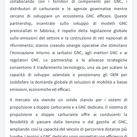
collaborando con i fornitori di componenti per GNC, i
distributori di carburante e le agenzie governative mentre
cercano di sviluppare un ecosistema GNC efficace. Queste
partnership, incentrate sullo sviluppo di modelli GNC
preinstallati in fabbrica, il rispetto della legislazione globale
sulle emissioni del settore e la costruzione di reti nazionali di
rifornimento, stanno creando sinergie operative che stimolano
l'innovazione intorno ai serbatoi GNC, agli iniettori GNC e ai
regolatori GNC. Le partnership e le alleanze strategiche
consentono il trasferimento tecnologico, una via per scalare la
capacità di sviluppo aziendale e posizionano gli OEM per
soddisfare la domanda globale di soluzioni di mobilità a basse
emissioni, economiche ed efficaci.
Il mercato sta vivendo un solido slancio per i sistemi di
propulsione a doppio carburante e a GNC dedicato. Il sistema di
propulsione a doppio carburante offre ai conducenti la
flessibilità di passare dalla benzina o dal gasolio al GNC,
ampliando così la capacità del veicolo di percorrere distanze più
lunghe. I motori a GNC dedicato sono progettati con efficienza di