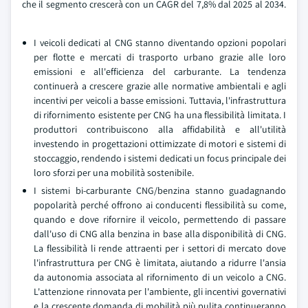
che il segmento crescerà con un CAGR del 7,8% dal 2025 al 2034.
I veicoli dedicati al CNG stanno diventando opzioni popolari
per flotte e mercati di trasporto urbano grazie alle loro
emissioni e all'efficienza del carburante. La tendenza
continuerà a crescere grazie alle normative ambientali e agli
incentivi per veicoli a basse emissioni. Tuttavia, l'infrastruttura
di rifornimento esistente per CNG ha una flessibilità limitata. I
produttori contribuiscono alla affidabilità e all'utilità
investendo in progettazioni ottimizzate di motori e sistemi di
stoccaggio, rendendo i sistemi dedicati un focus principale dei
loro sforzi per una mobilità sostenibile.
I sistemi bi-carburante CNG/benzina stanno guadagnando
popolarità perché offrono ai conducenti flessibilità su come,
quando e dove rifornire il veicolo, permettendo di passare
dall'uso di CNG alla benzina in base alla disponibilità di CNG.
La flessibilità li rende attraenti per i settori di mercato dove
l'infrastruttura per CNG è limitata, aiutando a ridurre l'ansia
da autonomia associata al rifornimento di un veicolo a CNG.
L'attenzione rinnovata per l'ambiente, gli incentivi governativi
e la crescente domanda di mobilità più pulita continueranno