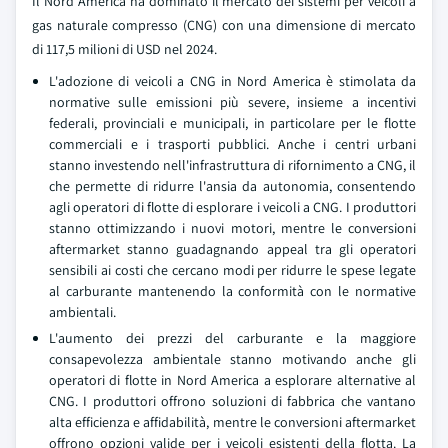
Il Nord America ha dominato il mercato dei sistemi per veicoli a
gas naturale compresso (CNG) con una dimensione di mercato
di 117,5 milioni di USD nel 2024.
L'adozione di veicoli a CNG in Nord America è stimolata da
normative sulle emissioni più severe, insieme a incentivi
federali, provinciali e municipali, in particolare per le flotte
commerciali e i trasporti pubblici. Anche i centri urbani
stanno investendo nell'infrastruttura di rifornimento a CNG, il
che permette di ridurre l'ansia da autonomia, consentendo
agli operatori di flotte di esplorare i veicoli a CNG. I produttori
stanno ottimizzando i nuovi motori, mentre le conversioni
aftermarket stanno guadagnando appeal tra gli operatori
sensibili ai costi che cercano modi per ridurre le spese legate
al carburante mantenendo la conformità con le normative
ambientali.
L'aumento dei prezzi del carburante e la maggiore
consapevolezza ambientale stanno motivando anche gli
operatori di flotte in Nord America a esplorare alternative al
CNG. I produttori offrono soluzioni di fabbrica che vantano
alta efficienza e affidabilità, mentre le conversioni aftermarket
offrono opzioni valide per i veicoli esistenti della flotta. La