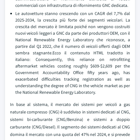
commerciali con infrastruttura di rifornimento GNC dedicata.
Le autovetture stanno crescendo con un CAGR del 7,7% dal
2025-2034, la crescita più forte dei segmenti veicolari. La
crescita del mercato è limitata poiché non vengono costruiti
nuovi veicoli leggeri a GNC da parte dei produttori OEM, con il
National Renewable Energy Laboratory che riconosce, a
partire dal Q1 2022, che il numero di veicoli offerti dagli OEM
sembra stagnante.Ecco il contenuto HTML tradotto in
italiano: Consequently, this reliance on retrofitting
aftermarket vehicles costing roughly $609-$2,609 per the
Government Accountability Office fifty years ago, has
exacerbated difficulties tracking registration as well as
understanding the degree of CNG in the vehicle market as per
the National Renewable Energy Laboratory.
In base al sistema, il mercato dei sistemi per veicoli a gas
naturale compresso (CNG) è suddiviso in sistemi dedicati al CNG,
sistemi bi-carburante (CNG/Benzina) e sistemi a doppio
carburante (CNG/Diesel). Il segmento dei sistemi dedicati al CNG
domina il mercato con una quota del 47% nel 2024, e si prevede