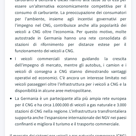
essere un'alternativa economicamente competitiva per il
consumo di carburante. La preoccupazione dei consumatori
per l'ambiente, insieme agli incentivi governativi per
l'impegno nel CNG, contribuisce anche alla popolarità dei
veicoli a CNG oltre l'economia. Per questo motivo, molte
autostrade in Germania hanno una rete consolidata di
stazioni di rifornimento per distanze estese per il
funzionamento dei veicoli a CNG.
I veicoli commerciali stanno guidando la crescita
dell'impegno di mercato, mentre gli autobus, i camion e i
veicoli di consegna a CNG stanno dimostrando vantaggi
operativi ed economici. C'è ancora un interesse limitato nei
veicoli passeggeri oltre l'infrastruttura per i veicoli a CNG e la
disponibilità in alcune aree metropolitane.
La Germania è un partecipante alla più ampia rete europea
per il CNG e ha circa 1.000.000 di veicoli a gas naturale e 3.000
stazioni di CNG nella regione. L'infrastruttura transfrontaliera
supporta anche l'espansione internazionale dei NGV nei paesi
confinanti e migliora il turismo e il trasporto commerciale.
Il mercato dei sistemi per veicoli a gas naturale compresso (CNG)