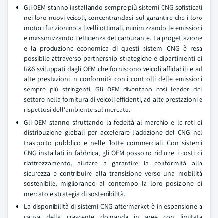
Gli OEM stanno installando sempre più sistemi CNG sofisticati
nei loro nuovi veicoli, concentrandosi sul garantire che i loro
motori funzionino a livelli ottimali, minimizzando le emissioni
e massimizzando l'efficienza del carburante. La progettazione
e la produzione economica di questi sistemi CNG è resa
possibile attraverso partnership strategiche e dipartimenti di
R&S sviluppati dagli OEM che forniscono veicoli affidabili e ad
alte prestazioni in conformità con i controlli delle emissioni
sempre più stringenti. Gli OEM diventano così leader del
settore nella fornitura di veicoli efficienti, ad alte prestazioni e
rispettosi dell'ambiente sul mercato.
Gli OEM stanno sfruttando la fedeltà al marchio e le reti di
distribuzione globali per accelerare l'adozione del CNG nel
trasporto pubblico e nelle flotte commerciali. Con sistemi
CNG installati in fabbrica, gli OEM possono ridurre i costi di
riattrezzamento, aiutare a garantire la conformità alla
sicurezza e contribuire alla transizione verso una mobilità
sostenibile, migliorando al contempo la loro posizione di
mercato e strategia di sostenibilità.
La disponibilità di sistemi CNG aftermarket è in espansione a
causa della crescente domanda in aree con limitata