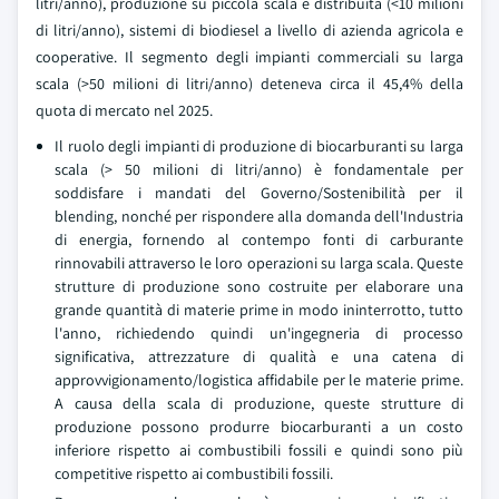
litri/anno), produzione su piccola scala e distribuita (<10 milioni
di litri/anno), sistemi di biodiesel a livello di azienda agricola e
cooperative. Il segmento degli impianti commerciali su larga
scala (>50 milioni di litri/anno) deteneva circa il 45,4% della
quota di mercato nel 2025.
Il ruolo degli impianti di produzione di biocarburanti su larga
scala (> 50 milioni di litri/anno) è fondamentale per
soddisfare i mandati del Governo/Sostenibilità per il
blending, nonché per rispondere alla domanda dell'Industria
di energia, fornendo al contempo fonti di carburante
rinnovabili attraverso le loro operazioni su larga scala. Queste
strutture di produzione sono costruite per elaborare una
grande quantità di materie prime in modo ininterrotto, tutto
l'anno, richiedendo quindi un'ingegneria di processo
significativa, attrezzature di qualità e una catena di
approvvigionamento/logistica affidabile per le materie prime.
A causa della scala di produzione, queste strutture di
produzione possono produrre biocarburanti a un costo
inferiore rispetto ai combustibili fossili e quindi sono più
competitive rispetto ai combustibili fossili.