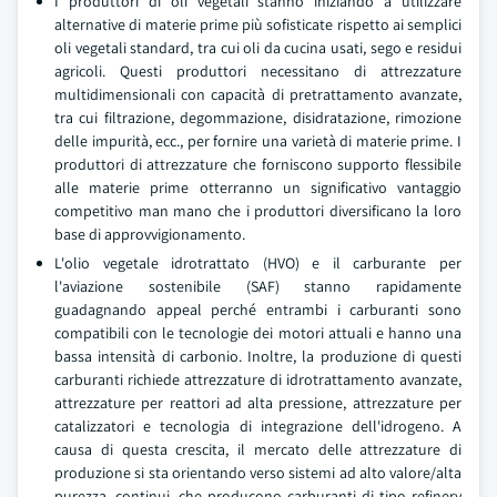
I produttori di oli vegetali stanno iniziando a utilizzare
alternative di materie prime più sofisticate rispetto ai semplici
oli vegetali standard, tra cui oli da cucina usati, sego e residui
agricoli. Questi produttori necessitano di attrezzature
multidimensionali con capacità di pretrattamento avanzate,
tra cui filtrazione, degommazione, disidratazione, rimozione
delle impurità, ecc., per fornire una varietà di materie prime. I
produttori di attrezzature che forniscono supporto flessibile
alle materie prime otterranno un significativo vantaggio
competitivo man mano che i produttori diversificano la loro
base di approvvigionamento.
L'olio vegetale idrotrattato (HVO) e il carburante per
l'aviazione sostenibile (SAF) stanno rapidamente
guadagnando appeal perché entrambi i carburanti sono
compatibili con le tecnologie dei motori attuali e hanno una
bassa intensità di carbonio. Inoltre, la produzione di questi
carburanti richiede attrezzature di idrotrattamento avanzate,
attrezzature per reattori ad alta pressione, attrezzature per
catalizzatori e tecnologia di integrazione dell'idrogeno. A
causa di questa crescita, il mercato delle attrezzature di
produzione si sta orientando verso sistemi ad alto valore/alta
purezza, continui, che producono carburanti di tipo refinery