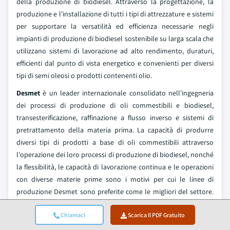
della produzione di biodiesel. Attraverso la progettazione, la
produzione e l'installazione di tutti i tipi di attrezzature e sistemi
per supportare la versatilità ed efficienza necessarie negli
impianti di produzione di biodiesel sostenibile su larga scala che
utilizzano sistemi di lavorazione ad alto rendimento, duraturi,
efficienti dal punto di vista energetico e convenienti per diversi
tipi di semi oleosi o prodotti contenenti olio.
Desmet
è un leader internazionale consolidato nell'ingegneria
dei processi di produzione di oli commestibili e biodiesel,
transesterificazione, raffinazione a flusso inverso e sistemi di
pretrattamento della materia prima. La capacità di produrre
diversi tipi di prodotti a base di oli commestibili attraverso
l'operazione dei loro processi di produzione di biodiesel, nonché
la flessibilità, le capacità di lavorazione continua e le operazioni
con diverse materie prime sono i motivi per cui le linee di
produzione Desmet sono preferite come le migliori del settore.
Grazie a decenni di esperienza nella tecnologia dei semi oleosi e
Chiamaci
Scarica Il PDF Gratuito
delle raffinerie, Desmet dispone degli strumenti necessari per
consentire la produzione di biodiesel ad alta purezza attraverso