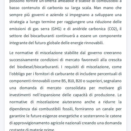
possono fornire un'offerta affidabile e stabile di combustibili a
basso contenuto di carbonio su larga scala. Man mano che
sempre più governi e aziende si impegnano a sviluppare una
strategia a lungo termine per raggiungere una riduzione delle
emissioni di gas serra (GHG) e di anidride carbonica (CO2), il
settore dei biocarburanti continuerà a essere un componente
integrante del futuro globale delle energie rinnovabili.
Le normative di miscelazione stabilite dal governo creeranno
successivamente condizioni di mercato favorevoli alla crescita
del biodiesel/biocarburanti. I requisiti di miscelazione, come
l'obbligo per i fornitori di carburante di includere percentuali di
componenti rinnovabili come B5, B10, B20 o superiori, segnalano
una domanda di mercato consolidata per motivare gli
investimenti nell'espansione delle capacità di produzione. Le
normative di miscelazione aiuteranno anche a ridurre la
dipendenza dai combustibili fossili, forniranno un canale per
garantire le future esigenze energetiche e sosterranno le catene
di approvvigionamento agricole nazionali creando una domanda
costante di materie prime.