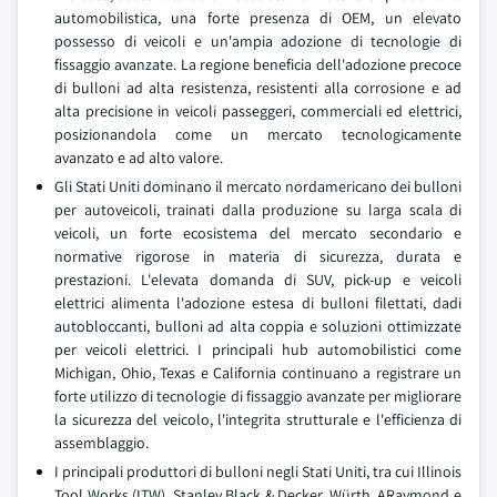
automobilistica, una forte presenza di OEM, un elevato
possesso di veicoli e un'ampia adozione di tecnologie di
fissaggio avanzate. La regione beneficia dell'adozione precoce
di bulloni ad alta resistenza, resistenti alla corrosione e ad
alta precisione in veicoli passeggeri, commerciali ed elettrici,
posizionandola come un mercato tecnologicamente
avanzato e ad alto valore.
Gli Stati Uniti dominano il mercato nordamericano dei bulloni
per autoveicoli, trainati dalla produzione su larga scala di
veicoli, un forte ecosistema del mercato secondario e
normative rigorose in materia di sicurezza, durata e
prestazioni. L'elevata domanda di SUV, pick-up e veicoli
elettrici alimenta l'adozione estesa di bulloni filettati, dadi
autobloccanti, bulloni ad alta coppia e soluzioni ottimizzate
per veicoli elettrici. I principali hub automobilistici come
Michigan, Ohio, Texas e California continuano a registrare un
forte utilizzo di tecnologie di fissaggio avanzate per migliorare
la sicurezza del veicolo, l'integrita strutturale e l'efficienza di
assemblaggio.
I principali produttori di bulloni negli Stati Uniti, tra cui Illinois
Tool Works (ITW), Stanley Black & Decker, Würth, ARaymond e