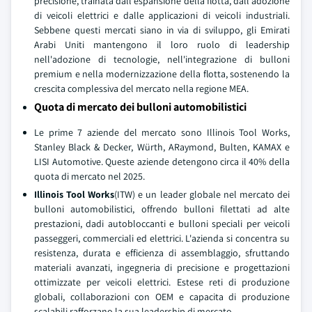
precisione, trainata dall'espansione della flotta, dall'adozione
di veicoli elettrici e dalle applicazioni di veicoli industriali.
Sebbene questi mercati siano in via di sviluppo, gli Emirati
Arabi Uniti mantengono il loro ruolo di leadership
nell'adozione di tecnologie, nell'integrazione di bulloni
premium e nella modernizzazione della flotta, sostenendo la
crescita complessiva del mercato nella regione MEA.
Quota di mercato dei bulloni automobilistici
Le prime 7 aziende del mercato sono Illinois Tool Works,
Stanley Black & Decker, Würth, ARaymond, Bulten, KAMAX e
LISI Automotive. Queste aziende detengono circa il 40% della
quota di mercato nel 2025.
Illinois Tool Works
(ITW) e un leader globale nel mercato dei
bulloni automobilistici, offrendo bulloni filettati ad alte
prestazioni, dadi autobloccanti e bulloni speciali per veicoli
passeggeri, commerciali ed elettrici. L'azienda si concentra su
resistenza, durata e efficienza di assemblaggio, sfruttando
materiali avanzati, ingegneria di precisione e progettazioni
ottimizzate per veicoli elettrici. Estese reti di produzione
globali, collaborazioni con OEM e capacita di produzione
scalabili rafforzano la sua leadership di mercato.