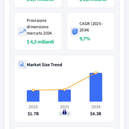
Previsione
CAGR (2025–
dimensione
2034)
mercato 2034
9,7%
$ 4,3 miliardi
Market Size Trend
2024
2025
2034
$1.7B
$1.8B
$4.3B