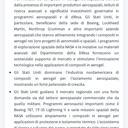
dalla presenza di importanti produttori aerospaziali, istituti di
ricerca avanzati e significativi investimenti governativi in
programmi aerospaziali e di difesa. Gli Stati Uniti, in
particolare, beneficiano della sede di Boeing, Lockheed
Martin, Northrop Grumman e altre importanti aziende
aerospaziali che stanno attivamente integrando i compositi in
aerogel nei loro progetti di aeromobili e spaziali. I programmi
di esplorazione spaziale della NASA e le iniziative sui materiali
avanzati del Dipartimento della Difesa forniscono un
sostanziale supporto di mercato e stimolano l'innovazione
tecnologica nelle applicazioni di compositi in aerogel.
Gli Stati Uniti dominano l'industria nordamericana di
compositi in aerogel per l'isolamento aerospaziale,
mostrando un forte potenziale di crescita.
Gli Stati Uniti guidano il mercato regionale con una forte
domanda sia dal settore aerospaziale commerciale che da
quello militare. Programmi aeronautici importanti come il
Boeing 787, l'F-35 Lightning II e varie missioni spaziali della
NASA utilizzano ampiamente i compositi in aerogel per
applicazioni di protezione e isolamento termico. L'ecosistema
di ricerca e sviluppo del paese, supportato da istituzioni come