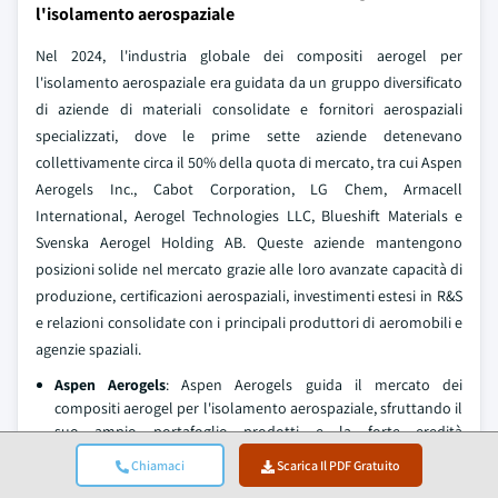
l'isolamento aerospaziale
Nel 2024, l'industria globale dei compositi aerogel per
l'isolamento aerospaziale era guidata da un gruppo diversificato
di aziende di materiali consolidate e fornitori aerospaziali
specializzati, dove le prime sette aziende detenevano
collettivamente circa il 50% della quota di mercato, tra cui Aspen
Aerogels Inc., Cabot Corporation, LG Chem, Armacell
International, Aerogel Technologies LLC, Blueshift Materials e
Svenska Aerogel Holding AB. Queste aziende mantengono
posizioni solide nel mercato grazie alle loro avanzate capacità di
produzione, certificazioni aerospaziali, investimenti estesi in R&S
e relazioni consolidate con i principali produttori di aeromobili e
agenzie spaziali.
Aspen Aerogels
: Aspen Aerogels guida il mercato dei
compositi aerogel per l'isolamento aerospaziale, sfruttando il
suo ampio portafoglio prodotti e la forte eredità
aerospaziale. La leadership dell'azienda si basa su estese
Chiamaci
Scarica Il PDF Gratuito
certificazioni aerospaziali e prestazioni comprovate in