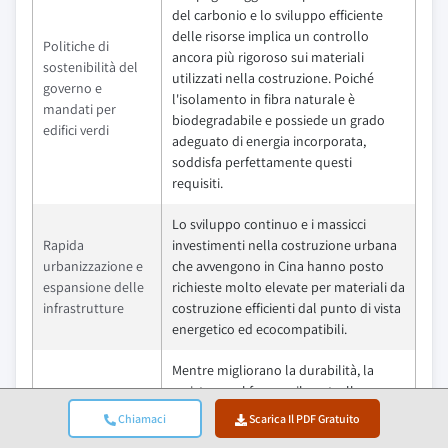
del carbonio e lo sviluppo efficiente
delle risorse implica un controllo
Politiche di
ancora più rigoroso sui materiali
sostenibilità del
utilizzati nella costruzione. Poiché
governo e
l'isolamento in fibra naturale è
mandati per
biodegradabile e possiede un grado
edifici verdi
adeguato di energia incorporata,
soddisfa perfettamente questi
requisiti.
Lo sviluppo continuo e i massicci
Rapida
investimenti nella costruzione urbana
urbanizzazione e
che avvengono in Cina hanno posto
espansione delle
richieste molto elevate per materiali da
infrastrutture
costruzione efficienti dal punto di vista
energetico ed ecocompatibili.
Mentre migliorano la durabilità, la
resistenza al fuoco e il controllo
Avanzamenti
dell'umidità dell'isolamento in fibra
Chiamaci
Scarica Il PDF Gratuito
tecnologici nella
naturale, le innovazioni nel
lavorazione dei