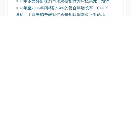
2025年多元醇甜味剂市场规模预计为42亿美元，预计
2026年至2035年间将以5.4%的复合年增长率（CAGR）
增长，主要受消费者对低热量甜味剂需求上升的推
动。...
阿纳托食用色素市场
下载免费 PDF
发布日期
:
August 2024
页数
:
145
CAGR:
6
%
预测期
:
2026-2035
2025年，胭脂树橙食用色素市场规模预计为2.353亿美
元，预计在2026至2035年间将以6%的年复合增长率增
长，主要受天然食用色素需求上升的推动。...
非转基因酸奶市场