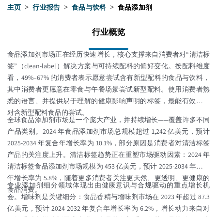
主页
>
行业报告
>
食品与饮料
>
食品添加剂
行业概览
食品添加剂市场正在经历快速增长，核心支撑来自消费者对“清洁标
签”（clean-label）解决方案与可持续配料的偏好变化。按配料维度
看，49%–67% 的消费者表示愿意尝试含有新型配料的食品与饮料，
其中消费者更愿意在零食与午餐场景尝试新型配料。使用消费者熟
悉的语言、并提供易于理解的健康影响声明的标签，最能有效促进
对含新型配料食品的尝试。
全球食品添加剂市场是一个庞大产业，并持续增长——覆盖许多不同
产品类别。2024 年食品添加剂市场总规模超过 1,242 亿美元，预计
2025-2034 年复合年增长率为 10.1%，部分原因是消费者对清洁标签
产品的关注度上升。清洁标签趋势正在重塑市场驱动因素：2024 年
清洁标签食品添加剂市场规模为 453 亿美元，预计 2025-2034 年复合
年增长率为 5.8%，随着更多消费者关注更天然、更透明、更健康的
专业添加剂细分领域体现出由健康意识与合规驱动的重点增长机
食品消费。
会。增味剂是关键细分：食品香精与增味剂市场在 2023 年超过 87.3
亿美元，预计 2024-2032 年复合年增长率为 6.2%，增长动力来自对