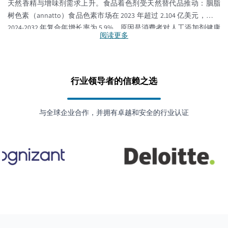
天然香精与增味剂需求上升。食品着色剂受天然替代品推动：胭脂
树色素（annatto）食品色素市场在 2023 年超过 2.104 亿美元，预计
2024-2032 年复合年增长率为 5.9%，原因是消费者对人工添加剂健康
阅读更多
风险的认知提升。消费者对透明度的需求与生物技术创新的交汇，
正在为抗氧化剂、防腐剂、甜味剂以及质构/增稠剂带来新机会；与
此同时，传统化学型添加剂正面临来自天然替代品的更多审视与压
力。
行业领导者的信赖之选
与全球企业合作，并拥有卓越和安全的行业认证