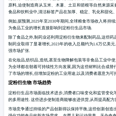
原料,迫使制造商从玉米、木薯、土豆和箭根等自然来源采购
食品和饮料业中,清洁标签产品在加厚、稳定、乳化和甜化
例如,据预测,2025年至2030年期间,全球粮食市场收入将
为食品工业的增长直接影响到淀粉衍生品市场.
除了食品之外,制药业还利用淀粉衍生物来配制药品,这些药
制药业取得了显著增长,2023年的收入总额约为1.6万亿
强市场扩张.
在化妆品,纺织品,造纸,甚至生物降解包装等非食品工业中使
为全球都在朝着可持续性方向发展,因为这些材料比合成替
了市场的增长,但增加淀粉的工业用途,以及消费者愿意为可
淀粉衍生物 市场趋势
淀粉衍生品市场面临技术进步,消费者口味变化和监管变化等
的多用途性. 这些进步使制造商能够改进供货,从而提高配
市场竞争通过持续的产品创新得以保持平衡,这些创新创造
强化功能食品的新市场需求。 在婴儿和运动营养、无杂食