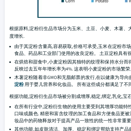
根据原料,淀粉衍生品市场分为玉米、土豆、小麦、木薯、大米等。 
度增长.
由于其淀粉含量高,容易获取,价格可承受,玉米在淀粉市
食品、药品和工业部门使用的改良淀粉。 土豆淀粉具有很
在烘焙和甜食中,小麦淀粉因其独特的纹理和保持水分而得到青睐
反映过去五年年增长率为4%. 这表明小麦淀粉的市场繁荣
木薯淀粉随着非GMO和无脂邮票的发行,在以健康为导向的
淀粉
用于婴儿营养和化妆品。 所有这些成分都满足了不
根据功能,淀粉衍生品市场被分割成增厚,稳定,绑定,乳化,宝石
在所有行业中,淀粉衍生物的使用主要受到其增厚功能特性的
口味或颜色. 精密和富含纹理的加工食品和方便食品更被
妆品中的药物释放对于提高产品一致性的统一性非常重要
其他功能,如皮肤清洁、加厚、稳定和绑定帮助支持产品的