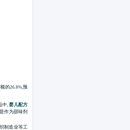
的26.8%,预
品中,
婴儿配方
要是作为甜味剂
纺织制造业等工