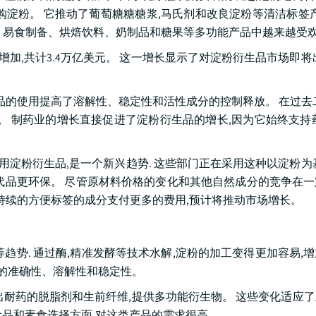
淀粉。 它推动了葡萄糖糖糖浆,马氏剂和改良淀粉等清洁标签产
、易食制备、烘焙饮料、奶制品和糖果等多功能产品中越来越受
持续增加,共计3.4万亿美元。 这一增长显示了对淀粉衍生品市场即将
品的使用提高了溶解性、稳定性和活性成分的控制释放。 在过去
美元。 制药业的增长直接促进了淀粉衍生品的增长,因为它始终支持
用淀粉衍生品,是一个新兴趋势. 这些部门正在采用这种以淀粉为
代品更环保。 尽管原材料价格的变化和其他自然成分的竞争在
持续的方便标签的成分支付更多的费用,预计将推动市场增长。
趋势. 通过酶,精准发酵等技术水解,淀粉的加工变得更加容易,
方的准确性、溶解性和稳定性。
出耐药的脱脂剂和生前纤维,提供多功能衍生物。 这些变化适应
食品和素食选择方面,对这类产品的需求很高。