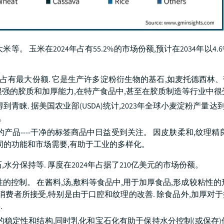
玉米在2024年占有55.2%的市场份额,预计在2034年以4.6
场占有最大份额. 它是生产许多淀粉衍生物的基石,如麦托德西林
强的胶质和加厚能力,在特产食品中,甚至在胶质制造等行业中很
. 据美国农业部(USDA)统计,2023年全球小麦淀粉产量达到约
。
产品----干净的标签商品中日益受到关注。 因皮肤柔和,纹理精
同的功能和市场需要,有助于工业的多样化。
,水分保持等. 厚度在2024年占据了210亿美元的市场份额。
控制。 在酱料,汤,敷料等食品中,用于加厚食品,形成较粘性的
消费者所接受,特别是由于口腔和纹理的改善. 除食品外,加厚对
.
稳定性和结构,同时乳化和宝石化有助于保持水分控制(或保存)