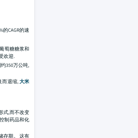
%的CAGR的速
、葡萄糖糖浆和
受欢迎.
350万公吨,
良而退缩,
大米
形式,而不改变
于控制药品和化
储存期。 这有