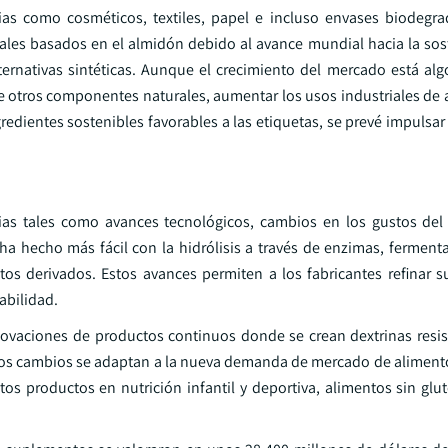
ias como cosméticos, textiles, papel e incluso envases biodegr
les basados en el almidón debido al avance mundial hacia la sost
rnativas sintéticas. Aunque el crecimiento del mercado está alg
de otros componentes naturales, aumentar los usos industriales de 
edientes sostenibles favorables a las etiquetas, se prevé impulsar
ias tales como avances tecnológicos, cambios en los gustos del
a hecho más fácil con la hidrólisis a través de enzimas, fermenta
tos derivados. Estos avances permiten a los fabricantes refinar s
abilidad.
vaciones de productos continuos donde se crean dextrinas resist
stos cambios se adaptan a la nueva demanda de mercado de aliment
os productos en nutrición infantil y deportiva, alimentos sin glu