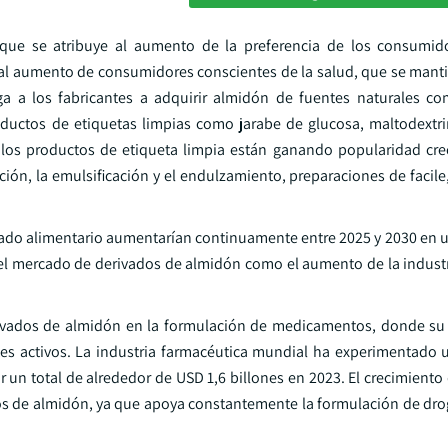
que se atribuye al aumento de la preferencia de los consumido
o al aumento de consumidores conscientes de la salud, que se mant
ga a los fabricantes a adquirir almidón de fuentes naturales co
roductos de etiquetas limpias como jarabe de glucosa, maltodextr
, los productos de etiqueta limpia están ganando popularidad cre
ción, la emulsificación y el endulzamiento, preparaciones de facil
cado alimentario aumentarían continuamente entre 2025 y 2030 en u
del mercado de derivados de almidón como el aumento de la industr
derivados de almidón en la formulación de medicamentos, donde su
ntes activos. La industria farmacéutica mundial ha experimentado 
r un total de alrededor de USD 1,6 billones en 2023. El crecimiento 
dos de almidón, ya que apoya constantemente la formulación de dr