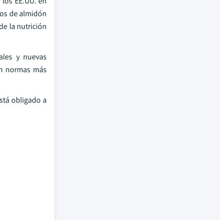
 los EE.UU. en
dos de almidón
e la nutrición
ales y nuevas
cen normas más
stá obligado a