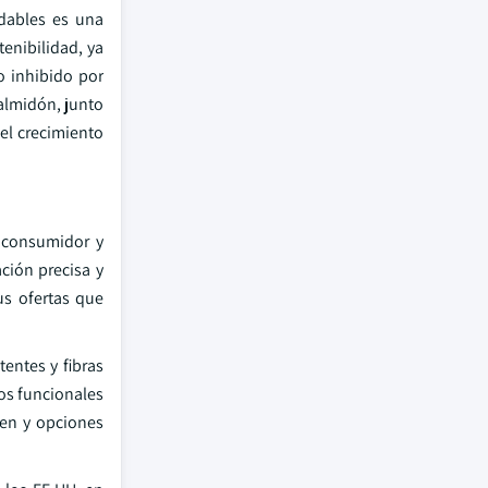
adables es una
enibilidad, ya
o inhibido por
almidón, junto
 el crecimiento
 consumidor y
ción precisa y
us ofertas que
entes y fibras
os funcionales
ten y opciones