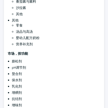
番茄酱与酱料
沙拉酱
其他
其他
零食
汤品与高汤
婴幼儿配方奶粉
营养补充剂
市场，按功能
膨松剂
pH调节剂
螯合剂
保水剂
乳化剂
增稠剂
抗结剂
增味剂