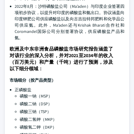
2022年8月：沙特磷酸盐公司（Ma’aden）与印度企业签署四
项初步协议，以提升对印度的磷酸盐和氨出口。协议涵盖向
印度钾肥公司供应磷酸盐以及向古吉拉特邦肥料和化学品公
司供应氨。此外，Ma’aden还与Krishak Bharati合作社和
Coromandel国际公司分别签署协议，供应磷酸盐产品和
氨。
欧洲及中东非洲食品磷酸盐市场研究报告涵盖了
对该行业的深入分析，并对2021至2034年的收入
（百万美元）和产量（千吨）进行了预测，涉及
以下细分领域：
市场细分（按产品类型）
正磷酸盐
磷酸一钠（MSP）
磷酸二钠（DSP）
磷酸三钠（TSP）
磷酸二氢钾（MKP）
磷酸氢二钾（DKP）