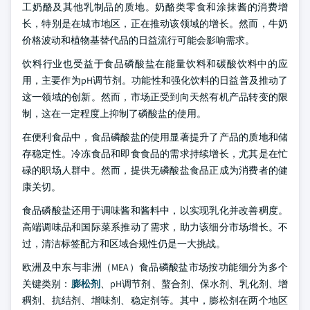
工奶酪及其他乳制品的质地。奶酪类零食和涂抹酱的消费增
长，特别是在城市地区，正在推动该领域的增长。然而，牛奶
价格波动和植物基替代品的日益流行可能会影响需求。
饮料行业也受益于食品磷酸盐在能量饮料和碳酸饮料中的应
用，主要作为pH调节剂。功能性和强化饮料的日益普及推动了
这一领域的创新。然而，市场正受到向天然有机产品转变的限
制，这在一定程度上抑制了磷酸盐的使用。
在便利食品中，食品磷酸盐的使用显著提升了产品的质地和储
存稳定性。冷冻食品和即食食品的需求持续增长，尤其是在忙
碌的职场人群中。然而，提供无磷酸盐食品正成为消费者的健
康关切。
食品磷酸盐还用于调味酱和酱料中，以实现乳化并改善稠度。
高端调味品和国际菜系推动了需求，助力该细分市场增长。不
过，清洁标签配方和区域合规性仍是一大挑战。
欧洲及中东与非洲（MEA）食品磷酸盐市场按功能细分为多个
关键类别：
膨松剂
、pH调节剂、螯合剂、保水剂、乳化剂、增
稠剂、抗结剂、增味剂、稳定剂等。其中，膨松剂在两个地区