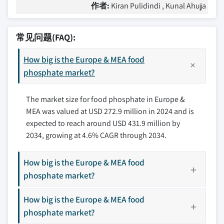
作者:
Kiran Pulidindi , Kunal Ahuja
常见问题(FAQ):
How big is the Europe & MEA food
phosphate market?
The market size for food phosphate in Europe &
MEA was valued at USD 272.9 million in 2024 and is
expected to reach around USD 431.9 million by
2034, growing at 4.6% CAGR through 2034.
How big is the Europe & MEA food
phosphate market?
How big is the Europe & MEA food
phosphate market?