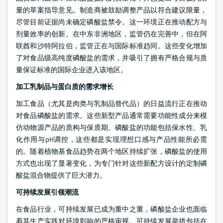
量的草案指导意见。制造商被鼓励调整产品以符合建议限量，
尽管目前证据尚未确定磷酸盐禁令。这一环境正在推动配方与
剂量效率的创新。在中东非洲地区，监管仍在完善中，但在阿
联酋和沙特阿拉伯，监管正在与国际标准趋同。这些变化增加
了对食品级高纯度磷酸盐的需求，并吸引了拥有严格合规与质
量保证标准的国际企业进入该地区。
加工乳制品与蛋白质的需求增长
加工食品（尤其是肉类与乳制品替代品）的日益流行正在推动
对食品磷酸盐的需求。这些新型产品通常需要功能性成分来模
仿动物源产品的质构与保质期。磷酸盐的功能包括保水性、乳
化作用与pH调控，这些都是实现理想口感与产品性能所必需
的。随着植物基食品趋势在两个地区持续扩张，磷酸盐的使用
方式也出现了显著变化，为专门针对这些新配方设计的定制磷
酸盐混合物提供了巨大潜力。
可持续发展引领潮流
在食品行业，可持续发展已成为重中之重，磷酸盐企业也面临
着其生产实践对环境影响的严格审视。可持续发展举措包括在