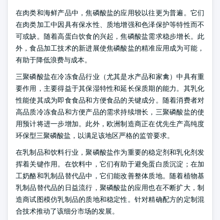
在肉类和海鲜产品中，焦磷酸盐的应用较以往更为普遍。它们
在肉类加工中因具有保水性、质地增强和色泽保护等特性而不
可或缺。随着高蛋白饮食的兴起，焦磷酸盐需求稳步增长。此
外，食品加工技术的新进展使焦磷酸盐的精准应用成为可能，
有助于降低浪费与成本。
三聚磷酸盐在冷冻食品行业（尤其是水产品和家禽）中具有重
要作用，主要得益于其保湿特性和延长保质期的能力。其乳化
性能使其成为即食食品和方便食品的关键成分。随着消费者对
高品质冷冻食品和方便产品的需求持续增长，三聚磷酸盐的使
用预计将进一步增加。此外，欧洲制造商正在优先生产高纯度
环保型三聚磷酸盐，以满足该地区严格的监管要求。
在乳制品和饮料行业，聚磷酸盐作为重要的稳定剂和乳化剂发
挥着关键作用。在饮料中，它们有助于避免蛋白质沉淀；在加
工奶酪和乳制品替代品中，它们能改善整体质地。随着植物基
乳制品替代品的日益流行，聚磷酸盐的应用也在不断扩大，制
造商试图模仿乳制品的质地和稳定性。针对精确配方的定制混
合技术推动了该细分市场的发展。