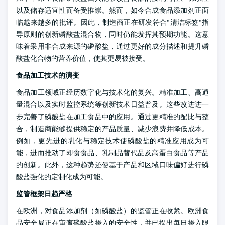
以及储存适宜性而备受推崇。然而，如今合成食品添加剂正面
临越来越多的批评。因此，制造商正在研发符合"清洁标签"指
导原则的创新磷酸盐混合物，同时仍能发挥其预期功能。这意
味着采用非合成来源的磷酸盐，通过更好的成分描述和提升磷
酸盐化合物的营养价值，使其更易被接受。
食品加工技术的演变
食品加工领域正经历数字化与技术化的复兴。精准加工、高通
量混合以及实时监控系统等创新技术日益普及。这些改进进一
步完善了磷酸盐在加工食品中的应用。通过更精准的配比与整
合，制造商能够提供稳定的产品质量、减少浪费并降低成本。
例如，更先进的乳化与稳定技术使磷酸盐的精准应用成为可
能，进而推动了即食食品、乳制品替代品及高蛋白食品等产品
的创新。此外，这种趋势还使基于产品和区域口味偏好进行磷
酸盐强化的定制化成为可能。
监管框架日趋严格
在欧洲，对食品添加剂（如磷酸盐）的监管正在收紧。欧洲食
品安全局正在审查磷酸盐摄入的安全性，并已提出每日摄入限