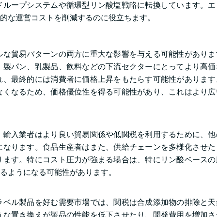
ドループシステムや循環型リン酸塩戦略に転換しています。エ
体的な運営コストを削減するのに役立ちます。
ルな貿易パターンの両方に重大な影響を与える可能性がありま
、製パン、乳製品、飲料などの下流セクターにとってより高価
れ、最終的には消費者に価格上昇をもたらす可能性があります
なくなるため、価格優位性を得る可能性があり、これはより広
。輸入業者はより良い貿易関係や低関税を利用するために、他
になります。食品生産者はまた、供給チェーンを多様化させた
ります。特にコスト圧力が強まる場合は、特にリン酸ベースの
るようになる可能性があります。
ラベル製品を好む需要市場では、関税は合成添加物の排除と天
うな置き換えが製品の性能を低下させたり、開発費用を増加さ