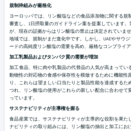
規制枠組みが厳格化
ヨーロッパでは、リン酸塩などの食品添加物に関する規
審査し、1日摂取量のガイドライン案を提案しています。
が、現在の証拠からはリン酸塩の禁止は決定されていませ
地域では、規制がまだ進化中です。しかし、UAEやサウ
ードの高純度リン酸塩の需要を高め、厳格なコンプライア
加工乳製品およびタンパク質の需要が増加
加工食品、特に肉や乳製品の代替品の人気が高まってい
動物性の対応物の食感や保存性を模倣するために機能性原
り、これらは望ましい口当たりと製品性能を達成するた
つれ、リン酸塩の使用がこれらの新しい配合に合わせて
っています。
サステナビリティが主導権を握る
食品産業では、サステナビリティが主導的な役割を果た
ナビリティの取り組みには、リン酸塩の抽出と加工にお