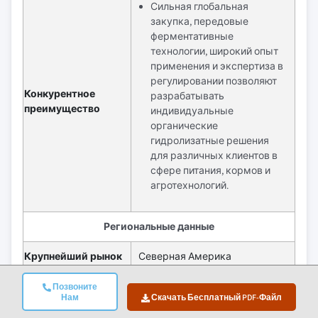
Сильная глобальная
закупка, передовые
ферментативные
технологии, широкий опыт
применения и экспертиза в
регулировании позволяют
Конкурентное
разрабатывать
преимущество
индивидуальные
органические
гидролизатные решения
для различных клиентов в
сфере питания, кормов и
агротехнологий.
Региональные данные
Крупнейший рынок
Северная Америка
Самый
Азиатско-Тихоокеанский
Позвоните
быстрорастущий
Нам
Скачать Бесплатный PDF-Файл
регион
рынок