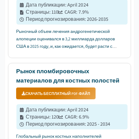
Дата публикации
:
April 2024
Страницы
:
110
CAGR:
7.9
%
Период прогнозирования
:
2026-2035
Рыночный объем лечения андрогенетической
алопеции оценивался в 3,2 миллиарда долларов
США в 2025 году, и, как ожидается, будет расти с
среднегодовым темпом роста (CAGR) 7,9% в
период с 2026 по 2035 годы, что обусловлено
ростом распространенности андрогенетической
Рынок пломбировочных
алопеции....
материалов для костных полостей
СКАЧАТЬ БЕСПЛАТНЫЙ PDF-ФАЙЛ
Дата публикации
:
April 2024
Страницы
:
120
CAGR:
6.9
%
Период прогнозирования
:
2025 - 2034
Глобальный рынок костных наполнителей