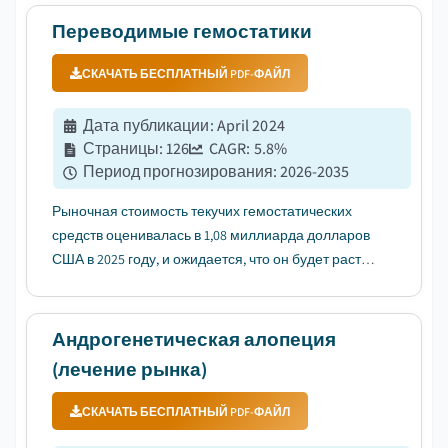
год....
Переводимые гемостатики
СКАЧАТЬ БЕСПЛАТНЫЙ PDF-ФАЙЛ
Дата публикации
:
April 2024
Страницы
:
126
CAGR:
5.8
%
Период прогнозирования
:
2026-2035
Рыночная стоимость текучих гемостатических
средств оценивалась в 1,08 миллиарда долларов
США в 2025 году, и ожидается, что он будет расти с
среднегодовым темпом роста (CAGR) 5,8% в
период с 2026 по 2035 годы, что обусловлено
ростом числа хирургических процедур во всем
Андрогенетическая алопеция
мире....
(лечение рынка)
СКАЧАТЬ БЕСПЛАТНЫЙ PDF-ФАЙЛ