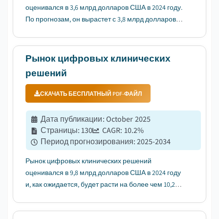
оценивался в 3,6 млрд долларов США в 2024 году.
По прогнозам, он вырастет с 3,8 млрд долларов
США в 2025 году до 7 млрд долларов США в 2034
году, с темпом роста CAGR 6,9% в прогнозируемый
период, согласно последнему отчету,
Рынок цифровых клинических
опубликованному компанией Global Marke...
решений
СКАЧАТЬ БЕСПЛАТНЫЙ PDF-ФАЙЛ
Дата публикации
:
October 2025
Страницы
:
130
CAGR:
10.2
%
Период прогнозирования
:
2025-2034
Рынок цифровых клинических решений
оценивался в 9,8 млрд долларов США в 2024 году
и, как ожидается, будет расти на более чем 10,2% в
год с 2025 по 2034 год, что обусловлено растущим
спросом на удаленную медицинскую помощь и