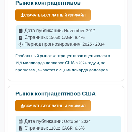
телемедицину....
Рынок контрацептивов
СКАЧАТЬ БЕСПЛАТНЫЙ PDF-ФАЙЛ
Дата публикации
:
November 2017
Страницы
:
150
CAGR:
8.4
%
Период прогнозирования
:
2025 - 2034
Глобальный рынок контрацептивов оценивался в
19,9 миллиарда долларов США в 2024 году и, по
прогнозам, вырастет с 21,1 миллиарда долларов
США в 2025 году до 43,8 миллиарда долларов США
к 2034 году....
Рынок контрацептивов США
СКАЧАТЬ БЕСПЛАТНЫЙ PDF-ФАЙЛ
Дата публикации
:
October 2024
Страницы
:
120
CAGR:
6.6
%