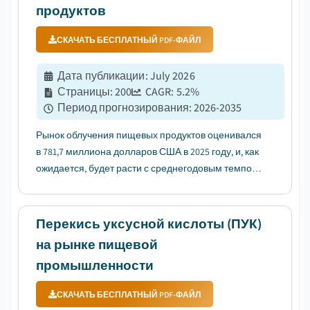
продуктов
СКАЧАТЬ БЕСПЛАТНЫЙ PDF-ФАЙЛ
Дата публикации
:
July 2026
Страницы
:
200
CAGR:
5.2
%
Период прогнозирования
:
2026-2035
Рынок облучения пищевых продуктов оценивался
в 781,7 миллиона долларов США в 2025 году, и, как
ожидается, будет расти с среднегодовым темпом
роста (CAGR) 5,2% в период с 2026 по 2035 год, что
обусловлено растущими проблемами
безопасности пищевых продуктов....
Перекись уксусной кислоты (ПУК)
на рынке пищевой
промышленности
СКАЧАТЬ БЕСПЛАТНЫЙ PDF-ФАЙЛ