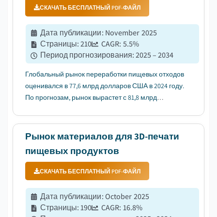
СКАЧАТЬ БЕСПЛАТНЫЙ PDF-ФАЙЛ
Дата публикации
:
November 2025
Страницы
:
210
CAGR:
5.5
%
Период прогнозирования
:
2025 – 2034
Глобальный рынок переработки пищевых отходов
оценивался в 77,6 млрд долларов США в 2024 году.
По прогнозам, рынок вырастет с 81,8 млрд
долларов США в 2025 году до 132,2 млрд долларов
США в 2034 году, с темпом роста CAGR 5,5%,
согласно последнему отчету, опубликованному
Рынок материалов для 3D-печати
компанией Global Market Insigh...
пищевых продуктов
СКАЧАТЬ БЕСПЛАТНЫЙ PDF-ФАЙЛ
Дата публикации
:
October 2025
Страницы
:
190
CAGR:
16.8
%