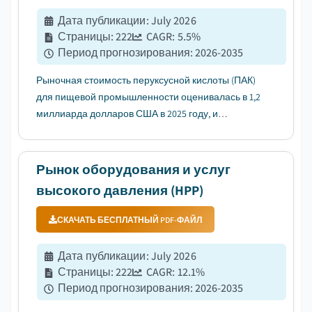
Дата публикации
:
July 2026
Страницы
:
222
CAGR:
5.5
%
Период прогнозирования
:
2026-2035
Рыночная стоимость перуксусной кислоты (ПАК)
для пищевой промышленности оценивалась в 1,2
миллиарда долларов США в 2025 году, и
ожидается, что она будет расти с среднегодовым
темпом роста (CAGR) 7,8% в период с 2026 по 2035
годы, что обусловлено ужесточением глобальных
Рынок оборудования и услуг
норм безопасности пищевых прод...
высокого давления (HPP)
СКАЧАТЬ БЕСПЛАТНЫЙ PDF-ФАЙЛ
Дата публикации
:
July 2026
Страницы
:
222
CAGR:
12.1
%
Период прогнозирования
:
2026-2035