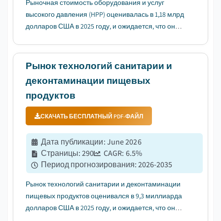
Рыночная стоимость оборудования и услуг
высокого давления (HPP) оценивалась в 1,18 млрд
долларов США в 2025 году, и ожидается, что он
будет расти с среднегодовым темпом роста
(CAGR) 12,1% в период с 2026 по 2035 годы, что
обусловлено растущим спросом на продукты
Рынок технологий санитарии и
питания с чистой этикеткой и без конс...
деконтаминации пищевых
продуктов
СКАЧАТЬ БЕСПЛАТНЫЙ PDF-ФАЙЛ
Дата публикации
:
June 2026
Страницы
:
290
CAGR:
6.5
%
Период прогнозирования
:
2026-2035
Рынок технологий санитарии и деконтаминации
пищевых продуктов оценивался в 9,3 миллиарда
долларов США в 2025 году, и ожидается, что он
будет расти с среднегодовым темпом роста