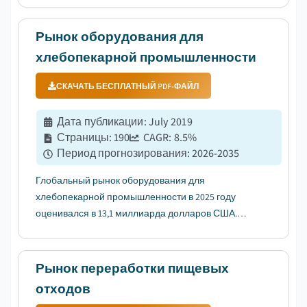
(CAGR) 6,5% в период с 2026 по 2035 год....
Рынок оборудования для
хлебопекарной промышленности
СКАЧАТЬ БЕСПЛАТНЫЙ PDF-ФАЙЛ
Дата публикации
:
July 2019
Страницы
:
190
CAGR:
8.5
%
Период прогнозирования
:
2026-2035
Глобальный рынок оборудования для
хлебопекарной промышленности в 2025 году
оценивался в 13,1 миллиарда долларов США.
Согласно последнему отчету, опубликованному
Global Market Insights Inc., ожидается, что рынок
вырастет с 14,2 миллиарда долларов США в 2026
Рынок переработки пищевых
году до 29,7 миллиарда долларов США в 2035 ...
отходов