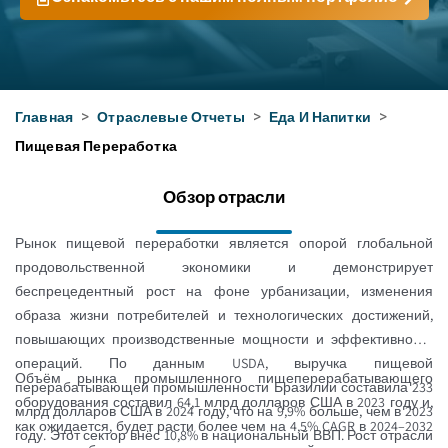
Главная
>
Отраслевые Отчеты
>
Еда И Напитки
>
Пищевая Переработка
Обзор отрасли
Рынок пищевой переработки является опорой глобальной
продовольственной экономики и демонстрирует
беспрецедентный рост на фоне урбанизации, изменения
образа жизни потребителей и технологических достижений,
повышающих производственные мощности и эффективность
операций. По данным USDA, выручка пищевой
Объём рынка промышленного пищеперерабатывающего
перерабатывающей промышленности Бразилии составила 233
оборудования составил 64,1 млрд долларов США в 2023 году и,
млрд долларов США в 2024 году, что на 9,9% больше, чем в 2023
как ожидается, будет расти более чем на 4,5% CAGR в 2024–2032
году. Этот сектор внёс 10,8% в национальный ВВП. Рост отрасли