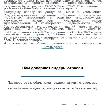
оценивался в 155,3 млрд долларов США в 2023 году и, как
консервативных предположениях о проникновении, что
ожидается, будет расти с CAGR 5,7% в 2024–2032 гг. благодаря
указывает на большой потенциал роста отрасли.
растущему спросу на доступное жилье и увеличению
Специализированные сегменты сборного строительства
глобальных инвестиций в развитие инфраструктуры
показывают выдающиеся результаты. Рынок
здравоохранения и коммерческой недвижимости. Рост
быстровозводимых металлических зданий (pre-engineered
урбанизации и индустриализации, вероятно, увеличит
buildings) оценивался в 19,2 млрд долларов США в 2022 году и,
количество новых проектов, особенно в коммерческом и
как ожидается, продемонстрирует CAGR 10,5% в 2023–2032 гг.
промышленном секторах.
Использование устойчивых материалов и современных
Читать далее
производственных технологий стимулирует инновации, ускоряя
внедрение экологичных материалов и переход к «зеленому» и
энергоэффективному строительству, где сборные решения
предпочтительны. Автоматизация и цифровые технологии
Нам доверяют лидеры отрасли
повышают точность производственных процессов,
обеспечивают массовую кастомизацию с преимуществом по
Партнерство с глобальными предприятиями и отраслевые
стоимости и стабильным качеством в жилом, коммерческом и
сертификаты, подтверждающие качество и безопасностьy
промышленном применении.