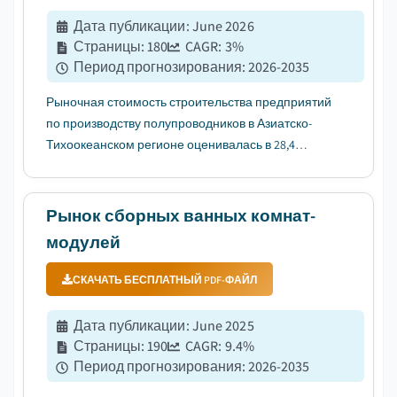
Дата публикации
:
June 2026
Страницы
:
180
CAGR:
3
%
Период прогнозирования
:
2026-2035
Рыночная стоимость строительства предприятий
по производству полупроводников в Азиатско-
Тихоокеанском регионе оценивалась в 28,4
миллиарда долларов США в 2025 году, и
ожидается, что с 2026 по 2035 год он будет расти с
среднегодовым темпом роста (CAGR) в 3%, что
Рынок сборных ванных комнат-
обусловлено быстрым ростом спроса на п...
модулей
СКАЧАТЬ БЕСПЛАТНЫЙ PDF-ФАЙЛ
Дата публикации
:
June 2025
Страницы
:
190
CAGR:
9.4
%
Период прогнозирования
:
2026-2035