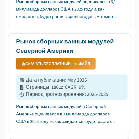
Рынок сборных ванных модулей оценивался в 6,1
миллиарда долларов США в 2025 году и, как
ожидается, будет расти с среднегодовым темпом
роста (CAGR) 9,4% в период с 2026 по 2035 год, что
обусловлено растущим внедрением модульного
строительства....
Рынок сборных ванных модулей
Северной Америки
СКАЧАТЬ БЕСПЛАТНЫЙ PDF-ФАЙЛ
Дата публикации
:
May 2026
Страницы
:
180
CAGR:
9
%
Период прогнозирования
:
2026-2035
Рынок сборных ванных модулей в Северной
Америке оценивался в 3 миллиарда долларов
США в 2025 году, и, как ожидается, будет расти с
среднегодовым темпом роста (CAGR) в 9% в
период с 2026 по 2035 годы, что обусловлено