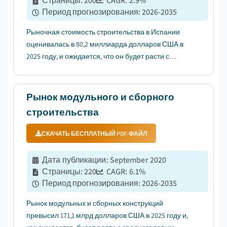
Страницы
:
200
CAGR:
2.9
%
Период прогнозирования
:
2026-2035
Рыночная стоимость строительства в Испании
оценивалась в 80,2 миллиарда долларов США в
2025 году, и ожидается, что он будет расти с
среднегодовым темпом роста (CAGR) в 2,9% в
период с 2026 по 2035 год благодаря развитию
государственной инфраструктуры,
Рынок модульного и сборного
возобновляемой энергетики и других усилий
строительства
правит...
СКАЧАТЬ БЕСПЛАТНЫЙ PDF-ФАЙЛ
Дата публикации
:
September 2020
Страницы
:
220
CAGR:
6.1
%
Период прогнозирования
:
2026-2035
Рынок модульных и сборных конструкций
превысил 171,1 млрд долларов США в 2025 году и,