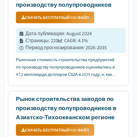
производству полупроводников
СКАЧАТЬ БЕСПЛАТНЫЙ PDF-ФАЙЛ
Дата публикации
:
August 2024
Страницы
:
220
CAGR:
4.1
%
Период прогнозирования
:
2026-2035
Рыночная стоимость строительства предприятий
по производству полупроводников оценивалась в
47,2 миллиарда долларов США в 2025 году, и, как
ожидается, будет расти с совокупным годовым
темпом роста (CAGR) 4,1% в период с 2026 по 2035
год, что обусловлено инициативами по релокации
Рынок строительства заводов по
и диверсификации цепо...
производству полупроводников в
Азиатско-Тихоокеанском регионе
СКАЧАТЬ БЕСПЛАТНЫЙ PDF-ФАЙЛ