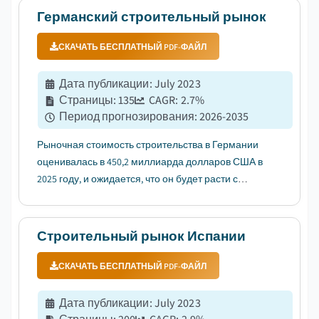
растущим спросом на сокращение сроков
Германский строительный рынок
строительства....
СКАЧАТЬ БЕСПЛАТНЫЙ PDF-ФАЙЛ
Дата публикации
:
July 2023
Страницы
:
135
CAGR:
2.7
%
Период прогнозирования
:
2026-2035
Рыночная стоимость строительства в Германии
оценивалась в 450,2 миллиарда долларов США в
2025 году, и ожидается, что он будет расти с
среднегодовым темпом роста (CAGR) в 2,7% в
период с 2026 по 2035 годы, что обусловлено
нормализацией ставок ЕЦБ и восстановлением
Строительный рынок Испании
рынка жилья....
СКАЧАТЬ БЕСПЛАТНЫЙ PDF-ФАЙЛ
Дата публикации
:
July 2023