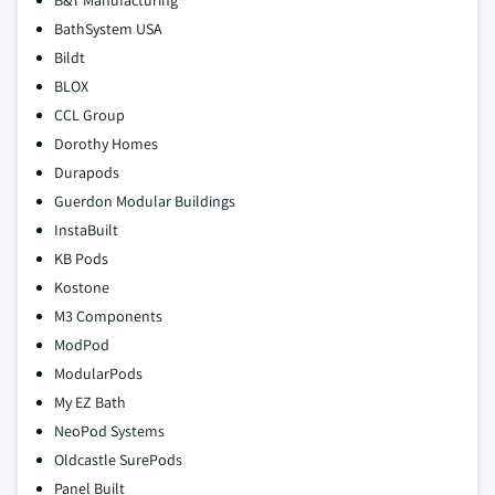
BathSystem USA
Bildt
BLOX
CCL Group
Dorothy Homes
Durapods
Guerdon Modular Buildings
InstaBuilt
KB Pods
Kostone
M3 Components
ModPod
ModularPods
My EZ Bath
NeoPod Systems
Oldcastle SurePods
Panel Built