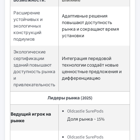
Расширение
Адаптивные решения
устойчивых и
повышают доступность
экологичных
рынка и сокращают время
конструкций
установки
подиумов
Экологические
сертификации
Интеграция передовой
зданий повышают
технологии создаёт новые
доступность рынка
ценностные предложения и
и
дифференциацию
привлекательность
Лидеры рынка (2025)
Oldcastle SurePods
Ведущий игрок на
Доля рынка ~ 15%
рынке
Oldcastle SurePods