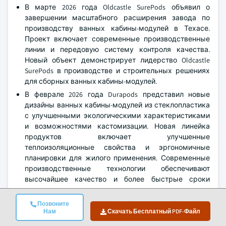
В марте 2026 года Oldcastle SurePods объявил о
завершении масштабного расширения завода по
производству ванных кабины-модулей в Техасе.
Проект включает современные производственные
линии и передовую систему контроля качества.
Новый объект демонстрирует лидерство Oldcastle
SurePods в производстве и строительных решениях
для сборных ванных кабины-модулей.
В феврале 2026 года Durapods представил новые
дизайны ванных кабины-модулей из стеклопластика
с улучшенными экологическими характеристиками
и возможностями кастомизации. Новая линейка
продуктов включает улучшенные
теплоизоляционные свойства и эргономичные
планировки для жилого применения. Современные
производственные технологии обеспечивают
высочайшее качество и более быстрые сроки
производства для проектов многоквартирного
жилья.
Позвоните
Нам
Скачать Бесплатный PDF-Файл
В декабре 2025 года Guerdon Modular Buildings
представила премиальные системы ванных комнат