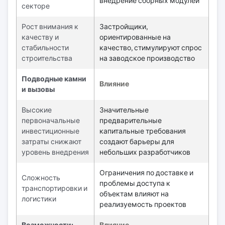
внедрение сборных модулей
секторе
Рост внимания к
Застройщики,
качеству и
ориентированные на
стабильности
качество, стимулируют спрос
строительства
на заводское производство
Подводные камни
Влияние
и вызовы
Высокие
Значительные
первоначальные
предварительные
инвестиционные
капитальные требования
затраты снижают
создают барьеры для
уровень внедрения
небольших разработчиков
Ограничения по доставке и
Сложность
проблемы доступа к
транспортировки и
объектам влияют на
логистики
реализуемость проектов
Возможности:
Влияние